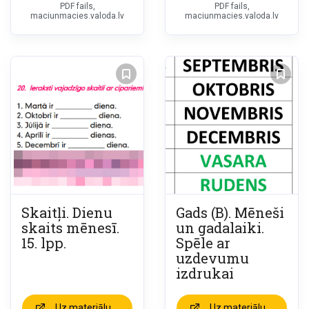
PDF fails,
PDF fails,
maciunmacies.valoda.lv
maciunmacies.valoda.lv
Skaitļi. Dienu
Gads (B). Mēneši
skaits mēnesī.
un gadalaiki.
15. lpp.
Spēle ar
uzdevumu
izdrukai
Uz materiālu
Uz materiālu