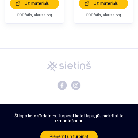
Uz materiālu
Uz materiālu
PDF fails, alausa.org
PDF fails, alausa.org
Mācību materiāli
Šī lapa lieto sīkdatnes. Turpinot lietot lapu, jūs piekrītat to
Par Sietiņu
izmantošanai.
Privātuma politika
Lietošanas noteikumi
Pieņemt un turpināt