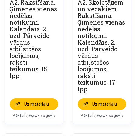
A2. Rakstīšana.
A2. Skolotājiem
Ģimenes vienas
un vecākiem.
nedēļas
Rakstīšana.
notikumi.
Ģimenes vienas
Kalendārs. 2.
nedēļas
uzd. Pārveido
notikumi.
vārdus
Kalendārs. 2.
atbilstošos
uzd. Pārveido
locījumos,
vārdus
raksti
atbilstošos
teikumus! 15.
locījumos,
lpp.
raksti
teikumus! 17.
lpp.
Uz materiālu
Uz materiālu
PDF fails, www.visc.gov.lv
PDF fails, www.visc.gov.lv