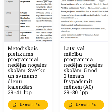
Metodiskais
Latv. val.
pielikums
mācību
programmai
programma
nedēļas nogales
nedēļas nogales
skolām. Svētku
skolām. 5.nod.
un svinamo
2.temats.
dienu
Divpadsmit
kalendārs.
mēneši (A0)
38.-41. lpp.
28.-30. lpp.
Uz materiālu
Uz materiālu