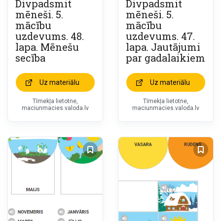
Divpadsmit
Divpadsmit
mēneši. 5.
mēneši. 5.
mācību
mācību
uzdevums. 48.
uzdevums. 47.
lapa. Mēnešu
lapa. Jautājumi
secība
par gadalaikiem
Uz materiālu
Uz materiālu
Tīmekļa lietotne,
Tīmekļa lietotne,
maciunmacies.valoda.lv
maciunmacies.valoda.lv