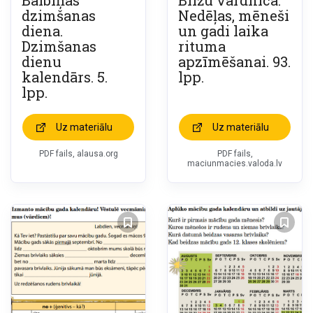
Baibiņas
Bilžu vārdnīca.
dzimšanas
Nedēļas, mēneši
diena.
un gadi laika
Dzimšanas
rituma
dienu
apzīmēšanai. 93.
kalendārs. 5.
lpp.
lpp.
Uz materiālu
Uz materiālu
PDF fails, alausa.org
PDF fails,
maciunmacies.valoda.lv