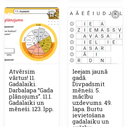
Atvērsim
Ieejam jaunā
vārtus! 11.
gadā.
Gadalaiki.
Divpadsmit
Darbalapa “Gada
mēneši. 5.
plānojums”. 11.1.
mācību
Gadalaiki un
uzdevums. 49.
mēneši. 123. lpp.
lapa. Burtu
ievietošana
gadalaiku un