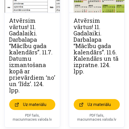
Atvērsim
Atvērsim
vārtus! 11.
vārtus! 11.
Gadalaiki.
Gadalaiki.
Darbalapa
Darbalapa
“Mācību gada
“Mācību gada
kalendārs”. 11.7.
kalendārs”. 11.6.
Datumu
Kalendārs un tā
izmantošana
izpratne. 124.
kopā ar
lpp.
prievārdiem ‘no’
un ‘līdz’. 124.
lpp.
Uz materiālu
Uz materiālu
PDF fails,
PDF fails,
maciunmacies.valoda.lv
maciunmacies.valoda.lv