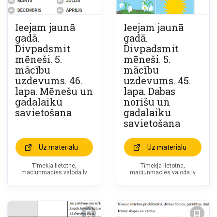
Ieejam jaunā
Ieejam jaunā
gadā.
gadā.
Divpadsmit
Divpadsmit
mēneši. 5.
mēneši. 5.
mācību
mācību
uzdevums. 46.
uzdevums. 45.
lapa. Mēnešu un
lapa. Dabas
gadalaiku
norišu un
savietošana
gadalaiku
savietošana
Uz materiālu
Uz materiālu
Tīmekļa lietotne,
Tīmekļa lietotne,
maciunmacies.valoda.lv
maciunmacies.valoda.lv