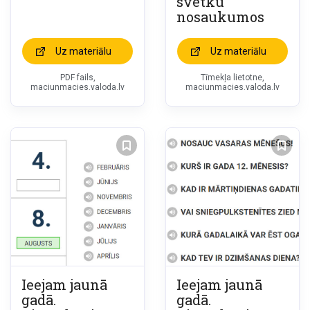
svētku
nosaukumos
Uz materiālu
Uz materiālu
PDF fails,
Tīmekļa lietotne,
maciunmacies.valoda.lv
maciunmacies.valoda.lv
Ieejam jaunā
Ieejam jaunā
gadā.
gadā.