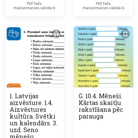
PDF fails,
PDF fails,
maciunmacies.valoda.lv
maciunmacies.valoda.lv
1. Latvijas
G. 10.4. Mēneši.
aizvēsture. 1.4.
Kārtas skaitļu
Aizvēstures
rakstīšana pēc
kultūra. Svētki
parauga
un kalendārs. 3.
uzd. Seno
mēnešu