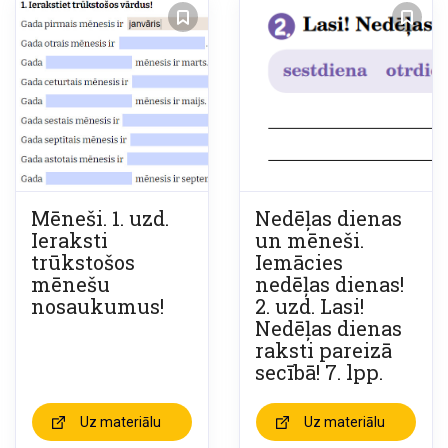
Mēneši. 1. uzd.
Nedēļas dienas
Ieraksti
un mēneši.
trūkstošos
Iemācies
mēnešu
nedēļas dienas!
nosaukumus!
2. uzd. Lasi!
Nedēļas dienas
raksti pareizā
secībā! 7. lpp.
Uz materiālu
Uz materiālu