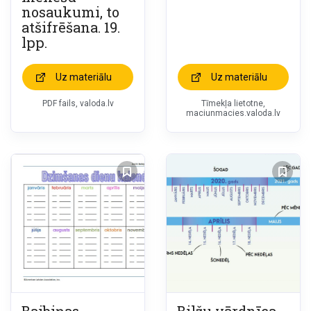
nosaukumi, to
atšifrēšana. 19.
lpp.
Uz materiālu
Uz materiālu
PDF fails, valoda.lv
Tīmekļa lietotne,
maciunmacies.valoda.lv