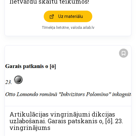
lietvārdu skaitu teikumos!
Uz materiālu
Tīmekļa lietotne
valoda.ailab.lv
Artikulācijas vingrinājumi dikcijas
uzlabošanai. Garais patskanis o, [ō]. 23.
vingrinājums