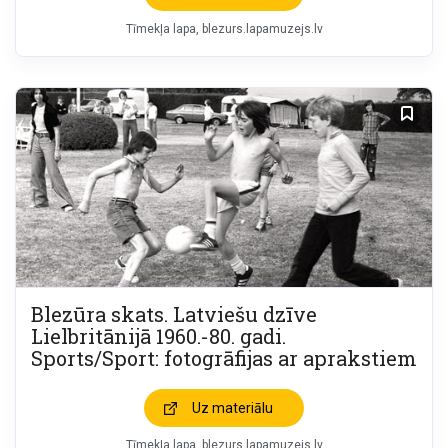
Tīmekļa lapa
blezurs.lapamuzejs.lv
Blezūra skats. Latviešu dzīve
Lielbritānijā 1960.-80. gadi.
Sports/Sport: fotogrāfijas ar aprakstiem
Uz materiālu
Tīmekļa lapa
blezurs.lapamuzejs.lv