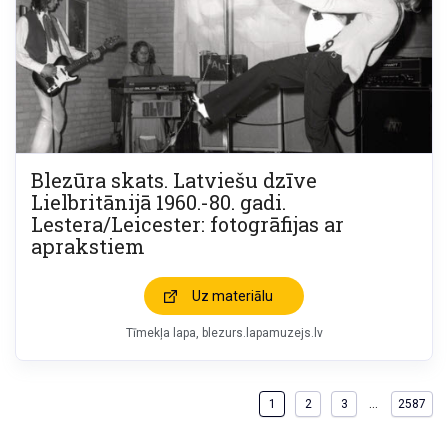
Blezūra skats. Latviešu dzīve
Lielbritānijā 1960.-80. gadi.
Lestera/Leicester: fotogrāfijas ar
aprakstiem
Uz materiālu
Tīmekļa lapa
blezurs.lapamuzejs.lv
…
1
2
3
2587