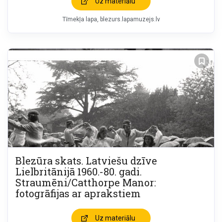
Uz materiālu
Tīmekļa lapa
blezurs.lapamuzejs.lv
Blezūra skats. Latviešu dzīve
Lielbritānijā 1960.-80. gadi.
Straumēni/Catthorpe Manor:
fotogrāfijas ar aprakstiem
Uz materiālu