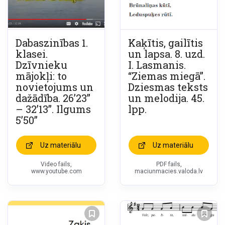
Dabaszinības 1.
Kaķītis, gailītis
klasei.
un lapsa. 8. uzd.
Dzīvnieku
I. Lasmanis.
mājokļi: to
“Ziemas miegā”.
novietojums un
Dziesmas teksts
dažādība. 26’23”
un melodija. 45.
– 32’13”. Ilgums
lpp.
5’50”
Uz materiālu
Uz materiālu
Video fails,
PDF fails,
www.youtube.com
maciunmacies.valoda.lv