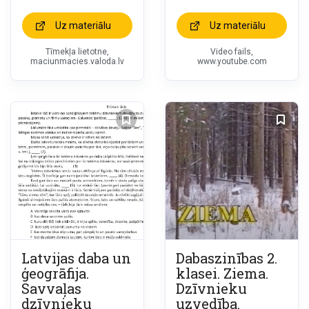
Uz materiālu
Uz materiālu
Tīmekļa lietotne,
Video fails,
maciunmacies.valoda.lv
www.youtube.com
Latvijas daba un
Dabaszinības 2.
ģeogrāfija.
klasei. Ziema.
Savvaļas
Dzīvnieku
dzīvnieku
uzvedība.