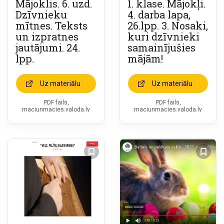
Mājoklis. 6. uzd.
1. klase. Mājokļi.
Dzīvnieku
4. darba lapa,
mītnes. Teksts
26.lpp. 3. Nosaki,
un izpratnes
kuri dzīvnieki
jautājumi. 24.
samainījušies
lpp.
mājām!
Uz materiālu
Uz materiālu
PDF fails,
PDF fails,
maciunmacies.valoda.lv
maciunmacies.valoda.lv