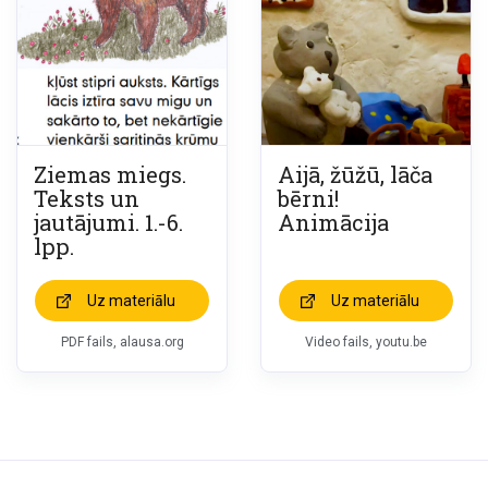
Ziemas miegs.
Aijā, žūžū, lāča
Teksts un
bērni!
jautājumi. 1.-6.
Animācija
lpp.
Uz materiālu
Uz materiālu
PDF fails, alausa.org
Video fails, youtu.be