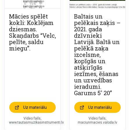
Mācies spēlēt
Baltais un
kokli: Koklējam
pelēkais zaķis –
dziesmas.
2021. gada
Skaņdarbs “Velc,
dzīvnieki
pelīte, saldu
Latvijā. Baltā un
miegu”.
pelēkā zaķa
izcelsme,
kopīgās un
atšķirīgās
iezīmes, ēšanas
un uzvedības
ieradumi.
Garums 5′ 20”
Uz materiālu
Uz materiālu
Video fails,
Video fails,
www.tautasmuzikasinstrumenti.lv
maciunmacies.valoda.lv