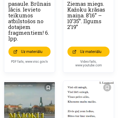
pasaule. Brūnais
Ziemas miegs.
lācis. Ievieto
Kažoku krāsas
teikumos
maiņa. 8’16” –
atbilstošos no
10’35”. Ilgums
dotajiem
2’19”
fragmentiem! 6.
lpp.
Uz materiālu
Uz materiālu
PDF fails, www.visc.gov.lv
Video fails,
www.youtube.com