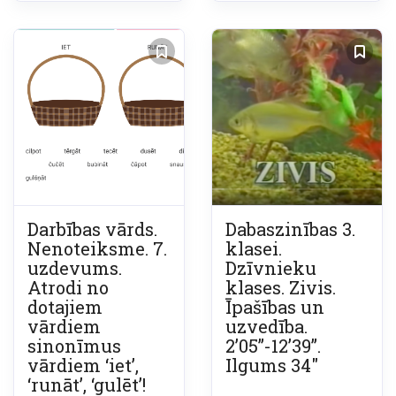
Darbības vārds.
Dabaszinības 3.
Nenoteiksme. 7.
klasei.
uzdevums.
Dzīvnieku
Atrodi no
klases. Zivis.
dotajiem
Īpašības un
vārdiem
uzvedība.
sinonīmus
2’05”-12’39”.
vārdiem ‘iet’,
Ilgums 34″
‘runāt’, ‘gulēt’!