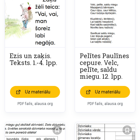
Ezis un zaķis.
Pelītes Paulīnes
Teksts. 1.-4. lpp.
cepure. Velc,
pelīte, saldu
miegu. 12. lpp.
Uz materiālu
Uz materiālu
PDF fails, alausa.org
PDF fails, alausa.org