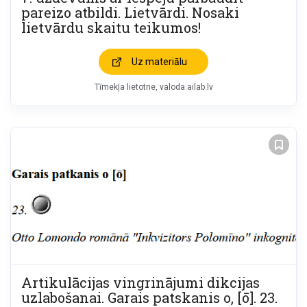
pareizo atbildi. Lietvārdi. Nosaki
lietvārdu skaitu teikumos!
Uz materiālu
Tīmekļa lietotne
valoda.ailab.lv
Artikulācijas vingrinājumi dikcijas
uzlabošanai. Garais patskanis o, [ō]. 23.