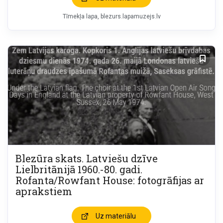
Tīmekļa lapa
blezurs.lapamuzejs.lv
Blezūra skats. Latviešu dzīve
Lielbritānijā 1960.-80. gadi.
Rofanta/Rowfant House: fotogrāfijas ar
aprakstiem
Uz materiālu