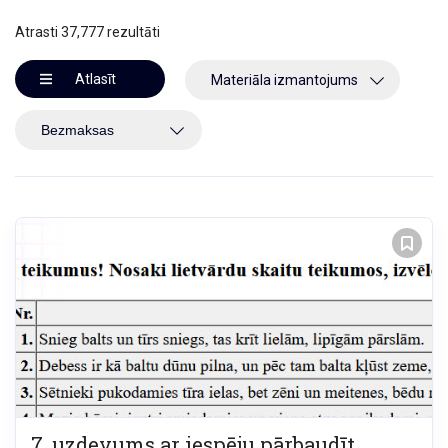
Atrasti 37,777 rezultāti
Atlasīt
Materiāla izmantojums
7. uzdevums ar iespēju pārbaudīt