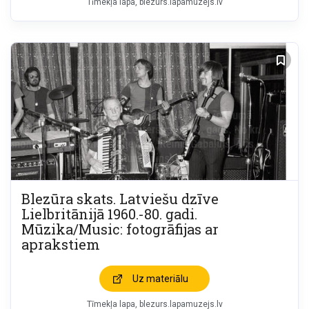
Tīmekļa lapa
blezurs.lapamuzejs.lv
Blezūra skats. Latviešu dzīve
Lielbritānijā 1960.-80. gadi.
Mūzika/Music: fotogrāfijas ar
aprakstiem
Uz materiālu
Tīmekļa lapa
blezurs.lapamuzejs.lv