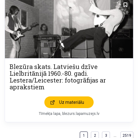
Blezūra skats. Latviešu dzīve
Lielbritānijā 1960.-80. gadi.
Lestera/Leicester: fotogrāfijas ar
aprakstiem
Uz materiālu
Tīmekļa lapa
blezurs.lapamuzejs.lv
…
1
2
3
2519