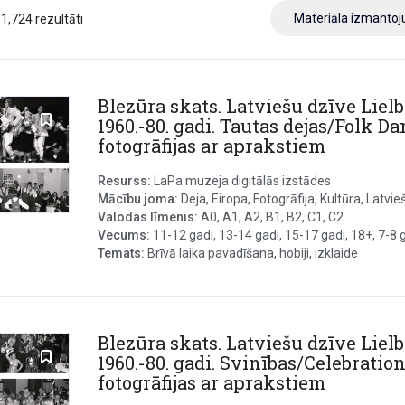
Materiāla izmanto
11,724 rezultāti
Blezūra skats. Latviešu dzīve Lielb
1960.-80. gadi. Tautas dejas/Folk Da
fotogrāfijas ar aprakstiem
Resurss:
LaPa muzeja digitālās izstādes
Mācību joma:
Deja, Eiropa, Fotogrāfija, Kultūra, Latvieš
Valodas līmenis:
A0, A1, A2, B1, B2, C1, C2
Vecums:
11-12 gadi, 13-14 gadi, 15-17 gadi, 18+, 7-8 ga
Temats:
Brīvā laika pavadīšana, hobiji, izklaide
Blezūra skats. Latviešu dzīve Lielb
1960.-80. gadi. Svinības/Celebration
fotogrāfijas ar aprakstiem