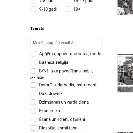
7-8 gadi
15-17 gadi
9-10 gadi
18+
Temats
Apģērbs, apavi, rotaslietas, mode
Baznīca, reliģija
Brīvā laika pavadīšana, hobiji,
izklaide
Darbnīca, darbarīki, instrumenti
Dažādi svētki
Dzimšanas un vārda diena
Ekonomika
Ēšana un ēdieni, dzērieni
Filosofija, domāšana