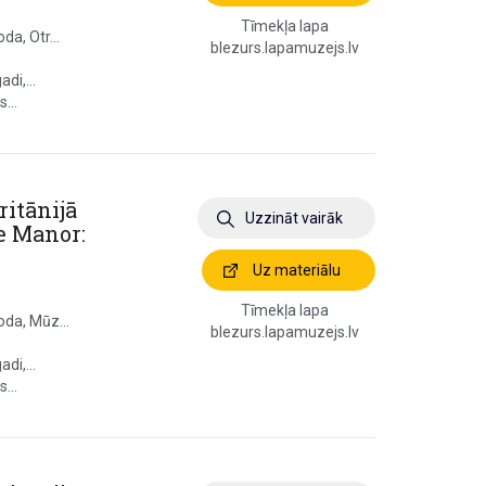
Tīmekļa lapa
da, Otr...
blezurs.lapamuzejs.lv
di,...
...
ritānijā
Uzzināt vairāk
e Manor:
Uz materiālu
Tīmekļa lapa
oda, Mūz...
blezurs.lapamuzejs.lv
di,...
...