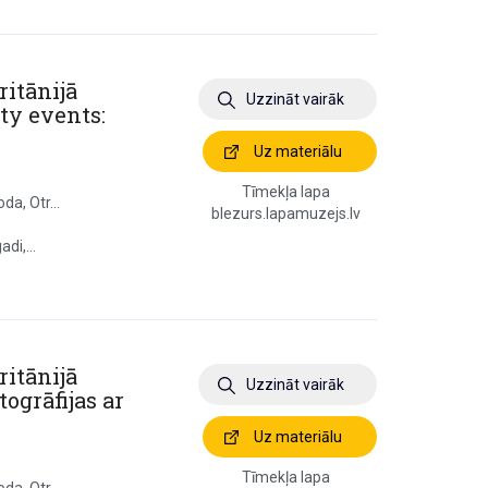
ritānijā
Uzzināt vairāk
ty events:
Uz materiālu
Tīmekļa lapa
da, Otr...
blezurs.lapamuzejs.lv
di,...
ritānijā
Uzzināt vairāk
ogrāfijas ar
Uz materiālu
Tīmekļa lapa