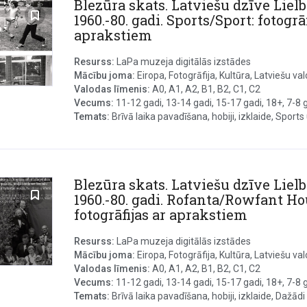
Blezūra skats. Latviešu dzīve Lielb
1960.-80. gadi. Sports/Sport: fotogrāf
aprakstiem
Resurss:
LaPa muzeja digitālās izstādes
Mācību joma:
Eiropa, Fotogrāfija, Kultūra, Latviešu valo
Valodas līmenis:
A0, A1, A2, B1, B2, C1, C2
Vecums:
11-12 gadi, 13-14 gadi, 15-17 gadi, 18+, 7-8 ga
Temats:
Brīvā laika pavadīšana, hobiji, izklaide, Sports u
Blezūra skats. Latviešu dzīve Lielb
1960.-80. gadi. Rofanta/Rowfant Ho
fotogrāfijas ar aprakstiem
Resurss:
LaPa muzeja digitālās izstādes
Mācību joma:
Eiropa, Fotogrāfija, Kultūra, Latviešu val
Valodas līmenis:
A0, A1, A2, B1, B2, C1, C2
Vecums:
11-12 gadi, 13-14 gadi, 15-17 gadi, 18+, 7-8 ga
Temats:
Brīvā laika pavadīšana, hobiji, izklaide, Dažādi s