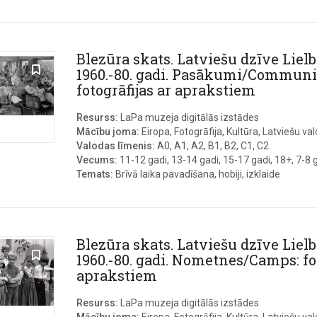
Blezūra skats. Latviešu dzīve Lielb
1960.-80. gadi. Pasākumi/Communi
fotogrāfijas ar aprakstiem
Resurss:
LaPa muzeja digitālās izstādes
Mācību joma:
Eiropa, Fotogrāfija, Kultūra, Latviešu valo
Valodas līmenis:
A0, A1, A2, B1, B2, C1, C2
Vecums:
11-12 gadi, 13-14 gadi, 15-17 gadi, 18+, 7-8 ga
Temats:
Brīvā laika pavadīšana, hobiji, izklaide
Blezūra skats. Latviešu dzīve Lielb
1960.-80. gadi. Nometnes/Camps: fot
aprakstiem
Resurss:
LaPa muzeja digitālās izstādes