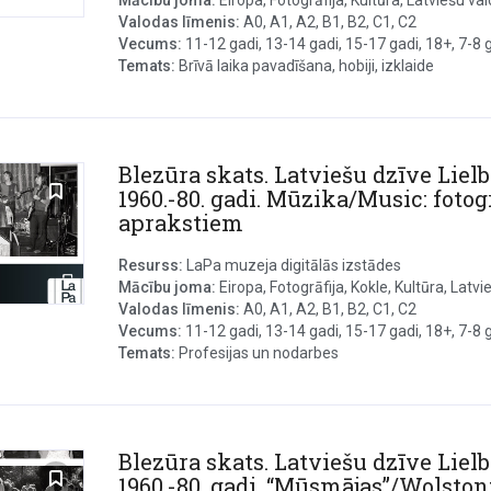
Mācību joma:
Eiropa, Fotogrāfija, Kultūra, Latviešu valo
Valodas līmenis:
A0, A1, A2, B1, B2, C1, C2
Vecums:
11-12 gadi, 13-14 gadi, 15-17 gadi, 18+, 7-8 ga
Temats:
Brīvā laika pavadīšana, hobiji, izklaide
Blezūra skats. Latviešu dzīve Lielb
1960.-80. gadi. Mūzika/Music: fotogr
aprakstiem
Resurss:
LaPa muzeja digitālās izstādes
Mācību joma:
Eiropa, Fotogrāfija, Kokle, Kultūra, Latvie
Valodas līmenis:
A0, A1, A2, B1, B2, C1, C2
Vecums:
11-12 gadi, 13-14 gadi, 15-17 gadi, 18+, 7-8 ga
Temats:
Profesijas un nodarbes
Blezūra skats. Latviešu dzīve Lielb
1960.-80. gadi. “Mūsmājas”/Wolston: