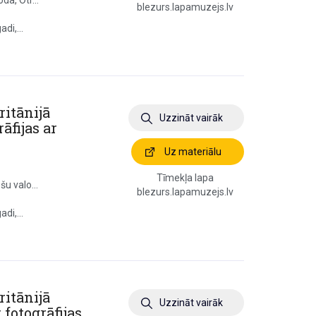
da, Otr...
blezurs.lapamuzejs.lv
di,...
ritānijā
Uzzināt vairāk
āfijas ar
Uz materiālu
Tīmekļa lapa
šu valo...
blezurs.lapamuzejs.lv
di,...
ritānijā
Uzzināt vairāk
 fotogrāfijas