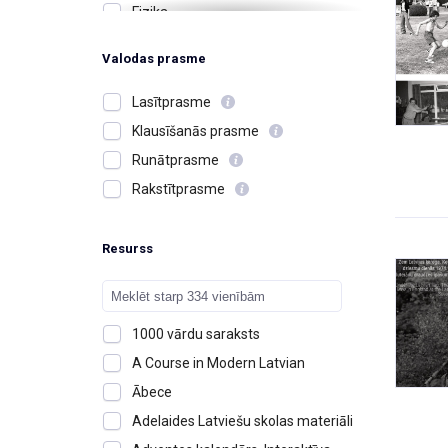
Fizika
Ģimene, radi, draugi
Valodas prasme
Izglītība un skolas
Jūtas, emocijas
Lasītprasme
Kafejnīcas un restorāni
Klausīšanās prasme
Kalendārs, laiks, diena, mēnesis,
Runātprasme
gads
Rakstītprasme
Karš, kaujas
Krāsas
Resurss
Ķermenis, izskats, īpašības
Ķīmija
Latvija, cilvēki, notikumi
1000 vārdu saraksts
Matemātika
A Course in Modern Latvian
Mājas, dzīvesvieta
Ābece
Mērvienības
Adelaides Latviešu skolas materiāli
Mūzika un instrumenti