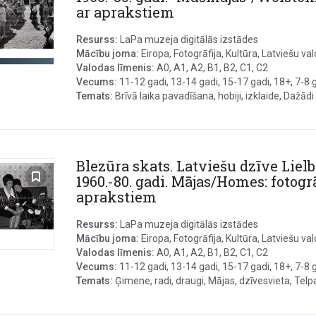
ar aprakstiem
Resurss:
LaPa muzeja digitālās izstādes
Mācību joma:
Eiropa, Fotogrāfija, Kultūra, Latviešu val
Valodas līmenis:
A0, A1, A2, B1, B2, C1, C2
Vecums:
11-12 gadi, 13-14 gadi, 15-17 gadi, 18+, 7-8 ga
Temats:
Brīvā laika pavadīšana, hobiji, izklaide, Dažādi s
Blezūra skats. Latviešu dzīve Lielb
1960.-80. gadi. Mājas/Homes: fotogrā
aprakstiem
Resurss:
LaPa muzeja digitālās izstādes
Mācību joma:
Eiropa, Fotogrāfija, Kultūra, Latviešu valo
Valodas līmenis:
A0, A1, A2, B1, B2, C1, C2
Vecums:
11-12 gadi, 13-14 gadi, 15-17 gadi, 18+, 7-8 ga
Temats:
Ģimene, radi, draugi, Mājas, dzīvesvieta, Telpas