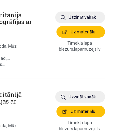
ritānijā
Uzzināt vairāk
ogrāfijas ar
Uz materiālu
Tīmekļa lapa
oda, Mūz...
blezurs.lapamuzejs.lv
di,...
...
ritānijā
Uzzināt vairāk
ijas ar
Uz materiālu
Tīmekļa lapa
oda, Mūz...
blezurs.lapamuzejs.lv