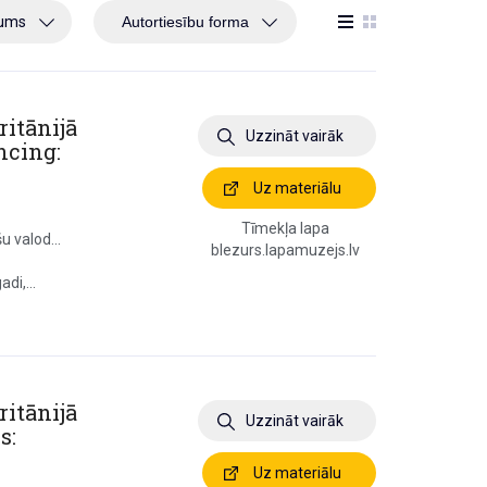
jums
ritānijā
Uzzināt vairāk
ncing:
Uz materiālu
Tīmekļa lapa
u valod...
blezurs.lapamuzejs.lv
di,...
ritānijā
Uzzināt vairāk
s:
Uz materiālu