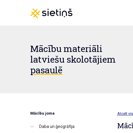
Mācību materiāli
latviešu skolotājiem
pasaulē
Mācību joma
Atcelt vis
Mācī
Daba un ģeogrāfija