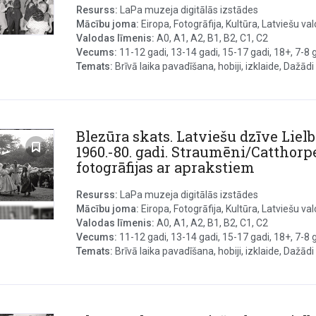
Resurss:
LaPa muzeja digitālās izstādes
Mācību joma:
Eiropa, Fotogrāfija, Kultūra, Latviešu valo
Valodas līmenis:
A0, A1, A2, B1, B2, C1, C2
Vecums:
11-12 gadi, 13-14 gadi, 15-17 gadi, 18+, 7-8 ga
Temats:
Brīvā laika pavadīšana, hobiji, izklaide, Dažādi s
Blezūra skats. Latviešu dzīve Lielb
1960.-80. gadi. Straumēni/Catthorp
fotogrāfijas ar aprakstiem
Resurss:
LaPa muzeja digitālās izstādes
Mācību joma:
Eiropa, Fotogrāfija, Kultūra, Latviešu val
Valodas līmenis:
A0, A1, A2, B1, B2, C1, C2
Vecums:
11-12 gadi, 13-14 gadi, 15-17 gadi, 18+, 7-8 ga
Temats:
Brīvā laika pavadīšana, hobiji, izklaide, Dažādi s