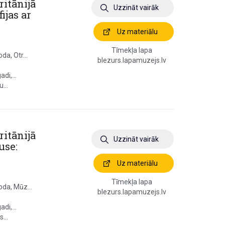
ritānijā
Uzzināt vairāk
ijas ar
Uz materiālu
Tīmekļa lapa
da, Otr...
blezurs.lapamuzejs.lv
di,...
...
ritānijā
Uzzināt vairāk
use:
Uz materiālu
Tīmekļa lapa
oda, Mūz...
blezurs.lapamuzejs.lv
di,...
...