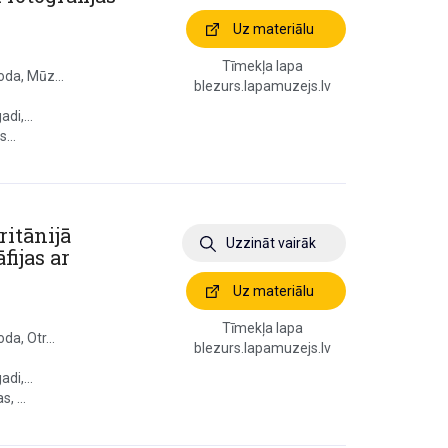
Uz materiālu
Tīmekļa lapa
oda, Mūz...
blezurs.lapamuzejs.lv
di,...
...
ritānijā
Uzzināt vairāk
fijas ar
Uz materiālu
Tīmekļa lapa
da, Otr...
blezurs.lapamuzejs.lv
di,...
, ...