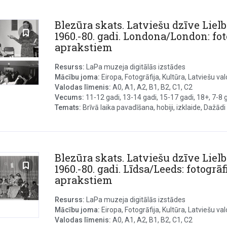
Blezūra skats. Latviešu dzīve Lielb
1960.-80. gadi. Londona/London: fot
aprakstiem
Resurss:
LaPa muzeja digitālās izstādes
Mācību joma:
Eiropa, Fotogrāfija, Kultūra, Latviešu val
Valodas līmenis:
A0, A1, A2, B1, B2, C1, C2
Vecums:
11-12 gadi, 13-14 gadi, 15-17 gadi, 18+, 7-8 ga
Temats:
Brīvā laika pavadīšana, hobiji, izklaide, Dažādi s
Blezūra skats. Latviešu dzīve Lielb
1960.-80. gadi. Līdsa/Leeds: fotogrāf
aprakstiem
Resurss:
LaPa muzeja digitālās izstādes
Mācību joma:
Eiropa, Fotogrāfija, Kultūra, Latviešu val
Valodas līmenis:
A0, A1, A2, B1, B2, C1, C2