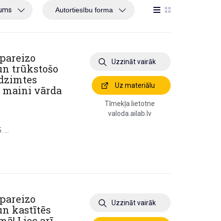
jums
 pareizo
Uzzināt vairāk
 un trūkstošo
 dzimtes
Uz materiālu
ā maini vārda
Tīmekļa lietotne
valoda.ailab.lv
 ...
 pareizo
Uzzināt vairāk
 un kastītēs
mā! Liec arī