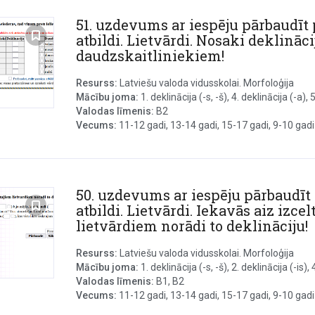
51. uzdevums ar iespēju pārbaudīt 
atbildi. Lietvārdi. Nosaki deklināci
daudzskaitliniekiem!
Resurss:
Latviešu valoda vidusskolai. Morfoloģija
Mācību joma:
1. deklinācija (-s, -š), 4. deklinācija (-a), 5.
Valodas līmenis:
B2
Vecums:
11-12 gadi, 13-14 gadi, 15-17 gadi, 9-10 gadi
50. uzdevums ar iespēju pārbaudīt
atbildi. Lietvārdi. Iekavās aiz izce
lietvārdiem norādi to deklināciju!
Resurss:
Latviešu valoda vidusskolai. Morfoloģija
Mācību joma:
1. deklinācija (-s, -š), 2. deklinācija (-is), 4.
Valodas līmenis:
B1, B2
Vecums:
11-12 gadi, 13-14 gadi, 15-17 gadi, 9-10 gadi