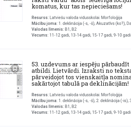
komatus, kur tas nepieciešams!
Resurss:
Latviešu valoda vidusskolai. Morfoloģija
Mācību joma:
1. deklinācija (-s, -š), Akuzatīvs (ko?), D
Valodas līmenis:
B1, B2
Vecums:
11-12 gadi, 13-14 gadi, 15-17 gadi, 9-10 gadi
53. uzdevums ar iespēju pārbaudīt
atbildi. Lietvārdi. Izraksti no tekst
pārveidojot tos vienskaitļa nomin
sakārtojot tabulā pa deklinācijām!
Resurss:
Latviešu valoda vidusskolai. Morfoloģija
Mācību joma:
1. deklinācija (-s, -š), 2. deklinācija (-is), 3.
Valodas līmenis:
B1, B2
Vecums:
11-12 gadi, 13-14 gadi, 15-17 gadi, 9-10 gadi