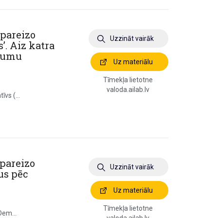
 pareizo
Uzzināt vairāk
s’. Aiz katra
ojumu
Uz materiālu
Tīmekļa lietotne
valoda.ailab.lv
īvs (...
 pareizo
Uzzināt vairāk
dus pēc
Uz materiālu
Tīmekļa lietotne
 Dem...