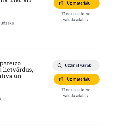
Uz materiālu
Tīmekļa lietotne
valoda.ailab.lv
audzska...
 pareizo
Uzzināt vairāk
a lietvārdus,
atīvā un
Uz materiālu
Tīmekļa lietotne
valoda.ailab.lv
 ...