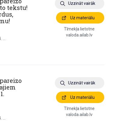
 pareizo
Uzzināt vairāk
to tekstu!
rdus,
Uz materiālu
umu!
Tīmekļa lietotne
valoda.ailab.lv
 ...
 pareizo
Uzzināt vairāk
tajiem
1.
Uz materiālu
Tīmekļa lietotne
valoda.ailab.lv
 ...