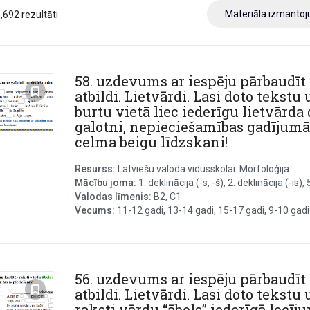
Materiāla izmanto
3,692 rezultāti
58. uzdevums ar iespēju pārbaudīt
atbildi. Lietvārdi. Lasi doto tekstu
burtu vietā liec iederīgu lietvārda
galotni, nepieciešamības gadījum
celma beigu līdzskani!
Resurss:
Latviešu valoda vidusskolai. Morfoloģija
Mācību joma:
1. deklinācija (-s, -š), 2. deklinācija (-is), 5.
Valodas līmenis:
B2, C1
Vecums:
11-12 gadi, 13-14 gadi, 15-17 gadi, 9-10 gadi
56. uzdevums ar iespēju pārbaudīt
atbildi. Lietvārdi. Lasi doto tekstu
raksti vārdu “ābols” iederīgā locīju