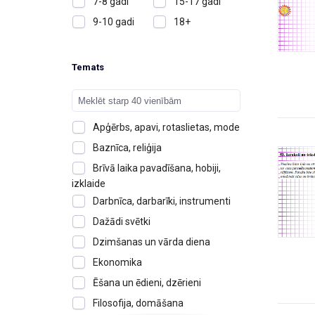
7-8 gadi
15-17 gadi
9-10 gadi
18+
Temats
Apģērbs, apavi, rotaslietas, mode
Baznīca, reliģija
Brīvā laika pavadīšana, hobiji,
izklaide
Darbnīca, darbarīki, instrumenti
Dažādi svētki
Dzimšanas un vārda diena
Ekonomika
Ēšana un ēdieni, dzērieni
Filosofija, domāšana