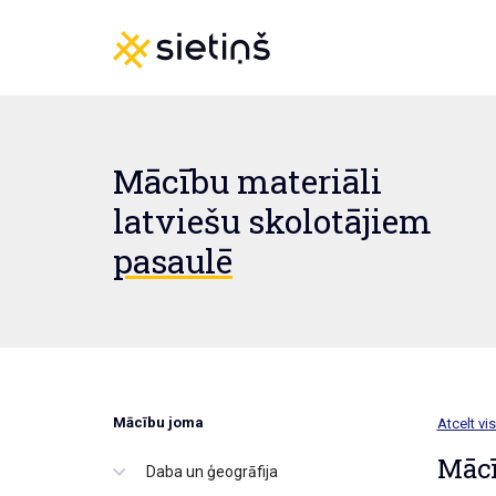
Mācību materiāli
latviešu skolotājiem
pasaulē
Mācību joma
Atcelt vis
Mācī
Daba un ģeogrāfija