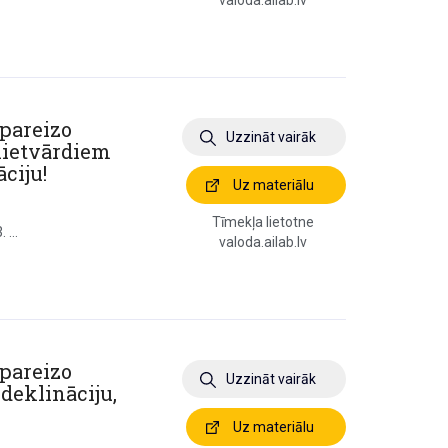
valoda.ailab.lv
 pareizo
Uzzināt vairāk
 lietvārdiem
ciju!
Uz materiālu
Tīmekļa lietotne
 ...
valoda.ailab.lv
 pareizo
Uzzināt vairāk
 deklināciju,
Uz materiālu