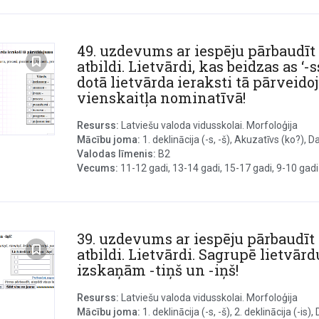
49. uzdevums ar iespēju pārbaudīt
atbildi. Lietvārdi, kas beidzas as ‘-s
dotā lietvārda ieraksti tā pārveid
vienskaitļa nominatīvā!
Resurss:
Latviešu valoda vidusskolai. Morfoloģija
Mācību joma:
1. deklinācija (-s, -š), Akuzatīvs (ko?), Dat
Valodas līmenis:
B2
Vecums:
11-12 gadi, 13-14 gadi, 15-17 gadi, 9-10 gadi
39. uzdevums ar iespēju pārbaudīt
atbildi. Lietvārdi. Sagrupē lietvār
izskaņām -tiņš un -iņš!
Resurss:
Latviešu valoda vidusskolai. Morfoloģija
Mācību joma:
1. deklinācija (-s, -š), 2. deklinācija (-is),