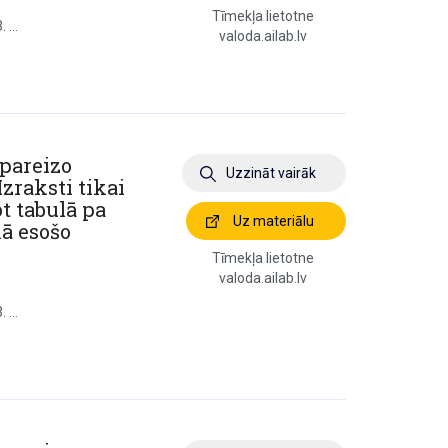
Tīmekļa lietotne
 ...
valoda.ailab.lv
 pareizo
Uzzināt vairāk
Izraksti tikai
t tabulā pa
Uz materiālu
ā esošo
Tīmekļa lietotne
valoda.ailab.lv
 ...