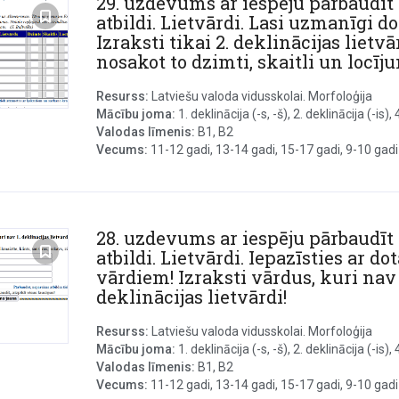
29. uzdevums ar iespēju pārbaudīt
atbildi. Lietvārdi. Lasi uzmanīgi do
Izraksti tikai 2. deklinācijas lietvā
nosakot to dzimti, skaitli un locīj
Resurss:
Latviešu valoda vidusskolai. Morfoloģija
Mācību joma:
1. deklinācija (-s, -š), 2. deklinācija (-is), 4.
Valodas līmenis:
B1, B2
Vecums:
11-12 gadi, 13-14 gadi, 15-17 gadi, 9-10 gadi
28. uzdevums ar iespēju pārbaudīt
atbildi. Lietvārdi. Iepazīsties ar do
vārdiem! Izraksti vārdus, kuri nav 
deklinācijas lietvārdi!
Resurss:
Latviešu valoda vidusskolai. Morfoloģija
Mācību joma:
1. deklinācija (-s, -š), 2. deklinācija (-is), 4.
Valodas līmenis:
B1, B2
Vecums:
11-12 gadi, 13-14 gadi, 15-17 gadi, 9-10 gadi