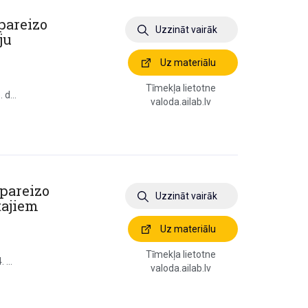
pareizo
Uzzināt vairāk
ju
Uz materiālu
Tīmekļa lietotne
 d...
valoda.ailab.lv
 pareizo
Uzzināt vairāk
ltajiem
Uz materiālu
Tīmekļa lietotne
 ...
valoda.ailab.lv