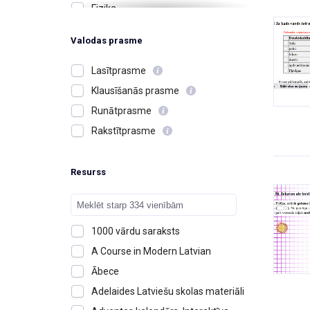
Fizika
Ģimene, radi, draugi
Valodas prasme
Izglītība un skolas
Jūtas, emocijas
Lasītprasme
Kafejnīcas un restorāni
Klausīšanās prasme
Kalendārs, laiks, diena, mēnesis,
Runātprasme
gads
Rakstītprasme
Karš, kaujas
Krāsas
Resurss
Ķermenis, izskats, īpašības
Ķīmija
Latvija, cilvēki, notikumi
1000 vārdu saraksts
Matemātika
A Course in Modern Latvian
Mājas, dzīvesvieta
Ābece
Mērvienības
Adelaides Latviešu skolas materiāli
Mūzika un instrumenti