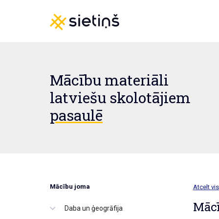
Mācību materiāli
latviešu skolotājiem
pasaulē
Mācību joma
Atcelt vis
Mācī
Daba un ģeogrāfija