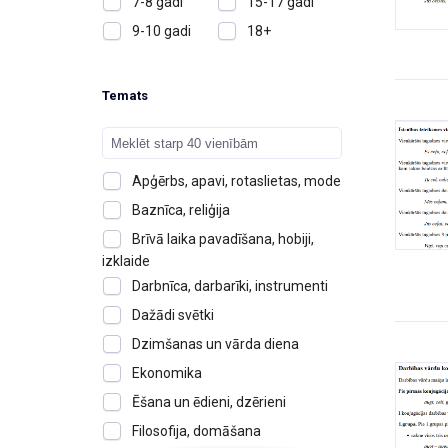
7-8 gadi
15-17 gadi
9-10 gadi
18+
Temats
Apģērbs, apavi, rotaslietas, mode
Baznīca, reliģija
Brīvā laika pavadīšana, hobiji,
izklaide
Darbnīca, darbarīki, instrumenti
Dažādi svētki
Dzimšanas un vārda diena
Ekonomika
Ēšana un ēdieni, dzērieni
Filosofija, domāšana