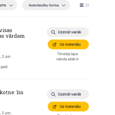
jums
visas
Uzzināt vairāk
bas vārdam
Uz materiālu
Tīmekļa lapa
3. per...
valoda.ailab.lv
 gadi
kotne: īss
Uzzināt vairāk
Uz materiālu
3. per...