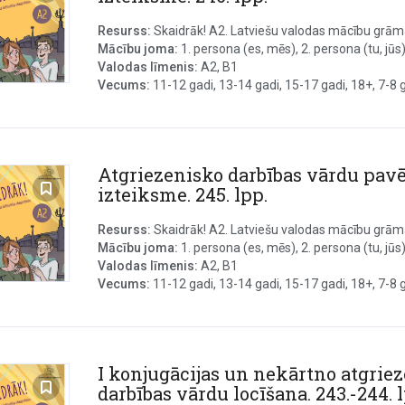
Resurss:
Skaidrāk! A2. Latviešu valodas mācību grāmat
Mācību joma:
1. persona (es, mēs), 2. persona (tu, jūs), 
Valodas līmenis:
A2, B1
Vecums:
11-12 gadi, 13-14 gadi, 15-17 gadi, 18+, 7-8 ga
Atgriezenisko darbības vārdu pavē
izteiksme. 245. lpp.
Resurss:
Skaidrāk! A2. Latviešu valodas mācību grāmat
Mācību joma:
1. persona (es, mēs), 2. persona (tu, jūs), 
Valodas līmenis:
A2, B1
Vecums:
11-12 gadi, 13-14 gadi, 15-17 gadi, 18+, 7-8 ga
I konjugācijas un nekārtno atgrie
darbības vārdu locīšana. 243.-244. l