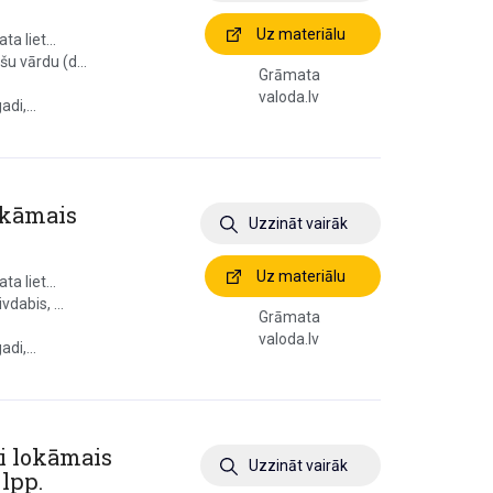
Uz materiālu
a liet...
u vārdu (d...
Grāmata
valoda.lv
di,...
okāmais
Uzzināt vairāk
Uz materiālu
a liet...
dabis, ...
Grāmata
valoda.lv
di,...
ji lokāmais
Uzzināt vairāk
 lpp.