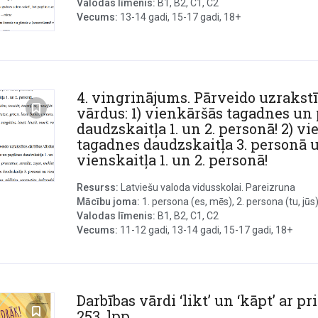
Valodas līmenis:
B1, B2, C1, C2
Vecums:
13-14 gadi, 15-17 gadi, 18+
4. vingrinājums. Pārveido uzrakstī
vārdus: 1) vienkāršās tagadnes un
daudzskaitļa 1. un 2. personā! 2) v
tagadnes daudzskaitļa 3. personā 
vienskaitļa 1. un 2. personā!
Resurss:
Latviešu valoda vidusskolai. Pareizruna
Mācību joma:
1. persona (es, mēs), 2. persona (tu, jūs), 
Valodas līmenis:
B1, B2, C1, C2
Vecums:
11-12 gadi, 13-14 gadi, 15-17 gadi, 18+
Darbības vārdi ‘likt’ un ‘kāpt’ ar p
253. lpp.