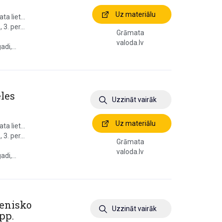
Uz materiālu
a liet...
3. per...
Grāmata
valoda.lv
di,...
les
Uzzināt vairāk
Uz materiālu
a liet...
3. per...
Grāmata
valoda.lv
di,...
zenisko
Uzzināt vairāk
pp.