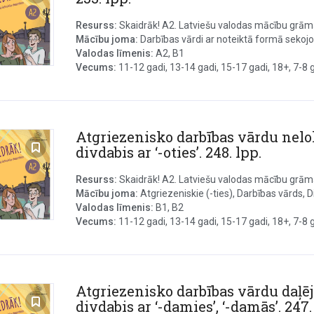
Resurss:
Skaidrāk! A2. Latviešu valodas mācību grāmat
Mācību joma:
Darbības vārdi ar noteiktā formā sekojoš
Valodas līmenis:
A2, B1
Vecums:
11-12 gadi, 13-14 gadi, 15-17 gadi, 18+, 7-8 ga
Atgriezenisko darbības vārdu nel
divdabis ar ‘-oties’. 248. lpp.
Resurss:
Skaidrāk! A2. Latviešu valodas mācību grāmat
Mācību joma:
Atgriezeniskie (-ties), Darbības vārds, Div
Valodas līmenis:
B1, B2
Vecums:
11-12 gadi, 13-14 gadi, 15-17 gadi, 18+, 7-8 ga
Atgriezenisko darbības vārdu daļē
divdabis ar ‘-damies’, ‘-damās’. 247.