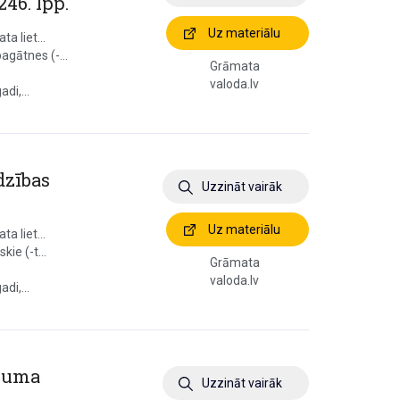
246. lpp.
Uz materiālu
a liet...
agātnes (-...
Grāmata
valoda.lv
di,...
dzības
Uzzināt vairāk
Uz materiālu
a liet...
kie (-t...
Grāmata
valoda.lv
di,...
ējuma
Uzzināt vairāk