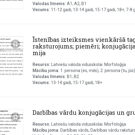
Valodas līmenis:
A1, A2, B1
Vecums:
11-12 gadi, 13-14 gadi, 15-17 gadi, 18+, 7-8 ga
Īstenības izteiksmes vienkāršā tag
raksturojums; piemēri; konjugācija
mija
Resurss:
Latviešu valoda vidusskolai. Morfoloģija
Mācību joma:
1. persona (es, mēs), 2. persona (tu, jūs), 
Valodas līmenis:
B1, B2
Vecums:
13-14 gadi, 15-17 gadi, 18+
Darbības vārdu konjugācijas un gr
Resurss:
Latviešu valoda vidusskolai. Morfoloģija
Mācību joma:
Darbības vārds, Darbības vārdu raksturo