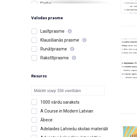
Fizika
Ģimene, radi, draugi
Valodas prasme
Izglītība un skolas
Jūtas, emocijas
Lasītprasme
Kafejnīcas un restorāni
Klausīšanās prasme
Kalendārs, laiks, diena, mēnesis,
Runātprasme
gads
Rakstītprasme
Karš, kaujas
Krāsas
Resurss
Ķermenis, izskats, īpašības
Ķīmija
Latvija, cilvēki, notikumi
1000 vārdu saraksts
Matemātika
A Course in Modern Latvian
Mājas, dzīvesvieta
Ābece
Mērvienības
Adelaides Latviešu skolas materiāli
Mūzika un instrumenti