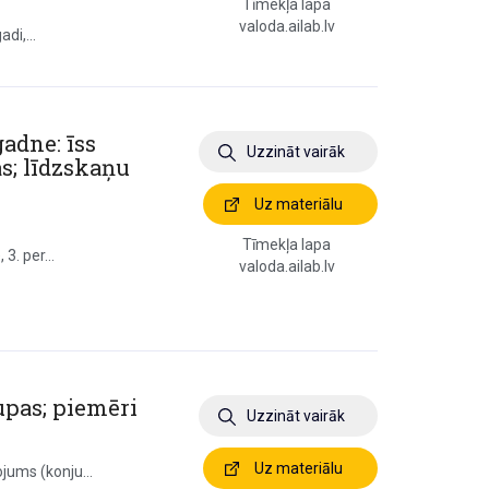
Tīmekļa lapa
valoda.ailab.lv
di,...
adne: īss
Uzzināt vairāk
s; līdzskaņu
Uz materiālu
Tīmekļa lapa
3. per...
valoda.ailab.lv
upas; piemēri
Uzzināt vairāk
Uz materiālu
jums (konju...