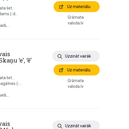
Uz materiālu
a liet...
dams (-d...
Grāmata
valoda.lv
di,...
vais
Uzzināt vairāk
kaņu ‘e’, ‘ē’
Uz materiālu
a liet...
Grāmata
agātnes (-...
valoda.lv
di,...
vais
Uzzināt vairāk