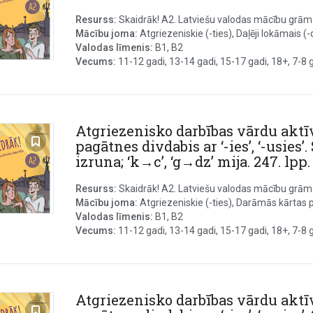
Resurss:
Skaidrāk! A2. Latviešu valodas mācību grāmat
Mācību joma:
Atgriezeniskie (-ties), Daļēji lokāmais (-
Valodas līmenis:
B1, B2
Vecums:
11-12 gadi, 13-14 gadi, 15-17 gadi, 18+, 7-8 ga
Atgriezenisko darbības vārdu aktī
pagātnes divdabis ar ‘-ies’, ‘-usies’. S
izruna; ‘k→c’, ‘g→dz’ mija. 247. lpp.
Resurss:
Skaidrāk! A2. Latviešu valodas mācību grāmat
Mācību joma:
Atgriezeniskie (-ties), Darāmās kārtas p
Valodas līmenis:
B1, B2
Vecums:
11-12 gadi, 13-14 gadi, 15-17 gadi, 18+, 7-8 ga
Atgriezenisko darbības vārdu aktī