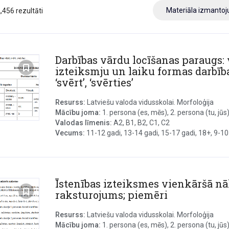
Materiāla izmanto
2,456 rezultāti
Darbības vārdu locīšanas paraugs: 
izteiksmju un laiku formas darbī
‘svērt’, ‘svērties’
Resurss:
Latviešu valoda vidusskolai. Morfoloģija
Mācību joma:
1. persona (es, mēs), 2. persona (tu, jūs), 
Valodas līmenis:
A2, B1, B2, C1, C2
Vecums:
11-12 gadi, 13-14 gadi, 15-17 gadi, 18+, 9-10
Īstenības izteiksmes vienkāršā nā
raksturojums; piemēri
Resurss:
Latviešu valoda vidusskolai. Morfoloģija
Mācību joma:
1. persona (es, mēs), 2. persona (tu, jūs), 