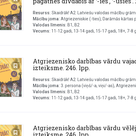
pagātnes divdabis ar ‘-ies’, ‘-usies’. 
Resurss:
Skaidrāk! A2. Latviešu valodas mācību grāmat
Mācību joma:
Atgriezeniskie (-ties), Darāmās kārtas p
Valodas līmenis:
B1, B2
Vecums:
11-12 gadi, 13-14 gadi, 15-17 gadi, 18+, 7-8 ga
Atgriezenisko darbības vārdu vaja
izteiksme. 246. lpp.
Resurss:
Skaidrāk! A2. Latviešu valodas mācību grāmat
Mācību joma:
3. persona (viņš/-a, viņi/-as), Atgriezenis
Valodas līmenis:
B1, B2
Vecums:
11-12 gadi, 13-14 gadi, 15-17 gadi, 18+, 7-8 ga
Atgriezenisko darbības vārdu vēl
izteiksme. 246. lpp.