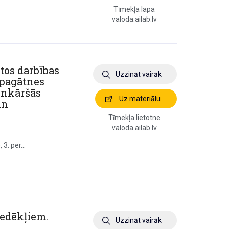
Tīmekļa lapa
valoda.ailab.lv
tos darbības
Uzzināt vairāk
 pagātnes
ienkāršās
Uz materiālu
un
Tīmekļa lietotne
valoda.ailab.lv
3. per...
riedēkļiem.
Uzzināt vairāk