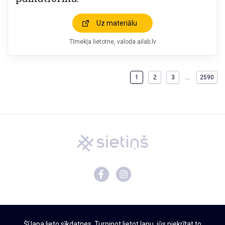
Uz materiālu
Tīmekļa lietotne
valoda.ailab.lv
…
1
2
3
2590
Mācību materiāli
Šī lapa lieto sīkdatnes. Turpinot lietot lapu, jūs piekrītat to
Par Sietiņu