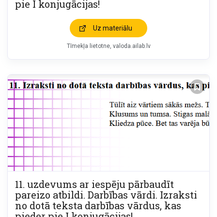
pie I konjugācijas!
Uz materiālu
Tīmekļa lietotne
valoda.ailab.lv
11. uzdevums ar iespēju pārbaudīt
pareizo atbildi. Darbības vārdi. Izraksti
no dotā teksta darbības vārdus, kas
pieder pie I konjugācijas!