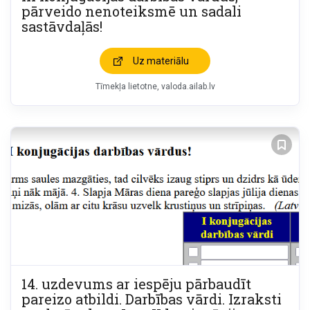
pārveido nenoteiksmē un sadali
sastāvdaļās!
Uz materiālu
Tīmekļa lietotne
valoda.ailab.lv
14. uzdevums ar iespēju pārbaudīt
pareizo atbildi. Darbības vārdi. Izraksti