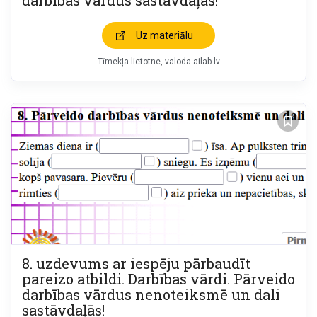
darbības vārdus sastāvdaļās!
Uz materiālu
Tīmekļa lietotne
valoda.ailab.lv
8. uzdevums ar iespēju pārbaudīt
pareizo atbildi. Darbības vārdi. Pārveido
darbības vārdus nenoteiksmē un dali
sastāvdaļās!