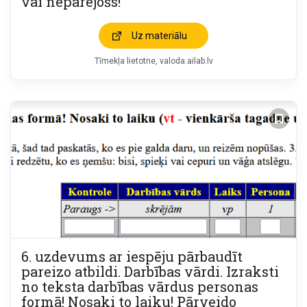
vai nepārejošs!
Uz materiālu
Tīmekļa lietotne
valoda.ailab.lv
6. uzdevums ar iespēju pārbaudīt
pareizo atbildi. Darbības vārdi. Izraksti
no teksta darbības vārdus personas
formā! Nosaki to laiku! Pārveido