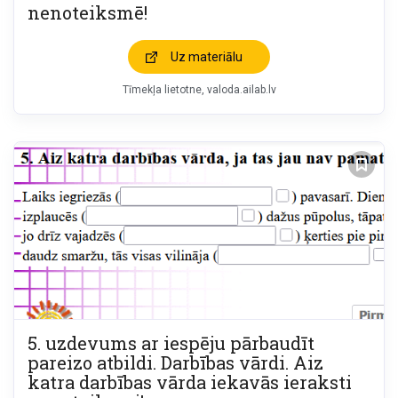
nenoteiksmē!
Uz materiālu
Tīmekļa lietotne
valoda.ailab.lv
5. uzdevums ar iespēju pārbaudīt
pareizo atbildi. Darbības vārdi. Aiz
katra darbības vārda iekavās ieraksti