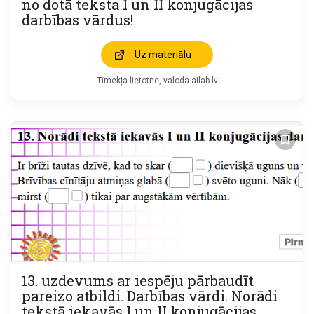
no dotā teksta I un II konjugācijas
darbības vārdus!
Uz materiālu
Tīmekļa lietotne
valoda.ailab.lv
13. uzdevums ar iespēju pārbaudīt
pareizo atbildi. Darbības vārdi. Norādi
tekstā iekavās I un II konjugācijas