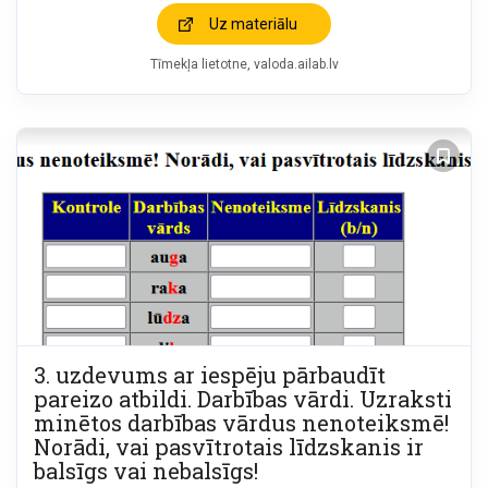
Uz materiālu
Tīmekļa lietotne
valoda.ailab.lv
3. uzdevums ar iespēju pārbaudīt
pareizo atbildi. Darbības vārdi. Uzraksti
minētos darbības vārdus nenoteiksmē!
Norādi, vai pasvītrotais līdzskanis ir
balsīgs vai nebalsīgs!