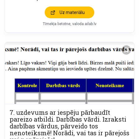
Uz materiālu
Tīmekļa lietotne
valoda.ailab.lv
7. uzdevums ar iespēju pārbaudīt
pareizo atbildi. Darbības vārdi. Izraksti
darbības vārdus, pārveido tos
nenoteiksmē! Norādi, vai tas ir pārejošs