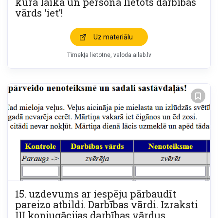
kurā laikā un personā lietots darbības
vārds ‘iet’!
Uz materiālu
Tīmekļa lietotne
valoda.ailab.lv
15. uzdevums ar iespēju pārbaudīt
pareizo atbildi. Darbības vārdi. Izraksti
III konjugācijas darbības vārdus,