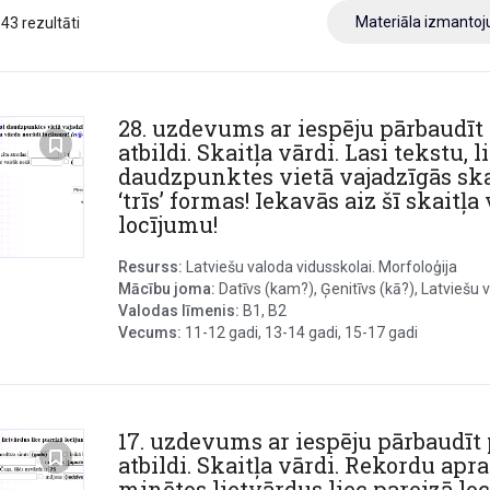
Materiāla izmanto
143 rezultāti
28. uzdevums ar iespēju pārbaudīt
atbildi. Skaitļa vārdi. Lasi tekstu, l
daudzpunktes vietā vajadzīgās ska
‘trīs’ formas! Iekavās aiz šī skaitļ
locījumu!
Resurss:
Latviešu valoda vidusskolai. Morfoloģija
Mācību joma:
Datīvs (kam?), Ģenitīvs (kā?), Latviešu v
Valodas līmenis:
B1, B2
Vecums:
11-12 gadi, 13-14 gadi, 15-17 gadi
17. uzdevums ar iespēju pārbaudīt 
atbildi. Skaitļa vārdi. Rekordu apr
minētos lietvārdus liec pareizā lo