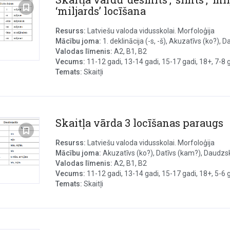
‘miljards’ locīšana
Resurss:
Latviešu valoda vidusskolai. Morfoloģija
Mācību joma:
1. deklinācija (-s, -š), Akuzatīvs (ko?), Dat
Valodas līmenis:
A2, B1, B2
Vecums:
11-12 gadi, 13-14 gadi, 15-17 gadi, 18+, 7-8 ga
Temats:
Skaitļi
Skaitļa vārda 3 locīšanas paraugs
Resurss:
Latviešu valoda vidusskolai. Morfoloģija
Mācību joma:
Akuzatīvs (ko?), Datīvs (kam?), Daudzska
Valodas līmenis:
A2, B1, B2
Vecums:
11-12 gadi, 13-14 gadi, 15-17 gadi, 18+, 5-6 ga
Temats:
Skaitļi