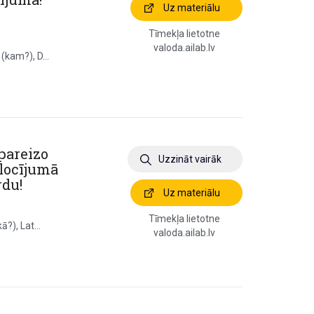
Uz materiālu
Tīmekļa lietotne
valoda.ailab.lv
(kam?), D...
pareizo
Uzzināt vairāk
 locījumā
rdu!
Uz materiālu
Tīmekļa lietotne
?), Lat...
valoda.ailab.lv