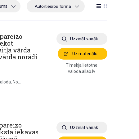
jums
 pareizo
Uzzināt vairāk
iekot
itļa vārda
Uz materiālu
a vārda norādi
Tīmekļa lietotne
valoda.ailab.lv
aloda, No...
pareizo
Uzzināt vairāk
akstā iekavās
cījumā!