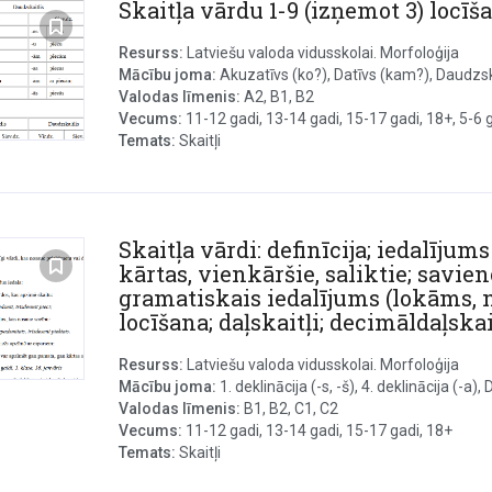
Skaitļa vārdu 1-9 (izņemot 3) locī
Resurss:
Latviešu valoda vidusskolai. Morfoloģija
Mācību joma:
Akuzatīvs (ko?), Datīvs (kam?), Daudzska
Valodas līmenis:
A2, B1, B2
Vecums:
11-12 gadi, 13-14 gadi, 15-17 gadi, 18+, 5-6 ga
Temats:
Skaitļi
Skaitļa vārdi: definīcija; iedalījum
kārtas, vienkāršie, saliktie; savien
gramatiskais iedalījums (lokāms, 
locīšana; daļskaitļi; decimāldaļskai
Resurss:
Latviešu valoda vidusskolai. Morfoloģija
Mācību joma:
1. deklinācija (-s, -š), 4. deklinācija (-a), 
Valodas līmenis:
B1, B2, C1, C2
Vecums:
11-12 gadi, 13-14 gadi, 15-17 gadi, 18+
Temats:
Skaitļi