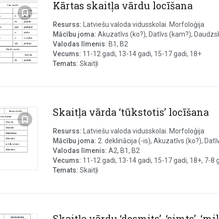
Kārtas skaitļa vārdu locīšana
Resurss:
Latviešu valoda vidusskolai. Morfoloģija
Mācību joma:
Akuzatīvs (ko?), Datīvs (kam?), Daudzska
Valodas līmenis:
B1, B2
Vecums:
11-12 gadi, 13-14 gadi, 15-17 gadi, 18+
Temats:
Skaitļi
Skaitļa vārda ‘tūkstotis’ locīšana
Resurss:
Latviešu valoda vidusskolai. Morfoloģija
Mācību joma:
2. deklinācija (-is), Akuzatīvs (ko?), Datī
Valodas līmenis:
A2, B1, B2
Vecums:
11-12 gadi, 13-14 gadi, 15-17 gadi, 18+, 7-8 ga
Temats:
Skaitļi
Skaitļa vārdu ‘desmits’, ‘simts’, ‘mi