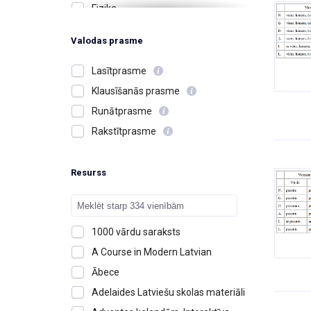
Fizika
Ģimene, radi, draugi
Valodas prasme
Izglītība un skolas
Jūtas, emocijas
Lasītprasme
Kafejnīcas un restorāni
Klausīšanās prasme
Kalendārs, laiks, diena, mēnesis,
Runātprasme
gads
Rakstītprasme
Karš, kaujas
Krāsas
Resurss
Ķermenis, izskats, īpašības
Ķīmija
Latvija, cilvēki, notikumi
1000 vārdu saraksts
Matemātika
A Course in Modern Latvian
Mājas, dzīvesvieta
Ābece
Mērvienības
Adelaides Latviešu skolas materiāli
Mūzika un instrumenti