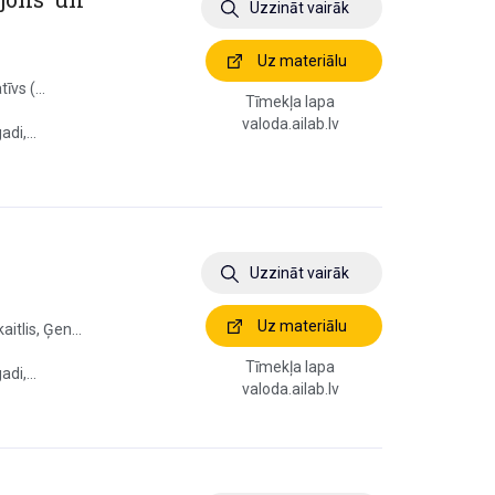
Uzzināt vairāk
Uz materiālu
īvs (...
Tīmekļa lapa
valoda.ailab.lv
di,...
Uzzināt vairāk
Uz materiālu
itlis, Ģen...
Tīmekļa lapa
di,...
valoda.ailab.lv