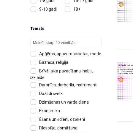
7-8 gadi
15-17 gadi
9-10 gadi
18+
Temats
Apģērbs, apavi, rotaslietas, mode
Baznīca, reliģija
Brīvā laika pavadīšana, hobiji,
izklaide
Darbnīca, darbarīki, instrumenti
Dažādi svētki
Dzimšanas un vārda diena
Ekonomika
Ēšana un ēdieni, dzērieni
Filosofija, domāšana