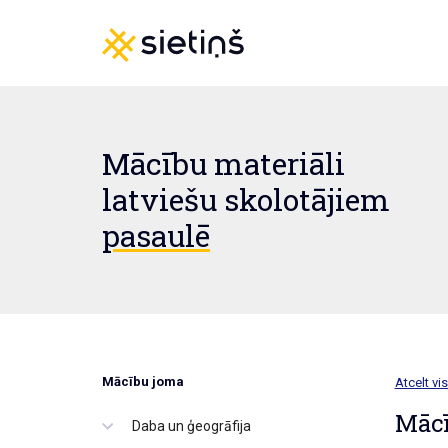
Mācību materiāli
latviešu skolotājiem
pasaulē
Mācību joma
Atcelt vis
Mācī
Daba un ģeogrāfija