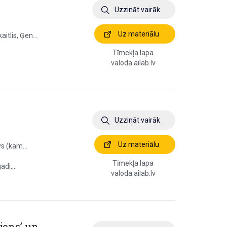
Uzzināt vairāk
Uz materiālu
itlis, Ģen...
Tīmekļa lapa
valoda.ailab.lv
Uzzināt vairāk
Uz materiālu
vs (kam...
Tīmekļa lapa
di,...
valoda.ailab.lv
ljons’ un