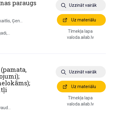
šanas paraugs
Uzzināt vairāk
Uz materiālu
itlis, Ģen...
Tīmekļa lapa
di,...
valoda.ailab.lv
s (pamata,
Uzzināt vairāk
ojumi);
nelokāms);
Uz materiālu
tļi
Tīmekļa lapa
valoda.ailab.lv
Daud...