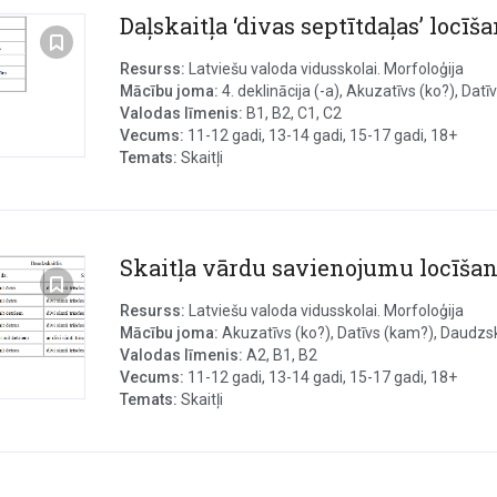
Daļskaitļa ‘divas septītdaļas’ locīš
Resurss:
Latviešu valoda vidusskolai. Morfoloģija
Mācību joma:
4. deklinācija (-a), Akuzatīvs (ko?), Datī
Valodas līmenis:
B1, B2, C1, C2
Vecums:
11-12 gadi, 13-14 gadi, 15-17 gadi, 18+
Temats:
Skaitļi
Skaitļa vārdu savienojumu locīša
Resurss:
Latviešu valoda vidusskolai. Morfoloģija
Mācību joma:
Akuzatīvs (ko?), Datīvs (kam?), Daudzska
Valodas līmenis:
A2, B1, B2
Vecums:
11-12 gadi, 13-14 gadi, 15-17 gadi, 18+
Temats:
Skaitļi