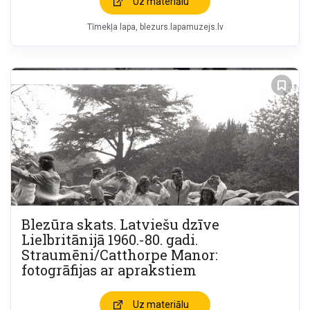
Uz materiālu
Tīmekļa lapa
blezurs.lapamuzejs.lv
Blezūra skats. Latviešu dzīve
Lielbritānijā 1960.-80. gadi.
Straumēni/Catthorpe Manor:
fotogrāfijas ar aprakstiem
Uz materiālu