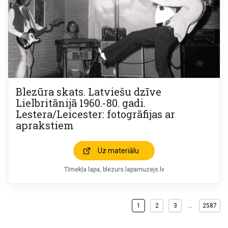
Blezūra skats. Latviešu dzīve
Lielbritānijā 1960.-80. gadi.
Lestera/Leicester: fotogrāfijas ar
aprakstiem
Uz materiālu
Tīmekļa lapa
blezurs.lapamuzejs.lv
…
1
2
3
2587