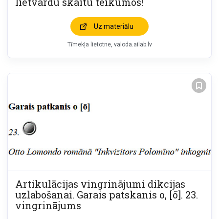
lietvārdu skaitu teikumos!
Uz materiālu
Tīmekļa lietotne
valoda.ailab.lv
Artikulācijas vingrinājumi dikcijas
uzlabošanai. Garais patskanis o, [ō]. 23.
vingrinājums