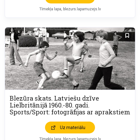
Tīmekļa lapa
blezurs.lapamuzejs.lv
Blezūra skats. Latviešu dzīve
Lielbritānijā 1960.-80. gadi.
Sports/Sport: fotogrāfijas ar aprakstiem
Uz materiālu
Tīmekļa lapa
blezurs.lapamuzejs.lv