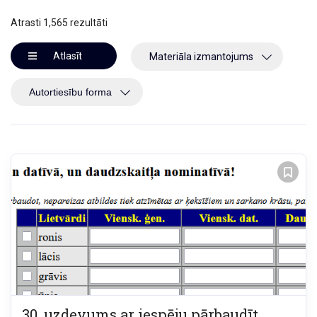
Atrasti 1,565 rezultāti
Atlasīt
Materiāla izmantojums
30. uzdevums ar iespēju pārbaudīt