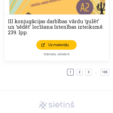
III konjugācijas darbības vārdu ‘gulēt’
un ‘sēdēt’ locīšana īstenības izteiksmē.
239. lpp.
Uz materiālu
Grāmata
valoda.lv
…
1
2
3
105