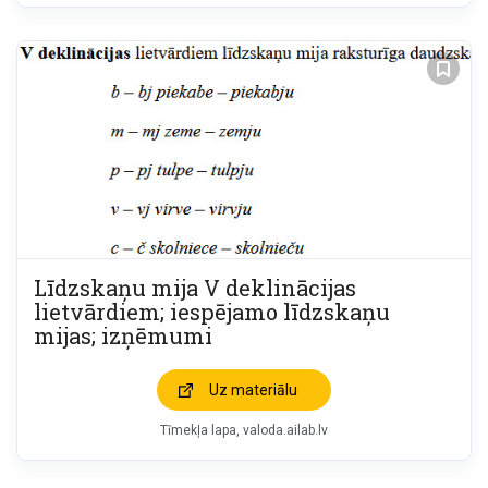
Līdzskaņu mija V deklinācijas
lietvārdiem; iespējamo līdzskaņu
mijas; izņēmumi
Uz materiālu
Tīmekļa lapa
valoda.ailab.lv