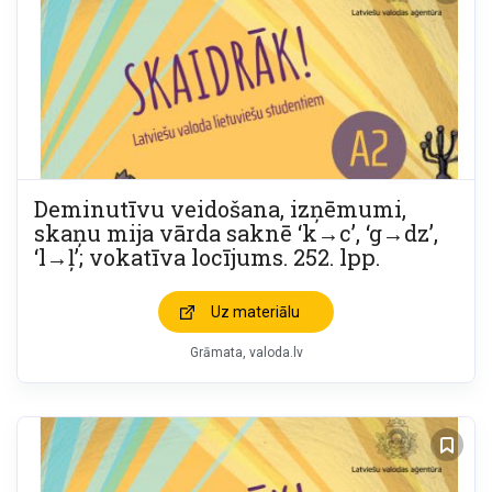
Deminutīvu veidošana, izņēmumi,
skaņu mija vārda saknē ‘k→c’, ‘g→dz’,
‘l→ļ’; vokatīva locījums. 252. lpp.
Uz materiālu
Grāmata
valoda.lv