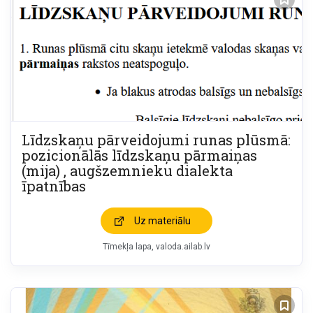
Līdzskaņu pārveidojumi runas plūsmā:
pozicionālās līdzskaņu pārmaiņas
(mija) , augšzemnieku dialekta
īpatnības
Uz materiālu
Tīmekļa lapa
valoda.ailab.lv