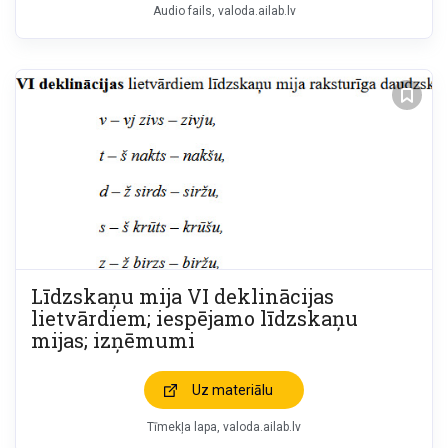
Audio fails
valoda.ailab.lv
Līdzskaņu mija VI deklinācijas
lietvārdiem; iespējamo līdzskaņu
mijas; izņēmumi
Uz materiālu
Tīmekļa lapa
valoda.ailab.lv