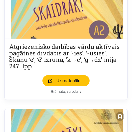
Atgriezenisko darbības vārdu aktīvais
pagātnes divdabis ar ‘-ies’, ‘-usies’.
Skaņu ‘e’, ‘ē’ izruna; ‘k→c’, ‘g→dz’ mija.
247. lpp.
Uz materiālu
Grāmata
valoda.lv