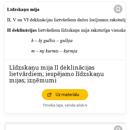
Līdzskaņu mija II deklinācijas
lietvārdiem; iespējamo līdzskaņu
mijas; izņēmumi
Uz materiālu
Tīmekļa lapa
valoda.ailab.lv