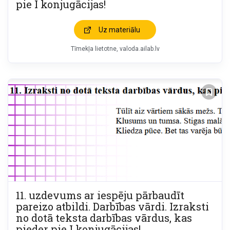
pie I konjugācijas!
Uz materiālu
Tīmekļa lietotne
valoda.ailab.lv
11. uzdevums ar iespēju pārbaudīt
pareizo atbildi. Darbības vārdi. Izraksti
no dotā teksta darbības vārdus, kas
pieder pie I konjugācijas!