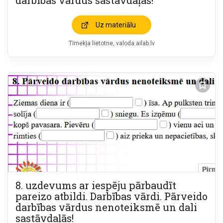
darbības vārdus sastāvdaļās!
Uz materiālu
Tīmekļa lietotne
valoda.ailab.lv
8. uzdevums ar iespēju pārbaudīt
pareizo atbildi. Darbības vārdi. Pārveido
darbības vārdus nenoteiksmē un dali
sastāvdaļās!