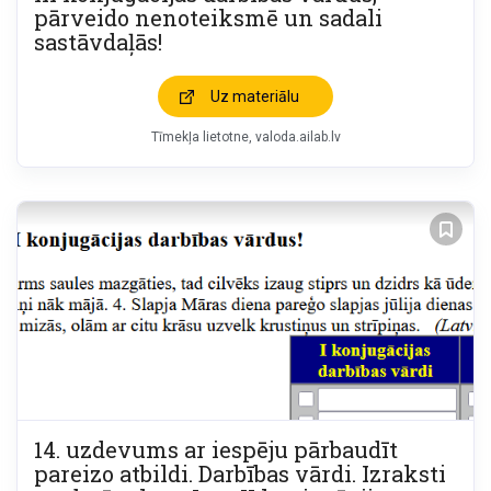
pārveido nenoteiksmē un sadali
sastāvdaļās!
Uz materiālu
Tīmekļa lietotne
valoda.ailab.lv
14. uzdevums ar iespēju pārbaudīt
pareizo atbildi. Darbības vārdi. Izraksti