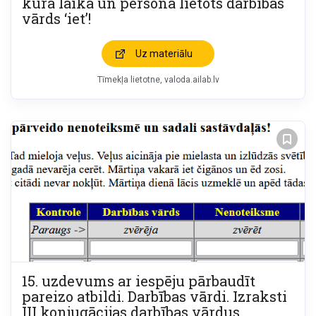
kurā laikā un personā lietots darbības
vārds ‘iet’!
Uz materiālu
Tīmekļa lietotne
valoda.ailab.lv
15. uzdevums ar iespēju pārbaudīt
pareizo atbildi. Darbības vārdi. Izraksti
III konjugācijas darbības vārdus,