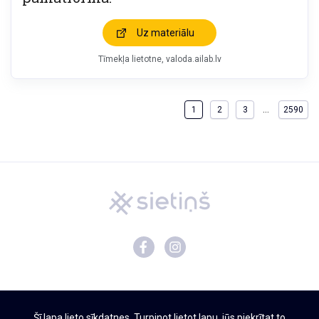
Uz materiālu
Tīmekļa lietotne
valoda.ailab.lv
…
1
2
3
2590
Mācību materiāli
Šī lapa lieto sīkdatnes. Turpinot lietot lapu, jūs piekrītat to
Par Sietiņu