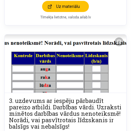
Uz materiālu
Tīmekļa lietotne
valoda.ailab.lv
3. uzdevums ar iespēju pārbaudīt
pareizo atbildi. Darbības vārdi. Uzraksti
minētos darbības vārdus nenoteiksmē!
Norādi, vai pasvītrotais līdzskanis ir
balsīgs vai nebalsīgs!