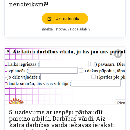
nenoteiksmē!
Uz materiālu
Tīmekļa lietotne
valoda.ailab.lv
5. uzdevums ar iespēju pārbaudīt
pareizo atbildi. Darbības vārdi. Aiz
katra darbības vārda iekavās ieraksti