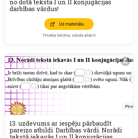
no dotā teksta I un II konjugācijas
darbības vārdus!
Uz materiālu
Tīmekļa lietotne
valoda.ailab.lv
13. uzdevums ar iespēju pārbaudīt
pareizo atbildi. Darbības vārdi. Norādi
tekstā iekavās I un II konjugācijas