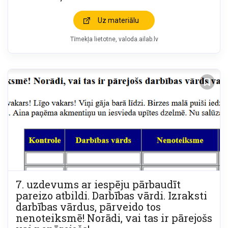
Uz materiālu
Tīmekļa lietotne
valoda.ailab.lv
7. uzdevums ar iespēju pārbaudīt
pareizo atbildi. Darbības vārdi. Izraksti
darbības vārdus, pārveido tos
nenoteiksmē! Norādi, vai tas ir pārejošs