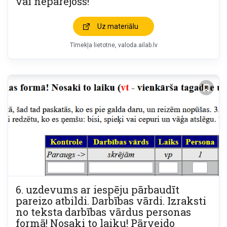
vai nepārejošs!
Uz materiālu
Tīmekļa lietotne
valoda.ailab.lv
6. uzdevums ar iespēju pārbaudīt
pareizo atbildi. Darbības vārdi. Izraksti
no teksta darbības vārdus personas
formā! Nosaki to laiku! Pārveido