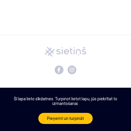
Mācību materiāli
Šī lapa lieto sīkdatnes. Turpinot lietot lapu, jūs piekrītat to
Par Sietiņu
izmantošanai.
Privātuma politika
Lietošanas noteikumi
Pieņemt un turpināt