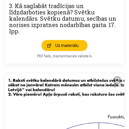
3. Kā saglabāt tradīcijas un
līdzdarboties kopienā? Svētku
kalendārs. Svētku datumu, secības un
norises izpratnes nodarbības gaita. 17.
lpp.
Uz materiālu
PDF fails
maciunmacies.valoda.lv