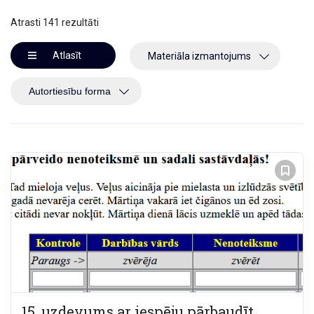
Atrasti 141 rezultāti
Atlasīt
Materiāla izmantojums
15. uzdevums ar iespēju pārbaudīt