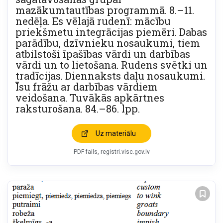
mazākumtautības programmā. 8.–11.
nedēļa. Es vēlajā rudenī: mācību
priekšmetu integrācijas piemēri. Dabas
parādību, dzīvnieku nosaukumi, tiem
atbilstoši īpašības vārdi un darbības
vārdi un to lietošana. Rudens svētki un
tradīcijas. Diennaksts daļu nosaukumi.
Īsu frāžu ar darbības vārdiem
veidošana. Tuvākās apkārtnes
raksturošana. 84.–86. lpp.
Uz materiālu
PDF fails
registri.visc.gov.lv