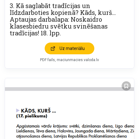
3. Kā saglabāt tradīcijas un
līdzdarboties kopienā? Kāds, kurš…
Aptaujas darbalapa: Noskaidro
klasesbiedru svētku svinēšanas
tradīcijas! 18. lpp.
Uz materiālu
PDF fails
maciunmacies.valoda.lv