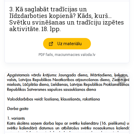
3. Kā saglabāt tradīcijas un
līdzdarboties kopienā? Kāds, kurš…
Svētku svinēšanas un tradīciju izpētes
aktivitāte. 18. lpp.
Uz materiālu
PDF fails
maciunmacies.valoda.lv