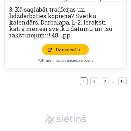
3. Kā saglabāt tradīcijas un
līdzdarboties kopienā? Svētku
kalendārs. Darbalapa. 1.-2. Ieraksti
katrā mēnesī svētku datumu un īsu
raksturojumu! 48. lpp.
Uz materiālu
PDF fails
maciunmacies.valoda.lv
…
1
2
3
10