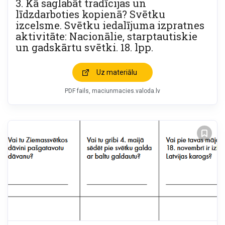
3. Kā saglabāt tradīcijas un
līdzdarboties kopienā? Svētku
izcelsme. Svētku iedalījuma izpratnes
aktivitāte: Nacionālie, starptautiskie
un gadskārtu svētki. 18. lpp.
Uz materiālu
PDF fails
maciunmacies.valoda.lv