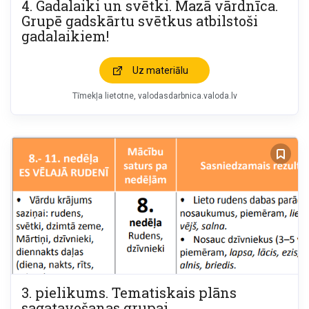
4. Gadalaiki un svētki. Mazā vārdnīca.
Grupē gadskārtu svētkus atbilstoši
gadalaikiem!
Uz materiālu
Tīmekļa lietotne
valodasdarbnica.valoda.lv
3. pielikums. Tematiskais plāns
sagatavošanas grupai