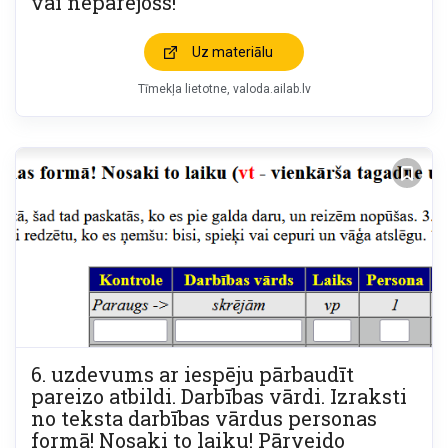
vai nepārejošs!
Uz materiālu
Tīmekļa lietotne
valoda.ailab.lv
6. uzdevums ar iespēju pārbaudīt
pareizo atbildi. Darbības vārdi. Izraksti
no teksta darbības vārdus personas
formā! Nosaki to laiku! Pārveido