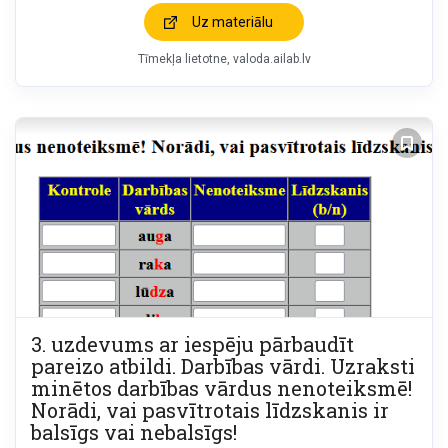
Uz materiālu
Tīmekļa lietotne
valoda.ailab.lv
3. uzdevums ar iespēju pārbaudīt
pareizo atbildi. Darbības vārdi. Uzraksti
minētos darbības vārdus nenoteiksmē!
Norādi, vai pasvītrotais līdzskanis ir
balsīgs vai nebalsīgs!