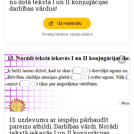
no dotā teksta I un II konjugācijas
darbības vārdus!
Uz materiālu
Tīmekļa lietotne
valoda.ailab.lv
13. uzdevums ar iespēju pārbaudīt
pareizo atbildi. Darbības vārdi. Norādi
tekstā iekavās I un II konjugācijas