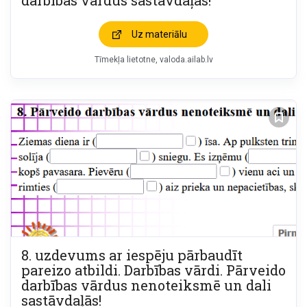
darbības vārdus sastāvdaļās!
Uz materiālu
Tīmekļa lietotne
valoda.ailab.lv
8. uzdevums ar iespēju pārbaudīt
pareizo atbildi. Darbības vārdi. Pārveido
darbības vārdus nenoteiksmē un dali
sastāvdaļās!