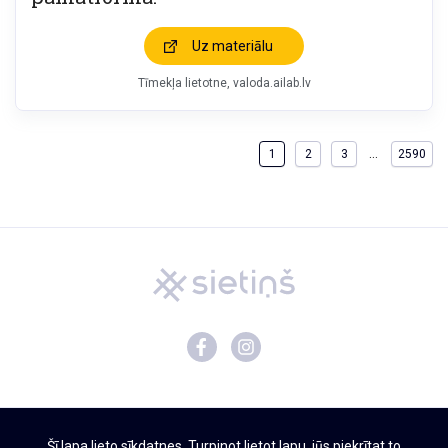
Uz materiālu
Tīmekļa lietotne
valoda.ailab.lv
…
1
2
3
2590
Mācību materiāli
Šī lapa lieto sīkdatnes. Turpinot lietot lapu, jūs piekrītat to
Par Sietiņu