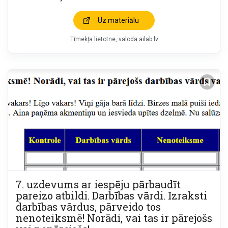
Uz materiālu
Tīmekļa lietotne
valoda.ailab.lv
7. uzdevums ar iespēju pārbaudīt
pareizo atbildi. Darbības vārdi. Izraksti
darbības vārdus, pārveido tos
nenoteiksmē! Norādi, vai tas ir pārejošs