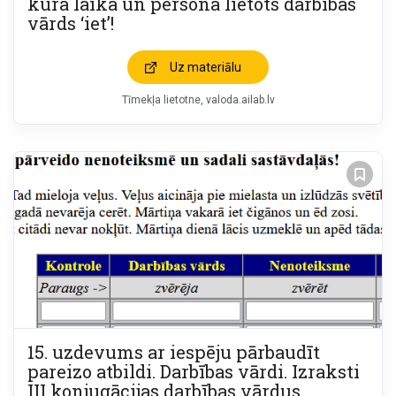
kurā laikā un personā lietots darbības
vārds ‘iet’!
Uz materiālu
Tīmekļa lietotne
valoda.ailab.lv
15. uzdevums ar iespēju pārbaudīt
pareizo atbildi. Darbības vārdi. Izraksti
III konjugācijas darbības vārdus,