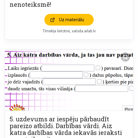
nenoteiksmē!
Uz materiālu
Tīmekļa lietotne
valoda.ailab.lv
5. uzdevums ar iespēju pārbaudīt
pareizo atbildi. Darbības vārdi. Aiz
katra darbības vārda iekavās ieraksti