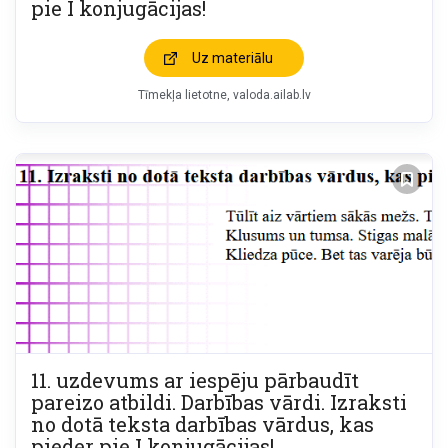
pie I konjugācijas!
Uz materiālu
Tīmekļa lietotne
valoda.ailab.lv
11. uzdevums ar iespēju pārbaudīt
pareizo atbildi. Darbības vārdi. Izraksti
no dotā teksta darbības vārdus, kas
pieder pie I konjugācijas!