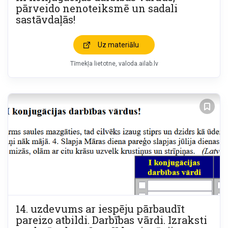
pārveido nenoteiksmē un sadali
sastāvdaļās!
Uz materiālu
Tīmekļa lietotne
valoda.ailab.lv
14. uzdevums ar iespēju pārbaudīt
pareizo atbildi. Darbības vārdi. Izraksti