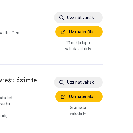
Uzzināt vairāk
Uz materiālu
itlis, Ģen...
Tīmekļa lapa
valoda.ailab.lv
eviešu dzimtē
Uzzināt vairāk
Uz materiālu
a liet...
viešu ...
Grāmata
valoda.lv
di,...