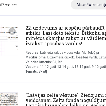
Materiāla izmanto
457 rezultāti
22. uzdevums ar iespēju pārbaudīt
atbildi. Lasi doto tekstu! Dižkoku 
minētos skaitļus raksti ar vārdiem
izraksti īpašības vārdus!
Resurss:
Latviešu valoda vidusskolai. Morfoloģija
Mācību joma:
Dižakmeņi, dižkoki, Īpašības vārds, Latvi
Valodas līmenis:
B1, B2
Vecums:
11-12 gadi, 13-14 gadi, 15-17 gadi, 9-10 gadi
Temats:
Skaitļi
”Latvijas zelta vēsture”. Ziedojumi
veidošanai. Zelta fonda noguldījum
Latvijas brīvvalsts laikā un Padom