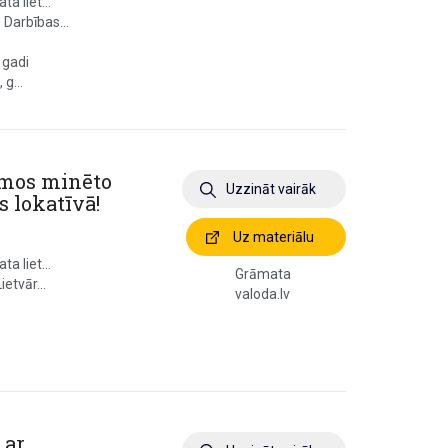
a liet...
 Darbības...
 gadi
g...
kumos minēto
Uzzināt vairāk
 lokatīvā!
Uz materiālu
a liet...
Grāmata
ietvār...
valoda.lv
 ar