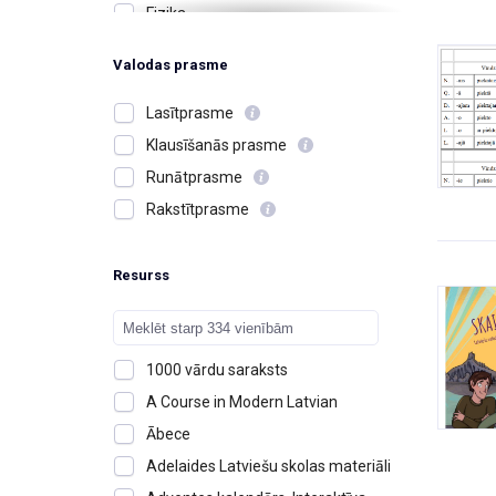
Fizika
Ģimene, radi, draugi
Valodas prasme
Izglītība un skolas
Jūtas, emocijas
Lasītprasme
Kafejnīcas un restorāni
Klausīšanās prasme
Kalendārs, laiks, diena, mēnesis,
Runātprasme
gads
Rakstītprasme
Karš, kaujas
Krāsas
Resurss
Ķermenis, izskats, īpašības
Ķīmija
Latvija, cilvēki, notikumi
1000 vārdu saraksts
Matemātika
A Course in Modern Latvian
Mājas, dzīvesvieta
Ābece
Mērvienības
Adelaides Latviešu skolas materiāli
Mūzika un instrumenti