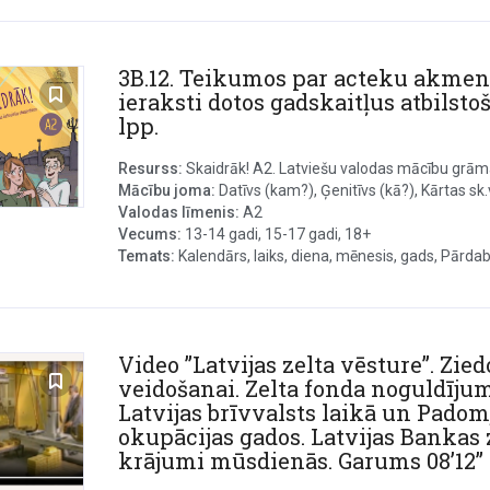
3B.12. Teikumos par acteku akmen
ieraksti dotos gadskaitļus atbilstoš
lpp.
Resurss:
Skaidrāk! A2. Latviešu valodas mācību grāmat
Mācību joma:
Datīvs (kam?), Ģenitīvs (kā?), Kārtas sk.v.
Valodas līmenis:
A2
Vecums:
13-14 gadi, 15-17 gadi, 18+
Temats:
Kalendārs, laiks, diena, mēnesis, gads, Pārdabis
Video ”Latvijas zelta vēsture”. Zie
veidošanai. Zelta fonda noguldījum
Latvijas brīvvalsts laikā un Padom
okupācijas gados. Latvijas Bankas 
krājumi mūsdienās. Garums 08’12”