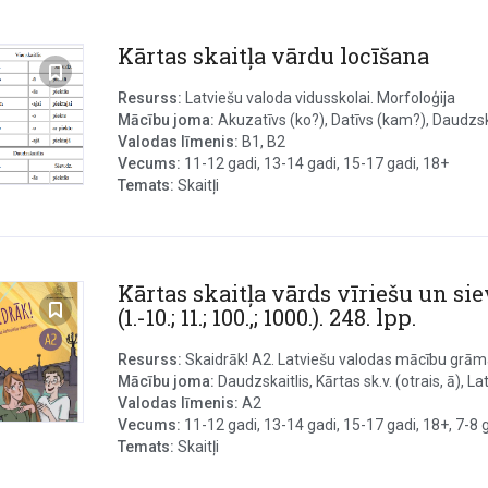
Kārtas skaitļa vārdu locīšana
Resurss:
Latviešu valoda vidusskolai. Morfoloģija
Mācību joma:
Akuzatīvs (ko?), Datīvs (kam?), Daudzska
Valodas līmenis:
B1, B2
Vecums:
11-12 gadi, 13-14 gadi, 15-17 gadi, 18+
Temats:
Skaitļi
Kārtas skaitļa vārds vīriešu un si
(1.-10.; 11.; 100.,; 1000.). 248. lpp.
Resurss:
Skaidrāk! A2. Latviešu valodas mācību grāmat
Mācību joma:
Daudzskaitlis, Kārtas sk.v. (otrais, ā), Lat
Valodas līmenis:
A2
Vecums:
11-12 gadi, 13-14 gadi, 15-17 gadi, 18+, 7-8 ga
Temats:
Skaitļi