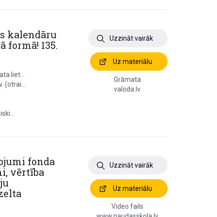
s kalendāru
Uzzināt vairāk
ā formā! 135.
Uz materiālu
a liet...
Grāmata
 (otrai...
valoda.lv
ki...
dojumi fonda
Uzzināt vairāk
i, vērtība
ju
Uz materiālu
zelta
Video fails
www.naudasskola.lv