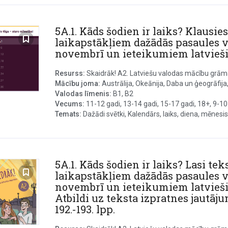
5A.1. Kāds šodien ir laiks? Klausie
laikapstākļiem dažādās pasaules va
novembrī un ieteikumiem latvieši
Resurss:
Skaidrāk! A2. Latviešu valodas mācību grāmat
Mācību joma:
Austrālija, Okeānija, Daba un ģeogrāfija,
Valodas līmenis:
B1, B2
Vecums:
11-12 gadi, 13-14 gadi, 15-17 gadi, 18+, 9-10
Temats:
Dažādi svētki, Kalendārs, laiks, diena, mēnesis, 
5A.1. Kāds šodien ir laiks? Lasi tek
laikapstākļiem dažādās pasaules va
novembrī un ieteikumiem latvieši
Atbildi uz teksta izpratnes jautāj
192.-193. lpp.