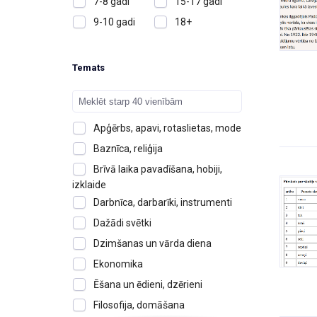
7-8 gadi
15-17 gadi
9-10 gadi
18+
Temats
Apģērbs, apavi, rotaslietas, mode
Baznīca, reliģija
Brīvā laika pavadīšana, hobiji,
izklaide
Darbnīca, darbarīki, instrumenti
Dažādi svētki
Dzimšanas un vārda diena
Ekonomika
Ēšana un ēdieni, dzērieni
Filosofija, domāšana