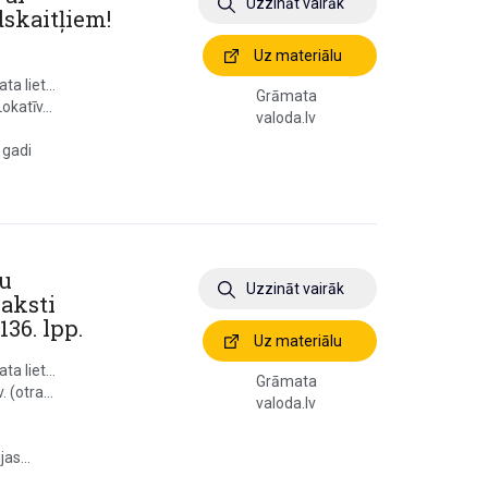
Uzzināt vairāk
skaitļiem!
Uz materiālu
a liet...
Grāmata
okatīv...
valoda.lv
 gadi
tu
Uzzināt vairāk
aksti
136. lpp.
Uz materiālu
a liet...
Grāmata
 (otra...
valoda.lv
as...