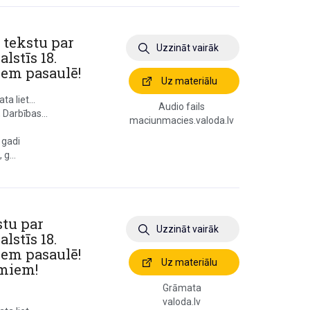
s tekstu par
Uzzināt vairāk
lstīs 18.
em pasaulē!
Uz materiālu
a liet...
Audio fails
 Darbības...
maciunmacies.valoda.lv
 gadi
g...
stu par
Uzzināt vairāk
lstīs 18.
em pasaulē!
Uz materiālu
umiem!
Grāmata
valoda.lv