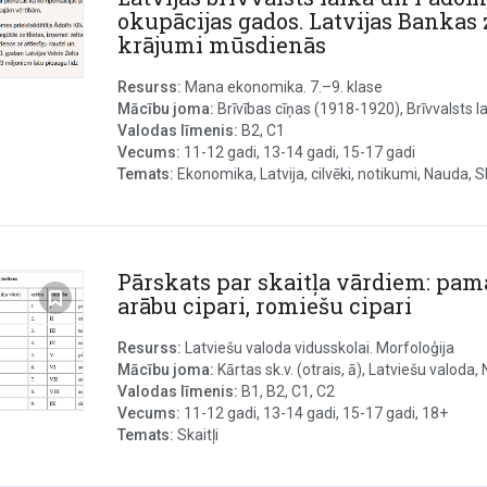
okupācijas gados. Latvijas Bankas 
krājumi mūsdienās
Resurss:
Mana ekonomika. 7.–9. klase
Mācību joma:
Brīvības cīņas (1918-1920), Brīvvalsts la
Valodas līmenis:
B2, C1
Vecums:
11-12 gadi, 13-14 gadi, 15-17 gadi
Temats:
Ekonomika, Latvija, cilvēki, notikumi, Nauda, Sk
Pārskats par skaitļa vārdiem: pama
arābu cipari, romiešu cipari
Resurss:
Latviešu valoda vidusskolai. Morfoloģija
Mācību joma:
Kārtas sk.v. (otrais, ā), Latviešu valoda, 
Valodas līmenis:
B1, B2, C1, C2
Vecums:
11-12 gadi, 13-14 gadi, 15-17 gadi, 18+
Temats:
Skaitļi