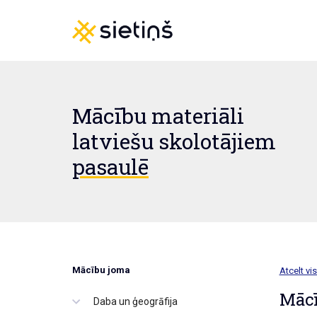
Mācību materiāli
latviešu skolotājiem
pasaulē
Mācību joma
Atcelt vis
Mācī
Daba un ģeogrāfija