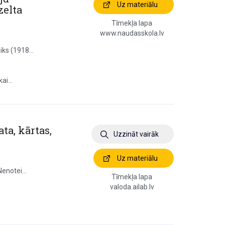
Uz materiālu
zelta
Tīmekļa lapa
www.naudasskola.lv
iks (1918...
ai...
ta, kārtas,
Uzzināt vairāk
Uz materiālu
Nenotei...
Tīmekļa lapa
valoda.ailab.lv