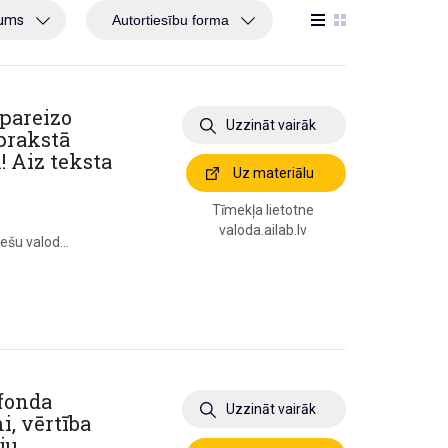
jums
 pareizo
Uzzināt vairāk
aprakstā
! Aiz teksta
Uz materiālu
Tīmekļa lietotne
valoda.ailab.lv
ešu valod...
 fonda
Uzzināt vairāk
i, vērtība
ju