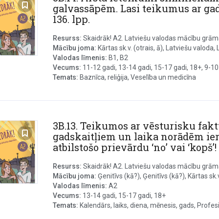
galvassāpēm. Lasi teikumus ar gad
136. lpp.
Resurss:
Skaidrāk! A2. Latviešu valodas mācību grāmat
Mācību joma:
Kārtas sk.v. (otrais, ā), Latviešu valoda, L
Valodas līmenis:
B1, B2
Vecums:
11-12 gadi, 13-14 gadi, 15-17 gadi, 18+, 9-10
Temats:
Baznīca, reliģija, Veselība un medicīna
3B.13. Teikumos ar vēsturisku fak
gadskaitļiem un laika norādēm ier
atbilstošo prievārdu ‘no’ vai ‘kopš’! 
Resurss:
Skaidrāk! A2. Latviešu valodas mācību grāmat
Mācību joma:
Ģenitīvs (kā?), Ģenitīvs (kā?), Kārtas sk.v.
Valodas līmenis:
A2
Vecums:
13-14 gadi, 15-17 gadi, 18+
Temats:
Kalendārs, laiks, diena, mēnesis, gads, Profesij