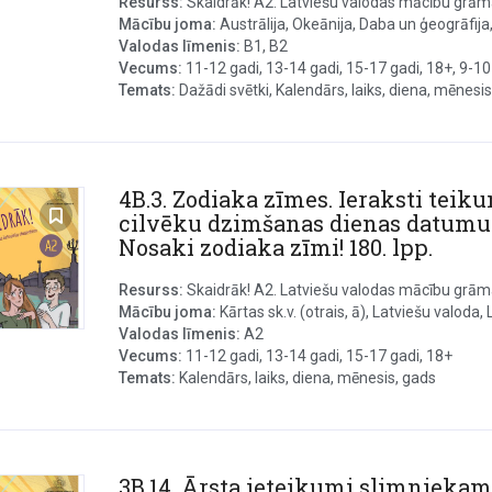
Resurss:
Skaidrāk! A2. Latviešu valodas mācību grāmat
Mācību joma:
Austrālija, Okeānija, Daba un ģeogrāfija,
Valodas līmenis:
B1, B2
Vecums:
11-12 gadi, 13-14 gadi, 15-17 gadi, 18+, 9-10
Temats:
Dažādi svētki, Kalendārs, laiks, diena, mēnesis, 
4B.3. Zodiaka zīmes. Ieraksti tei
cilvēku dzimšanas dienas datumus
Nosaki zodiaka zīmi! 180. lpp.
Resurss:
Skaidrāk! A2. Latviešu valodas mācību grāmat
Mācību joma:
Kārtas sk.v. (otrais, ā), Latviešu valoda, L
Valodas līmenis:
A2
Vecums:
11-12 gadi, 13-14 gadi, 15-17 gadi, 18+
Temats:
Kalendārs, laiks, diena, mēnesis, gads
3B.14. Ārsta ieteikumi slimniekam