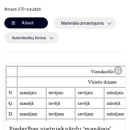
Atrasti 370 rezultāti
Atlasīt
Materiāla izmantojums
Piederības vietniekvārdu ‘manējais’,