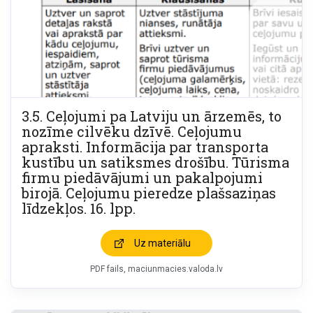
3.5. Ceļojumi pa Latviju un ārzemēs, to
nozīme cilvēku dzīvē. Ceļojumu
apraksti. Informācija par transporta
kustību un satiksmes drošību. Tūrisma
firmu piedāvājumi un pakalpojumi
birojā. Ceļojumu pieredze plašsaziņas
līdzekļos. 16. lpp.
Uz materiālu
PDF fails
maciunmacies.valoda.lv