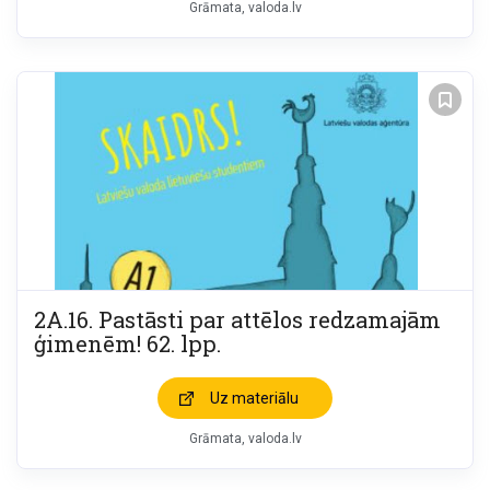
Grāmata
valoda.lv
2A.16. Pastāsti par attēlos redzamajām
ģimenēm! 62. lpp.
Uz materiālu
Grāmata
valoda.lv