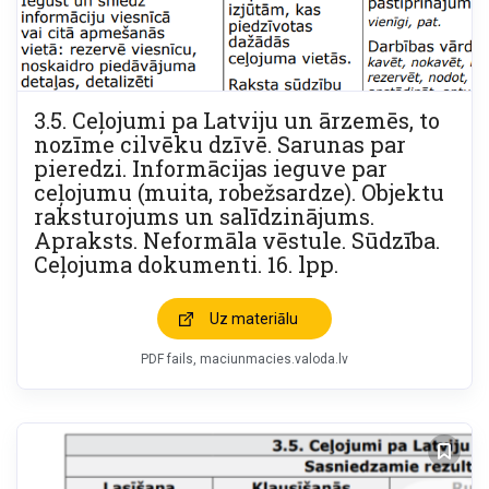
3.5. Ceļojumi pa Latviju un ārzemēs, to
nozīme cilvēku dzīvē. Sarunas par
pieredzi. Informācijas ieguve par
ceļojumu (muita, robežsardze). Objektu
raksturojums un salīdzinājums.
Apraksts. Neformāla vēstule. Sūdzība.
Ceļojuma dokumenti. 16. lpp.
Uz materiālu
PDF fails
maciunmacies.valoda.lv