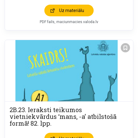
Uz materiālu
PDF fails
maciunmacies.valoda.lv
2B.23. Ieraksti teikumos
vietniekvārdus ‘mans, -a’ atbilstošā
formā! 82. lpp.