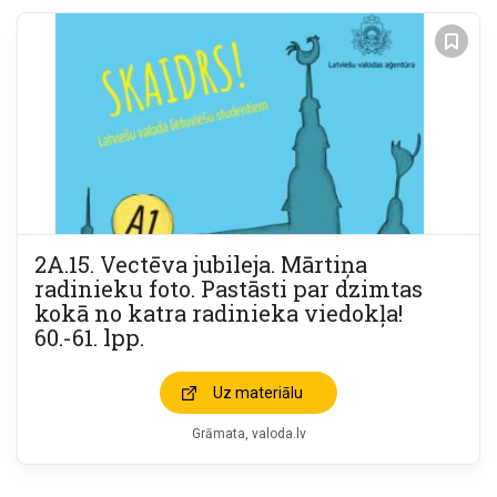
2A.15. Vectēva jubileja. Mārtiņa
radinieku foto. Pastāsti par dzimtas
kokā no katra radinieka viedokļa!
60.-61. lpp.
Uz materiālu
Grāmata
valoda.lv