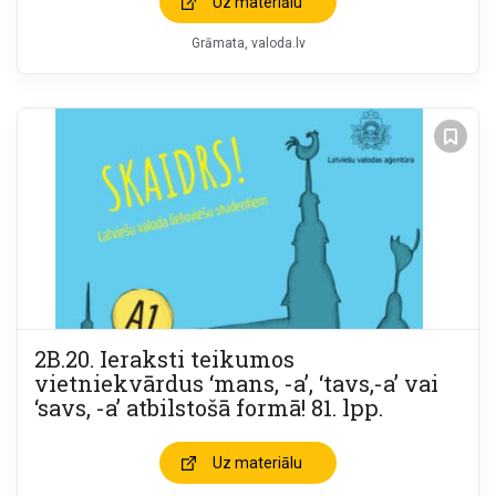
Uz materiālu
Grāmata
valoda.lv
2B.20. Ieraksti teikumos
vietniekvārdus ‘mans, -a’, ‘tavs,-a’ vai
‘savs, -a’ atbilstošā formā! 81. lpp.
Uz materiālu