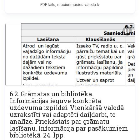
PDF fails
maciunmacies.valoda.lv
6.2. Grāmatas un bibliotēka.
Informācijas ieguve konkrēta
uzdevuma izpildei. Vienkāršā valodā
uzrakstīti vai adaptēti daiļdarbi, to
analīze. Priekšstats par grāmatu
lasīšanu. Informācija par pasākumiem
bibliotēkā. 24. lpp.