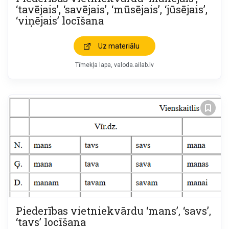
‘tavējais’, ‘savējais’, ‘mūsējais’, ‘jūsējais’,
‘viņējais’ locīšana
Uz materiālu
Tīmekļa lapa
valoda.ailab.lv
Piederības vietniekvārdu ‘mans’, ‘savs’,
‘tavs’ locīšana