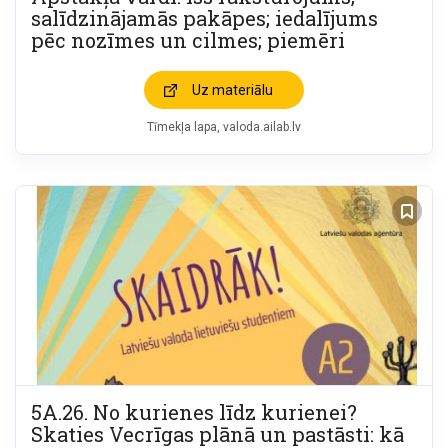
salīdzinājamās pakāpes; iedalījums
pēc nozīmes un cilmes; piemēri
Uz materiālu
Tīmekļa lapa
valoda.ailab.lv
5A.26. No kurienes līdz kurienei?
Skaties Vecrīgas plānā un pastāsti: kā