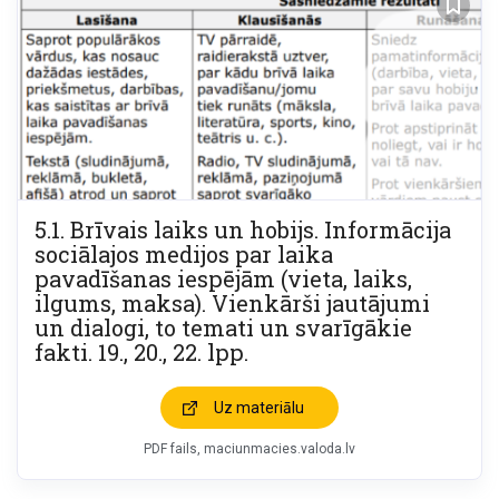
5.1. Brīvais laiks un hobijs. Informācija
sociālajos medijos par laika
pavadīšanas iespējām (vieta, laiks,
ilgums, maksa). Vienkārši jautājumi
un dialogi, to temati un svarīgākie
fakti. 19., 20., 22. lpp.
Uz materiālu
PDF fails
maciunmacies.valoda.lv