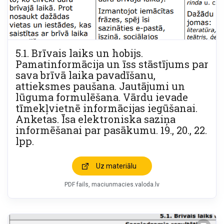
5.1. Brīvais laiks un hobijs.
Pamatinformācija un īss stāstījums par
sava brīvā laika pavadīšanu,
attieksmes paušana. Jautājumi un
lūguma formulēšana. Vārdu ievade
tīmekļvietnē informācijas iegūšanai.
Anketas. Īsa elektroniska saziņa
informēšanai par pasākumu. 19., 20., 22.
lpp.
Uz materiālu
PDF fails
maciunmacies.valoda.lv