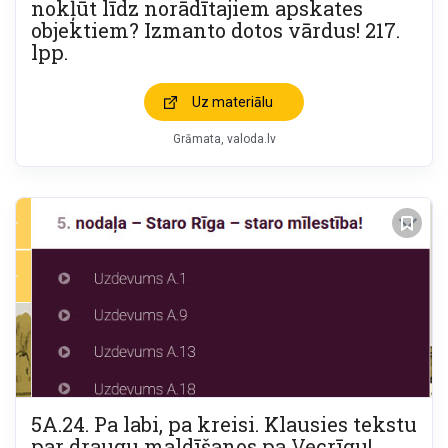
nokļūt līdz norādītajiem apskates
objektiem? Izmanto dotos vārdus! 217.
lpp.
Uz materiālu
Grāmata
valoda.lv
5A.24. Pa labi, pa kreisi. Klausies tekstu
par draugu maldīšanos pa Vecrīgu!