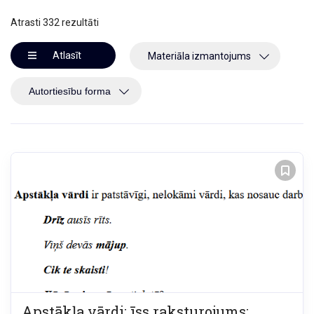
Atrasti 332 rezultāti
Atlasīt
Materiāla izmantojums
Apstākļa vārdi: īss raksturojums;