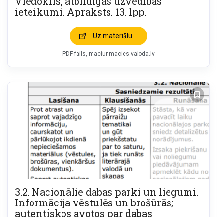
Viedoklis, atbildīgas uzvedības
ieteikumi. Apraksts. 13. lpp.
Uz materiālu
PDF fails
maciunmacies.valoda.lv
3.2. Nacionālie dabas parki un liegumi.
Informācija vēstulēs un brošūrās;
autentiskos avotos par dabas