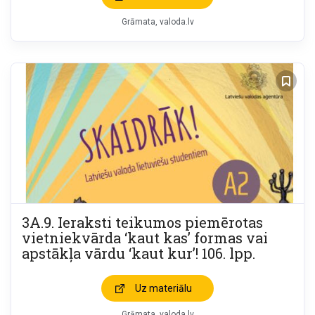
Grāmata
valoda.lv
3A.9. Ieraksti teikumos piemērotas
vietniekvārda ‘kaut kas’ formas vai
apstākļa vārdu ‘kaut kur’! 106. lpp.
Uz materiālu
Grāmata
valoda.lv