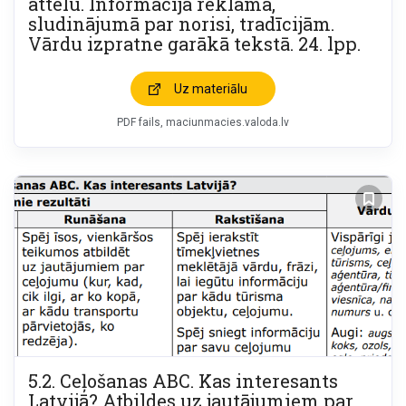
attēlu. Informācija reklāmā,
sludinājumā par norisi, tradīcijām.
Vārdu izpratne garākā tekstā. 24. lpp.
Uz materiālu
PDF fails
maciunmacies.valoda.lv
5.2. Ceļošanas ABC. Kas interesants
Latvijā? Atbildes uz jautājumiem par