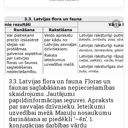
3.3. Latvijas flora un fauna. Floras un
faunas saglabāšanas nepieciešamības
skaidrojums. Jautājumi
papildinformācijas ieguvei. Apraksts
par savvaļas dzīvnieku. Ieteikumi
uzvedībai mežā. Mazuļu nosaukumu
darināšana ar piedēkli ‘–ēn’. 1.
konjugācijas darbības vārdu