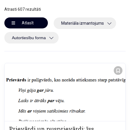
Atrasti 607 rezultāti
Atlasīt
Materiāla izmantojums
Prievārdi un pusprievārdi: īss