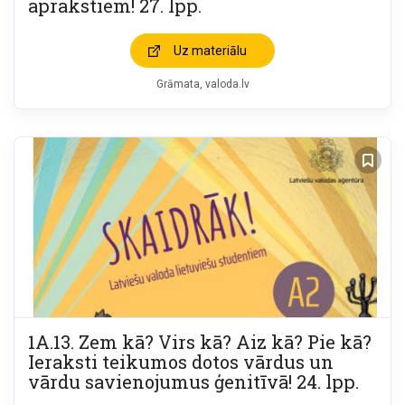
aprakstiem! 27. lpp.
Uz materiālu
Grāmata
valoda.lv
1A.13. Zem kā? Virs kā? Aiz kā? Pie kā?
Ieraksti teikumos dotos vārdus un
vārdu savienojumus ģenitīvā! 24. lpp.