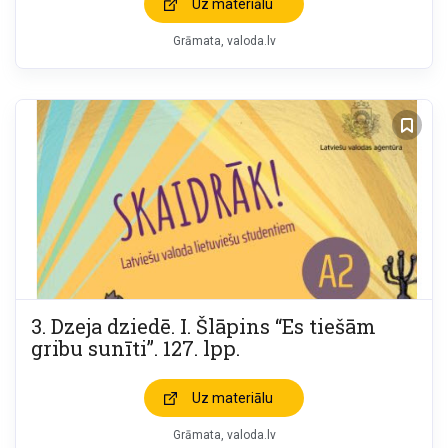
Uz materiālu
Grāmata
valoda.lv
3. Dzeja dziedē. I. Šlāpins “Es tiešām
gribu sunīti”. 127. lpp.
Uz materiālu
Grāmata
valoda.lv