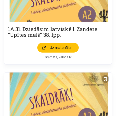
1A.31. Dziedāsim latviski! I. Zandere
“Upītes malā” 38. lpp.
Uz materiālu
Grāmata
valoda.lv