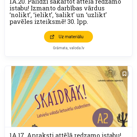
1A.20. Palīdzi sakārtot attēlā redzamo
istabu! Izmanto darbības vārdus
‘nolikt’, ‘ielikt’, ‘salikt’ un ‘uzlikt’
pavēles izteiksmē! 30. lpp.
Uz materiālu
Grāmata
valoda.lv
1A.17. Apraksti attēlā redzamo istabu!