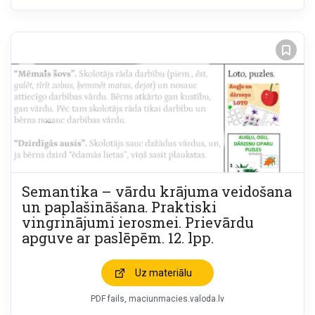
Semantika – vārdu krājuma veidošana
un paplašināšana. Praktiski
vingrinājumi ierosmei. Prievārdu
apguve ar paslēpēm. 12. lpp.
Uz materiālu
PDF fails
maciunmacies.valoda.lv