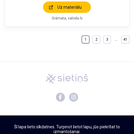
Uz materiālu
Grāmata
valoda.lv
…
1
2
3
41
Mācību materiāli
Šī lapa lieto sīkdatnes. Turpinot lietot lapu, jūs piekrītat to
Par Sietiņu
izmantošanai.