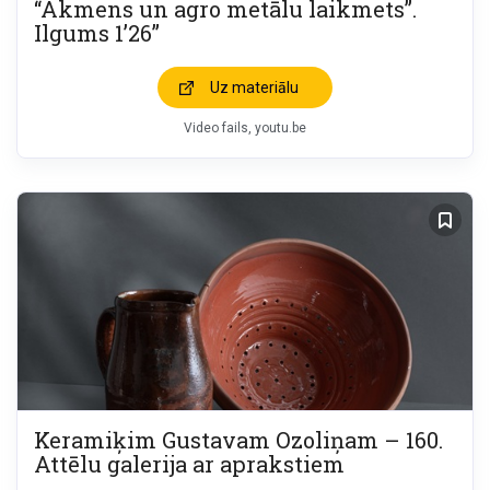
“Akmens un agro metālu laikmets”.
Ilgums 1’26”
Uz materiālu
Video fails
youtu.be
Keramiķim Gustavam Ozoliņam – 160.
Attēlu galerija ar aprakstiem