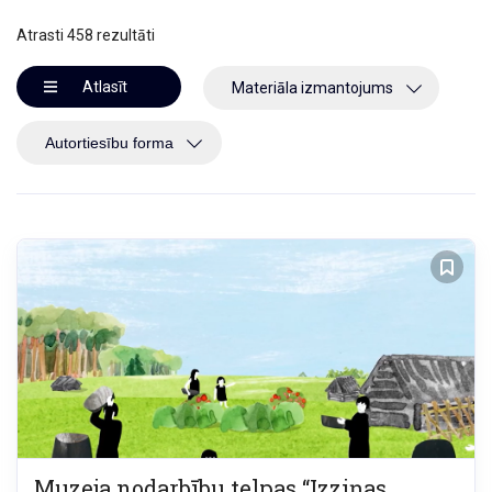
Atrasti 458 rezultāti
Atlasīt
Materiāla izmantojums
Muzeja nodarbību telpas “Izziņas