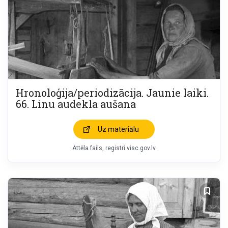
Hronoloģija/periodizācija. Jaunie laiki.
66. Linu audekla aušana
Uz materiālu
Attēla fails
registri.visc.gov.lv