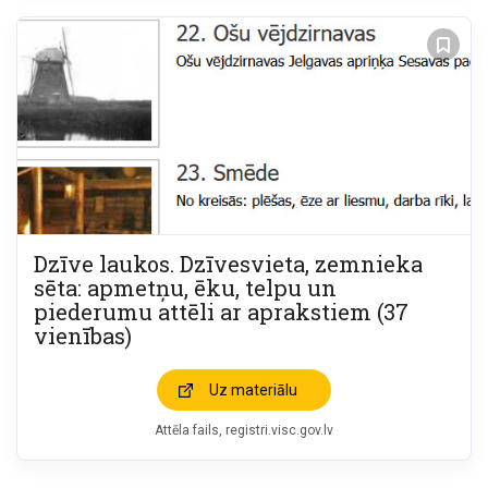
Dzīve laukos. Dzīvesvieta, zemnieka
sēta: apmetņu, ēku, telpu un
piederumu attēli ar aprakstiem (37
vienības)
Uz materiālu
Attēla fails
registri.visc.gov.lv