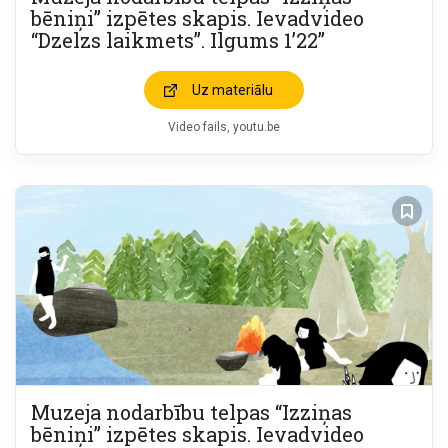
bēniņi” izpētes skapis. Ievadvideo
“Dzelzs laikmets”. Ilgums 1’22”
Uz materiālu
Video fails
youtu.be
Muzeja nodarbību telpas “Izziņas
bēniņi” izpētes skapis. Ievadvideo