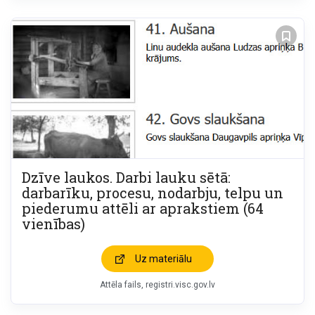
Dzīve laukos. Darbi lauku sētā:
darbarīku, procesu, nodarbju, telpu un
piederumu attēli ar aprakstiem (64
vienības)
Uz materiālu
Attēla fails
registri.visc.gov.lv