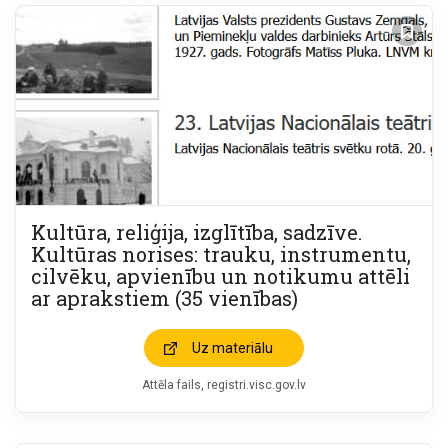
Kultūra, reliģija, izglītība, sadzīve.
Kultūras norises: trauku, instrumentu,
cilvēku, apvienību un notikumu attēli
ar aprakstiem (35 vienības)
Uz materiālu
Attēla fails
registri.visc.gov.lv