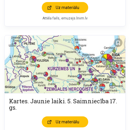
Uz materiālu
Attēla fails
emuzejs.lnvm.lv
Kartes. Jaunie laiki. 5. Saimniecība 17.
gs.
Uz materiālu