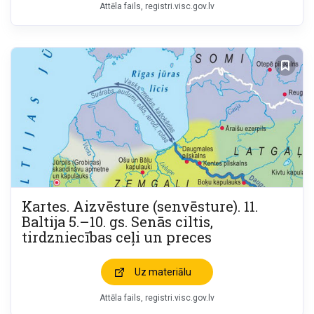
Attēla fails
registri.visc.gov.lv
Kartes. Aizvēsture (senvēsture). 11.
Baltija 5.–10. gs. Senās ciltis,
tirdzniecības ceļi un preces
Uz materiālu
Attēla fails
registri.visc.gov.lv