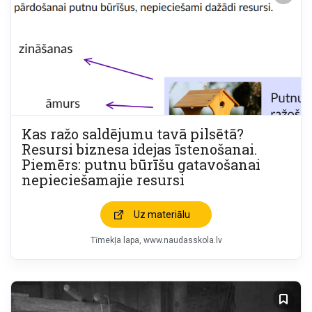
Kas ražo saldējumu tavā pilsētā?
Resursi biznesa idejas īstenošanai.
Piemērs: putnu būrīšu gatavošanai
nepieciešamajie resursi
Uz materiālu
Tīmekļa lapa
www.naudasskola.lv