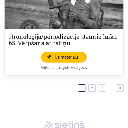
Hronoloģija/periodizācija. Jaunie laiki.
65. Vērpšana ar ratiņu
Uz materiālu
Attēla fails
registri.visc.gov.lv
…
1
2
3
31