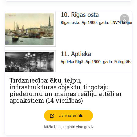
Tirdzniecība: ēku, telpu,
infrastruktūras objektu, tirgotāju
piederumu un maiņas reāliju attēli ar
aprakstiem (14 vienības)
Uz materiālu
Attēla fails
registri.visc.gov.lv