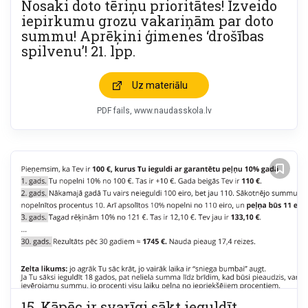
Nosaki doto tēriņu prioritātes! Izveido
iepirkumu grozu vakariņām par doto
summu! Aprēķini ģimenes ‘drošības
spilvenu’! 21. lpp.
Uz materiālu
PDF fails
www.naudasskola.lv
15. Kāpēc ir svarīgi sākt ieguldīt