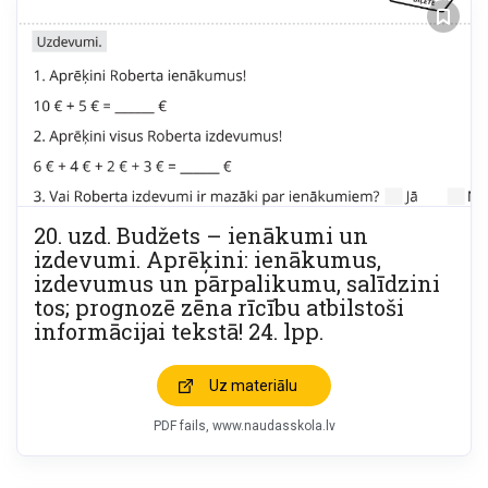
20. uzd. Budžets – ienākumi un
izdevumi. Aprēķini: ienākumus,
izdevumus un pārpalikumu, salīdzini
tos; prognozē zēna rīcību atbilstoši
informācijai tekstā! 24. lpp.
Uz materiālu
PDF fails
www.naudasskola.lv