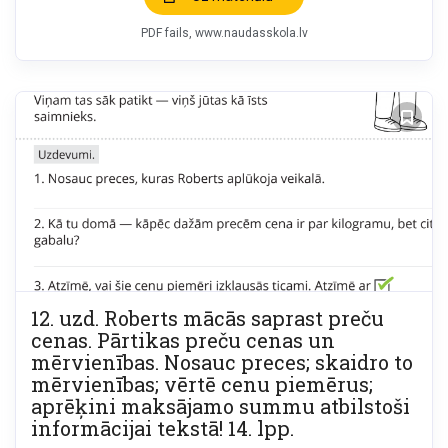
PDF fails
www.naudasskola.lv
12. uzd. Roberts mācās saprast preču
cenas. Pārtikas preču cenas un
mērvienības. Nosauc preces; skaidro to
mērvienības; vērtē cenu piemērus;
aprēķini maksājamo summu atbilstoši
informācijai tekstā! 14. lpp.