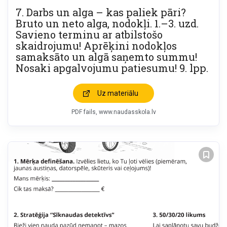
7. Darbs un alga – kas paliek pāri?
Bruto un neto alga, nodokļi. 1.–3. uzd.
Savieno terminu ar atbilstošo
skaidrojumu! Aprēķini nodokļos
samaksāto un algā saņemto summu!
Nosaki apgalvojumu patiesumu! 9. lpp.
Uz materiālu
PDF fails
www.naudasskola.lv