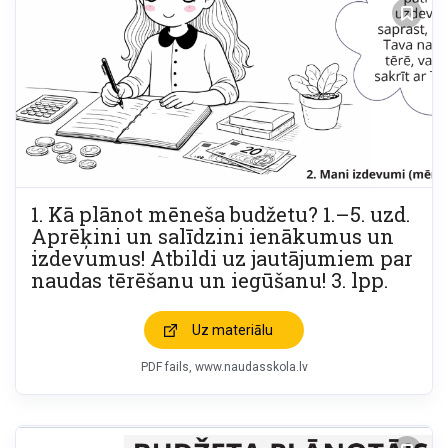
1. Kā plānot mēneša budžetu? 1.–5. uzd.
Aprēķini un salīdzini ienākumus un
izdevumus! Atbildi uz jautājumiem par
naudas tērēšanu un iegūšanu! 3. lpp.
Uz materiālu
PDF fails
www.naudasskola.lv