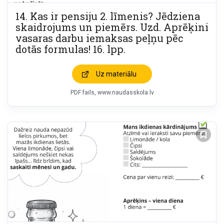
14. Kas ir pensiju 2. līmenis? Jēdziena
skaidrojums un piemērs. Uzd. Aprēķini
vasaras darbu iemaksas peļņu pēc
dotās formulas! 16. lpp.
Uz materiālu
PDF fails
www.naudasskola.lv