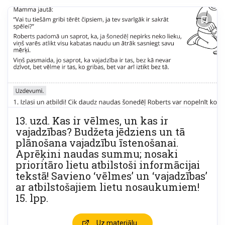
13. uzd. Kas ir vēlmes, un kas ir
vajadzības? Budžeta jēdziens un tā
plānošana vajadzību īstenošanai.
Aprēķini naudas summu; nosaki
prioritāro lietu atbilstoši informācijai
tekstā! Savieno ‘vēlmes’ un ‘vajadzības’
ar atbilstošajiem lietu nosaukumiem!
15. lpp.
Uz materiālu