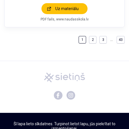
Uz materiālu
PDF fails
www.naudasskola.lv
…
1
2
3
43
Mācību materiāli
Šī lapa lieto sīkdatnes. Turpinot lietot lapu, jūs piekrītat to
Par Sietiņu
izmantošanai.