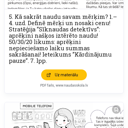
5. Kā sakrāt naudu savam mērķim? 1.–
4. uzd. Definē mērķi un nosaki cenu!
Stratēģija ”Sīknaudas detektīvs”:
aprēķini našķos iztērēto naudu!
50/30/20 likums: aprēķini
nepieciešamo laiku summas
sakrāšanai! Ieteikums ”Kārdinājumu
pauze”. 7. lpp.
Uz materiālu
PDF fails
www.naudasskola.lv