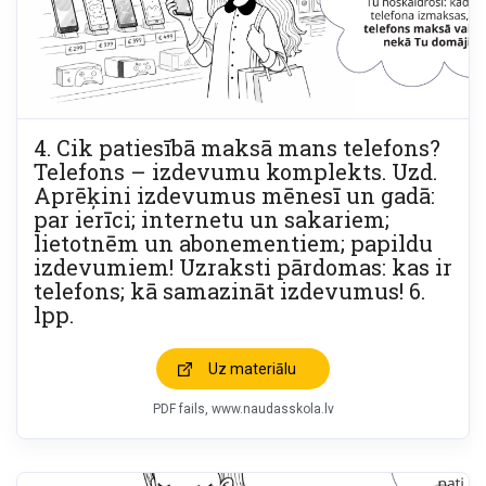
4. Cik patiesībā maksā mans telefons?
Telefons – izdevumu komplekts. Uzd.
Aprēķini izdevumus mēnesī un gadā:
par ierīci; internetu un sakariem;
lietotnēm un abonementiem; papildu
izdevumiem! Uzraksti pārdomas: kas ir
telefons; kā samazināt izdevumus! 6.
lpp.
Uz materiālu
PDF fails
www.naudasskola.lv