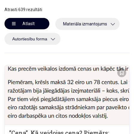
Atrasti 639 rezultāti
Atlasīt
Materiāla izmantojums
”Cena”. Kā veidojas cena? Piemērs: