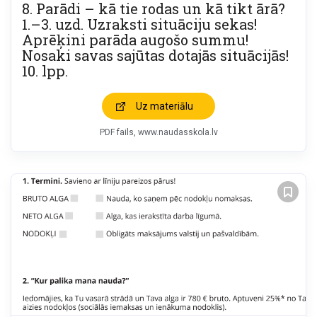
8. Parādi – kā tie rodas un kā tikt ārā?
1.–3. uzd. Uzraksti situāciju sekas!
Aprēķini parāda augošo summu!
Nosaki savas sajūtas dotajās situācijās!
10. lpp.
Uz materiālu
PDF fails
www.naudasskola.lv