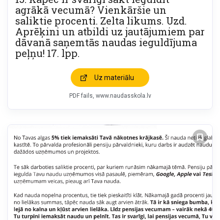
agrākā vecumā? Vienkāršie un
saliktie procenti. Zelta likums. Uzd.
Aprēķini un atbildi uz jautājumiem par
dāvanā saņemtās naudas ieguldījuma
peļņu! 17. lpp.
Uz materiālu
PDF fails
www.naudasskola.lv