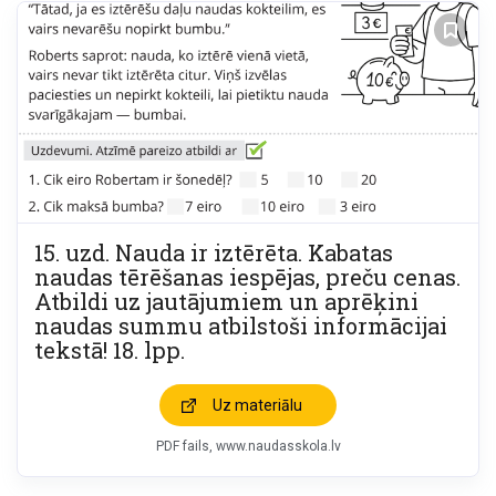
15. uzd. Nauda ir iztērēta. Kabatas
naudas tērēšanas iespējas, preču cenas.
Atbildi uz jautājumiem un aprēķini
naudas summu atbilstoši informācijai
tekstā! 18. lpp.
Uz materiālu
PDF fails
www.naudasskola.lv