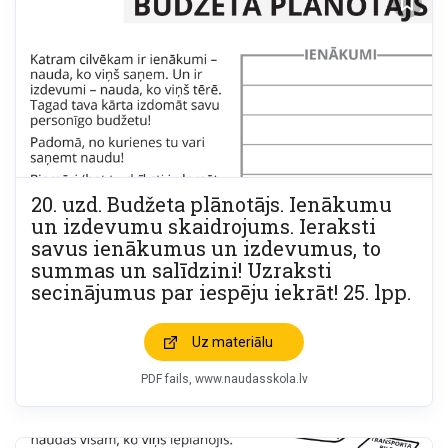
20. uzd. Budžeta plānotājs. Ienākumu
un izdevumu skaidrojums. Ieraksti
savus ienākumus un izdevumus, to
summas un salīdzini! Uzraksti
secinājumus par iespēju iekrāt! 25. lpp.
Uz materiālu
PDF fails
www.naudasskola.lv