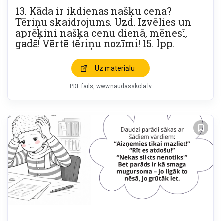
13. Kāda ir ikdienas našķu cena?
Tēriņu skaidrojums. Uzd. Izvēlies un
aprēķini našķa cenu dienā, mēnesī,
gadā! Vērtē tēriņu nozīmi! 15. lpp.
Uz materiālu
PDF fails
www.naudasskola.lv