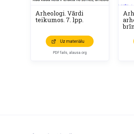
Arheologi. Vārdi
Arh
teikumos. 7. lpp.
arh
brī
Uz materiālu
PDF fails, alausa.org