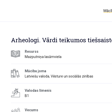
Mācīb
Arheologi. Vārdi teikumos tiešsaist
Resurss
Mazputniņa lasāmviela
Mācību joma
Latviešu valoda
,
Vēsture un sociālās zinības
Valodas līmenis
B1
Vecums