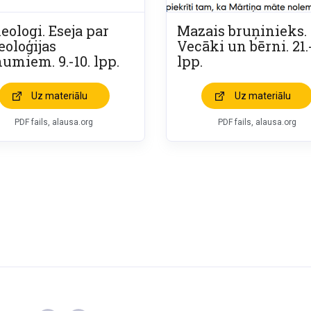
eologi. Eseja par
Mazais bruņinieks.
eoloģijas
Vecāki un bērni. 21.
numiem. 9.-10. lpp.
lpp.
Uz materiālu
Uz materiālu
PDF fails, alausa.org
PDF fails, alausa.org