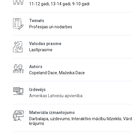
11-12 gadi
,
13-14 gadi
,
9-10 gadi
Temats
Profesijas un nodarbes
Valodas prasme
Lasītprasme
Autors
Copeland Dace
,
Mažeika Dace
Izdevējs
Amerikas Latviešu apvienība
Materiāla izmantojums
Darbalapa, uzdevums
,
Interaktīvs mācību līdzeklis
,
Vār
krājums