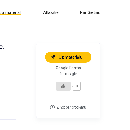
u materiāli
Atlasītie
Par Sietiņu
ē.
Uz materiālu
Google Forms
forms.gle
0
Ziņot par problēmu