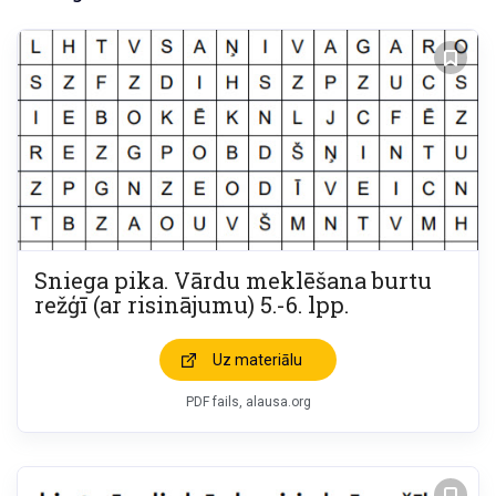
Sniega pika. Vārdu meklēšana burtu
režģī (ar risinājumu) 5.-6. lpp.
Uz materiālu
PDF fails, alausa.org