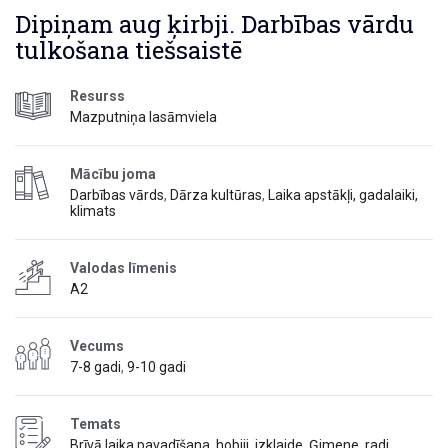
Dipiņam aug ķirbji. Darbības vārdu
tulkošana tiešsaistē
Resurss
Mazputniņa lasāmviela
Mācību joma
Darbības vārds
,
Dārza kultūras
,
Laika apstākļi, gadalaiki,
klimats
Valodas līmenis
A2
Vecums
7-8 gadi
,
9-10 gadi
Temats
Brīvā laika pavadīšana, hobiji, izklaide
,
Ģimene, radi,