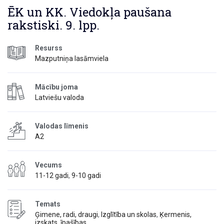
ĒK un KK. Viedokļa paušana
rakstiski. 9. lpp.
Resurss
Mazputniņa lasāmviela
Mācību joma
Latviešu valoda
Valodas līmenis
A2
Vecums
11-12 gadi
,
9-10 gadi
Temats
Ģimene, radi, draugi
,
Izglītība un skolas
,
Ķermenis,
izskats, īpašības