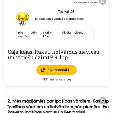
Cāļa kājas. Raksti lietvārdus sieviešu
un vīriešu dzimtē! 9. lpp.
Uz materiālu
PDF fails, alausa.org