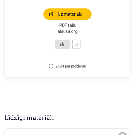
Uz materiālu
PDF fails
alausa.org
0
Ziņot par problēmu
Līdzīgi materiāli