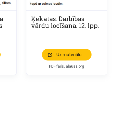
a
Ķekatas. Darbības
s
vārdu locīšana. 12. lpp.
Uz materiālu
PDF fails, alausa.org