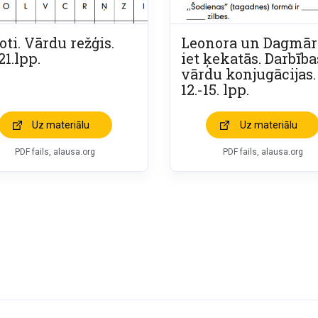
oti. Vārdu režģis.
Leonora un Dagmār
21.lpp.
iet ķekatās. Darbība
vārdu konjugācijas.
12.-15. lpp.
Uz materiālu
Uz materiālu
PDF fails, alausa.org
PDF fails, alausa.org