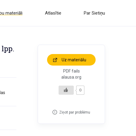
u materiāli
Atlasītie
Par Sietiņu
 lpp.
Uz materiālu
PDF fails
alausa.org
0
das
Ziņot par problēmu