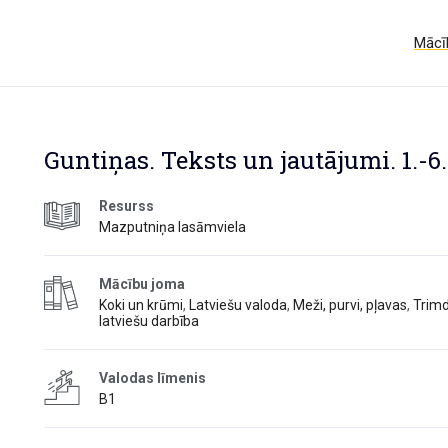
Mācīb
Guntiņas. Teksts un jautājumi. 1.-6.
Resurss
Mazputniņa lasāmviela
Mācību joma
Koki un krūmi
,
Latviešu valoda
,
Meži, purvi, pļavas
,
Trim
latviešu darbība
Valodas līmenis
B1