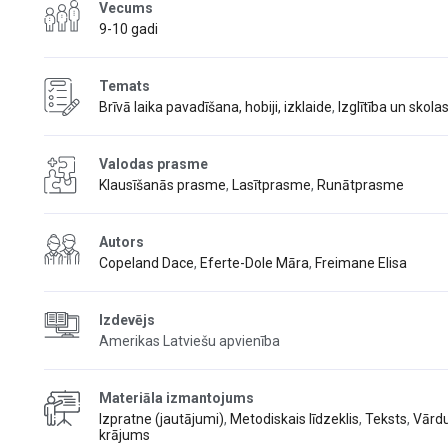
Vecums
9-10 gadi
Temats
Brīvā laika pavadīšana, hobiji, izklaide
,
Izglītība un skola
Valodas prasme
Klausīšanās prasme
,
Lasītprasme
,
Runātprasme
Autors
Copeland Dace
,
Eferte-Dole Māra
,
Freimane Elisa
Izdevējs
Amerikas Latviešu apvienība
Materiāla izmantojums
Izpratne (jautājumi)
,
Metodiskais līdzeklis
,
Teksts
,
Vārd
krājums