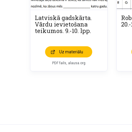
Latviskā gadskārta.
Rob
Vārdu ievietošana
20.-
teikumos. 9.-10. lpp.
Uz materiālu
PDF fails, alausa.org