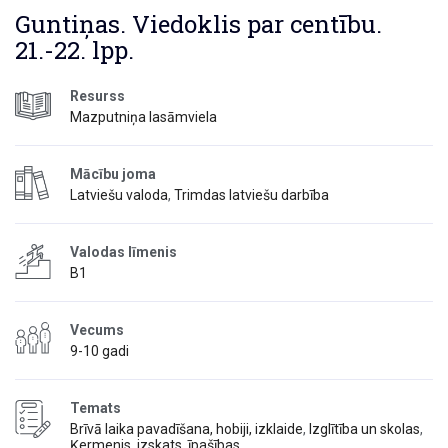
Guntiņas. Viedoklis par centību.
21.-22. lpp.
Resurss
Mazputniņa lasāmviela
Mācību joma
Latviešu valoda
,
Trimdas latviešu darbība
Valodas līmenis
B1
Vecums
9-10 gadi
Temats
Brīvā laika pavadīšana, hobiji, izklaide
,
Izglītība un skolas
,
Ķermenis, izskats, īpašības