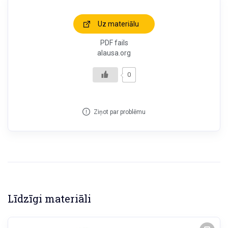
Uz materiālu
PDF fails
alausa.org
0
Ziņot par problēmu
Līdzīgi materiāli