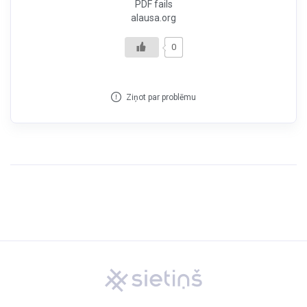
PDF fails
alausa.org
0
Ziņot par problēmu