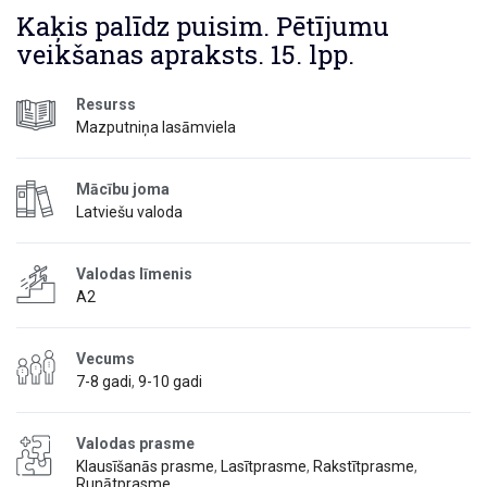
Kaķis palīdz puisim. Pētījumu
veikšanas apraksts. 15. lpp.
Resurss
Mazputniņa lasāmviela
Mācību joma
Latviešu valoda
Valodas līmenis
A2
Vecums
7-8 gadi
,
9-10 gadi
Valodas prasme
Klausīšanās prasme
,
Lasītprasme
,
Rakstītprasme
,
Runātprasme