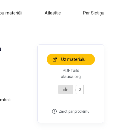
u materiāli
Atlasītie
Par Sietiņu
a
Uz materiālu
PDF fails
alausa.org
0
imboli
Ziņot par problēmu