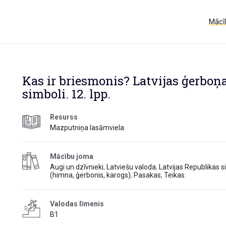
Mācīb
Kas ir briesmonis? Latvijas ģerboņ
simboli. 12. lpp.
Resurss
Mazputniņa lasāmviela
Mācību joma
Augi un dzīvnieki
,
Latviešu valoda
,
Latvijas Republikas s
(himna, ģerbonis, karogs)
,
Pasakas
,
Teikas
Valodas līmenis
B1