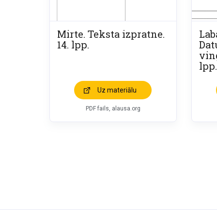
Mirte. Teksta izpratne.
Laba
14. lpp.
Dat
vin
lpp.
Uz materiālu
PDF fails, alausa.org