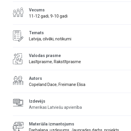
Vecums
11-12 gadi
,
9-10 gadi
Temats
Latvija, cilvēki, notikumi
Valodas prasme
Lasītprasme
,
Rakstītprasme
Autors
Copeland Dace
,
Freimane Elisa
Izdevējs
Amerikas Latviešu apvienība
Materiāla izmantojums
Darbalapa, uzdevums
,
Jaunrades darbs, projekts