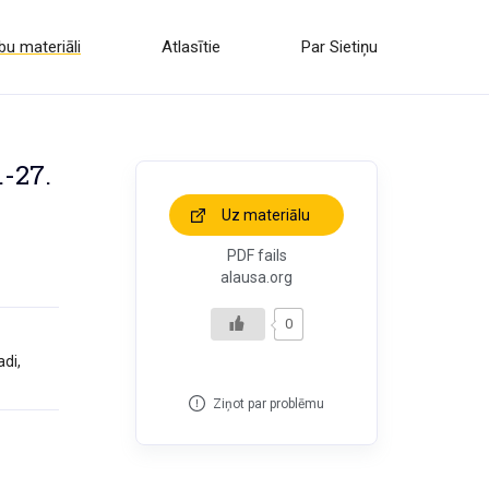
u materiāli
Atlasītie
Par Sietiņu
.-27.
Uz materiālu
PDF fails
alausa.org
0
di,
Ziņot par problēmu