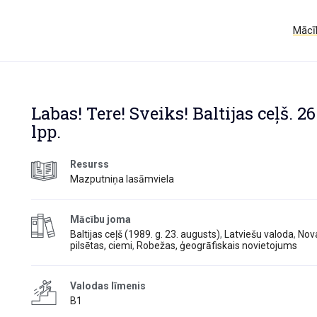
Mācīb
Labas! Tere! Sveiks! Baltijas ceļš. 26
lpp.
Resurss
Mazputniņa lasāmviela
Mācību joma
Baltijas ceļš (1989. g. 23. augusts)
,
Latviešu valoda
,
Nova
pilsētas, ciemi
,
Robežas, ģeogrāfiskais novietojums
Valodas līmenis
B1