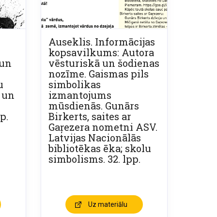
Auseklis. Informācijas
kopsavilkums: Autora
 un
vēsturiskā un šodienas
nozīme. Gaismas pils
u
simbolikas
 un
izmantojums
mūsdienās. Gunārs
p.
Birkerts, saites ar
Gaŗezera nometni ASV.
Latvijas Nacionālās
bibliotēkas ēka; skolu
simbolisms. 32. lpp.
Uz materiālu