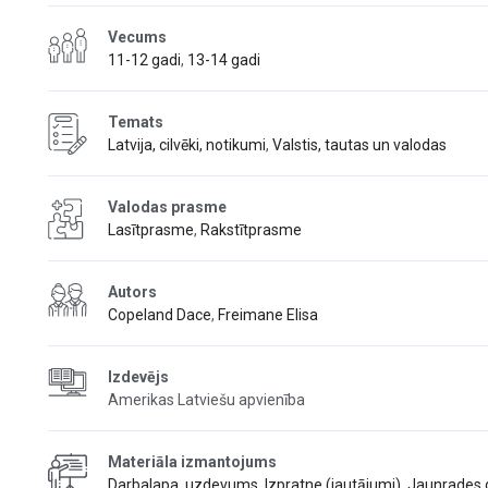
Vecums
11-12 gadi
,
13-14 gadi
Temats
Latvija, cilvēki, notikumi
,
Valstis, tautas un valodas
Valodas prasme
Lasītprasme
,
Rakstītprasme
Autors
Copeland Dace
,
Freimane Elisa
Izdevējs
Amerikas Latviešu apvienība
Materiāla izmantojums
Darbalapa, uzdevums
,
Izpratne (jautājumi)
,
Jaunrades 