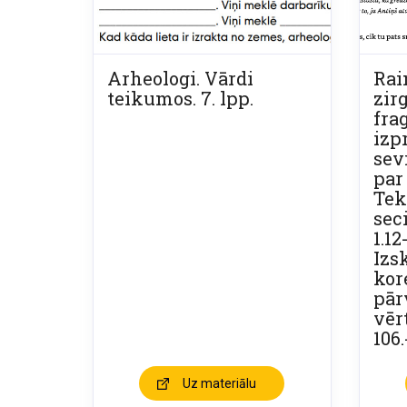
Arheologi. Vārdi
Rai
teikumos. 7. lpp.
zir
fra
izp
sev
par
Tek
seci
1.1
Izs
kor
pār
vēr
106.
Uz materiālu