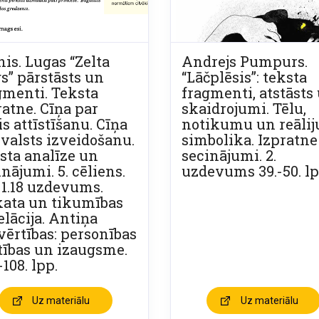
nis. Lugas “Zelta
Andrejs Pumpurs.
gs” pārstāsts un
“Lāčplēsis”: teksta
gmenti. Teksta
fragmenti, atstāsts
ratne. Cīņa par
skaidrojumi. Tēlu,
is attīstīšanu. Cīņa
notikumu un reālij
 valsts izveidošanu.
simbolika. Izpratne
sta analīze un
secinājumi. 2.
nājumi. 5. cēliens.
uzdevums 39.-50. lp
2-1.18 uzdevums.
kata un tikumības
elācija. Antiņa
vērtības: personības
tības un izaugsme.
-108. lpp.
Uz materiālu
Uz materiālu