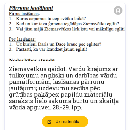
Ziemsvētkus gaidot. Vārdu krājums ar
tulkojumu angliski un darbības vārdu
pamatformām; lasīšanas pārrunu
jautājumi; uzdevumu secība pēc
grūtības pakāpes; papildu materiālu
saraksts lielo sākuma burtu un skaitļa
vārda apguvei. 28.-29. lpp.
Uz materiālu