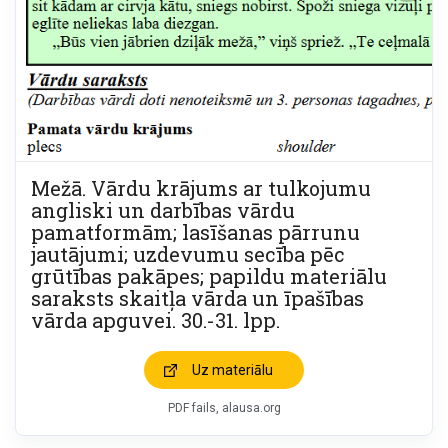
Mežā. Vārdu krājums ar tulkojumu
angliski un darbības vārdu
pamatformām; lasīšanas pārrunu
jautājumi; uzdevumu secība pēc
grūtības pakāpes; papildu materiālu
saraksts skaitļa vārda un īpašības
vārda apguvei. 30.-31. lpp.
Uz materiālu
PDF fails, alausa.org