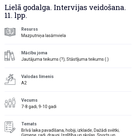
Lielā godalga. Intervijas veidošana.
11. lpp.
Resurss
Mazputniņa lasāmviela
Mācību joma
Jautājuma teikums (?)
,
Stāstījuma teikums (.)
Valodas līmenis
A2
Vecums
7-8 gadi
,
9-10 gadi
Temats
Brīvā laika pavadīšana, hobiji, izklaide
,
Dažādi svētki
,
Ģimene, radi, draugi
,
Izglītība un skolas
,
Sports un