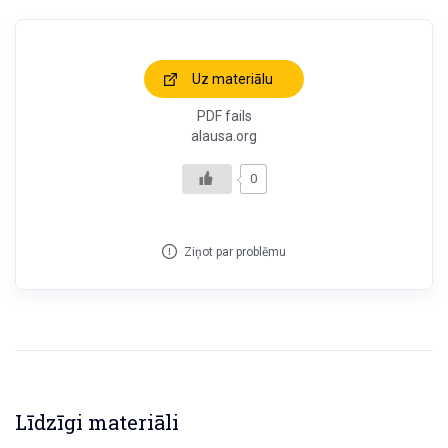
Uz materiālu
PDF fails
alausa.org
0
Ziņot par problēmu
Līdzīgi materiāli