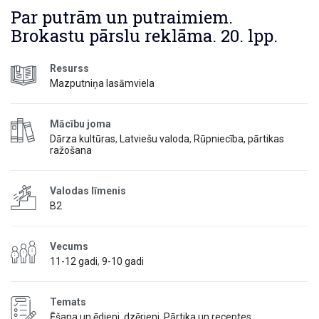
Par putrām un putraimiem.
Brokastu pārslu reklāma. 20. lpp.
Resurss
Mazputniņa lasāmviela
Mācību joma
Dārza kultūras
,
Latviešu valoda
,
Rūpniecība, pārtikas
ražošana
Valodas līmenis
B2
Vecums
11-12 gadi
,
9-10 gadi
Temats
Ēšana un ēdieni, dzērieni
,
Pārtika un receptes