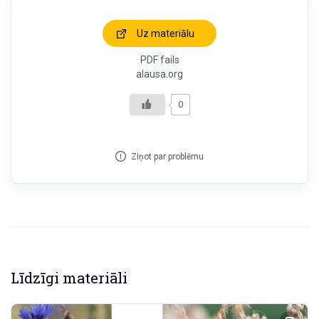
Uz materiālu
PDF fails
alausa.org
0
Ziņot par problēmu
Līdzīgi materiāli