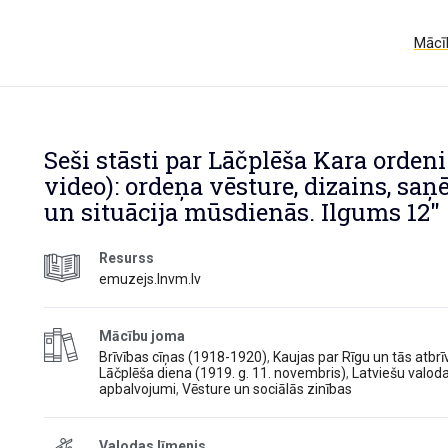
Mācīb
Seši stāsti par Lāčplēša Kara ordeni
video): ordeņa vēsture, dizains, saņ
un situācija mūsdienās. Ilgums 12″
Resurss
emuzejs.lnvm.lv
Mācību joma
Brīvības cīņas (1918-1920)
,
Kaujas par Rīgu un tās atbr
Lāčplēša diena (1919. g. 11. novembris)
,
Latviešu valod
apbalvojumi
,
Vēsture un sociālās zinības
Valodas līmenis