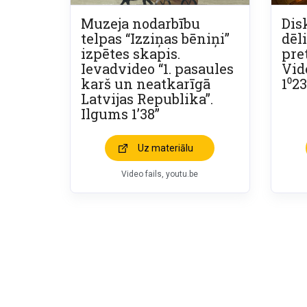
Muzeja nodarbību
Dis
telpas “Izziņas bēniņi”
dēl
izpētes skapis.
pre
Ievadvideo “1. pasaules
Vid
karš un neatkarīgā
1⁰23
Latvijas Republika”.
Ilgums 1’38”
Uz materiālu
Video fails, youtu.be