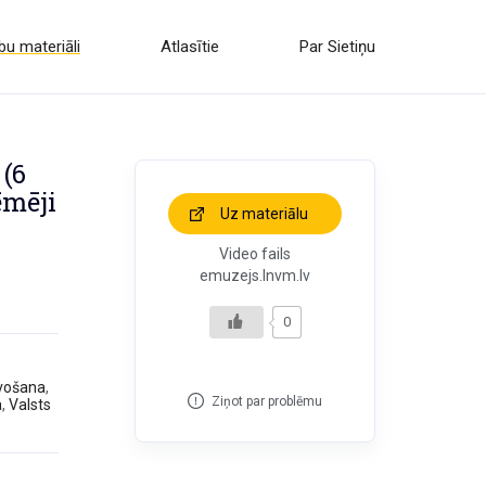
u materiāli
Atlasītie
Par Sietiņu
 (6
ēmēji
Uz materiālu
Video fails
emuzejs.lnvm.lv
0
īvošana
,
Ziņot par problēmu
a
,
Valsts