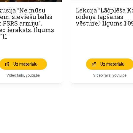
kusija “Ne mūsu
Lekcija “Lāčplēša K
iem: sieviešu balss
ordeņa tapšanas
t PSRS armiju”.
vēsture.” Ilgums 1’0
eo ieraksts. Ilgums
″11′
Uz materiālu
Uz materiālu
Video fails, youtu.be
Video fails, youtu.be