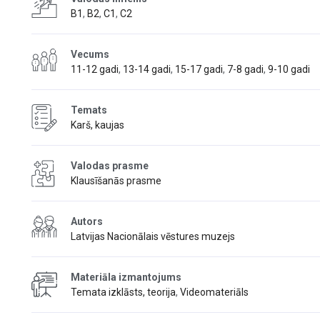
B1
,
B2
,
C1
,
C2
Vecums
11-12 gadi
,
13-14 gadi
,
15-17 gadi
,
7-8 gadi
,
9-10 gadi
Temats
Karš, kaujas
Valodas prasme
Klausīšanās prasme
Autors
Latvijas Nacionālais vēstures muzejs
Materiāla izmantojums
Temata izklāsts, teorija
,
Videomateriāls