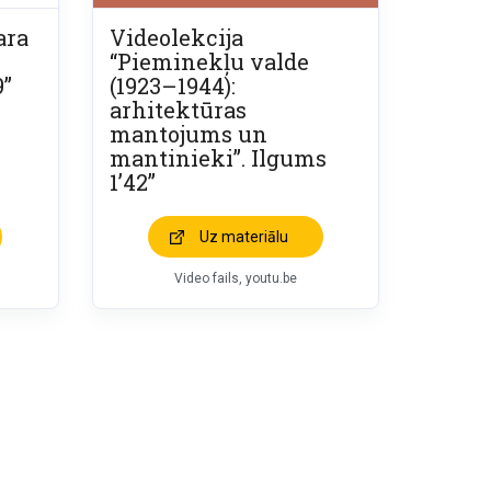
ara
Videolekcija
“Pieminekļu valde
9”
(1923–1944):
arhitektūras
mantojums un
mantinieki”. Ilgums
1’42”
Uz materiālu
Video fails, youtu.be