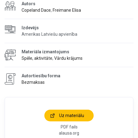
Autors
Copeland Dace
,
Freimane Elisa
Izdevējs
Amerikas Latviešu apvienība
Materiāla izmantojums
Spēle, aktivitāte
,
Vārdu krājums
Autortiesību forma
Bezmaksas
Uz materiālu
PDF fails
alausa.org