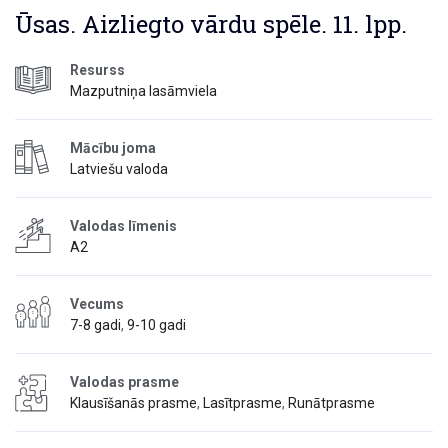
Ūsas. Aizliegto vārdu spēle. 11. lpp.
Resurss
Mazputniņa lasāmviela
Mācību joma
Latviešu valoda
Valodas līmenis
A2
Vecums
7-8 gadi
,
9-10 gadi
Valodas prasme
Klausīšanās prasme
,
Lasītprasme
,
Runātprasme