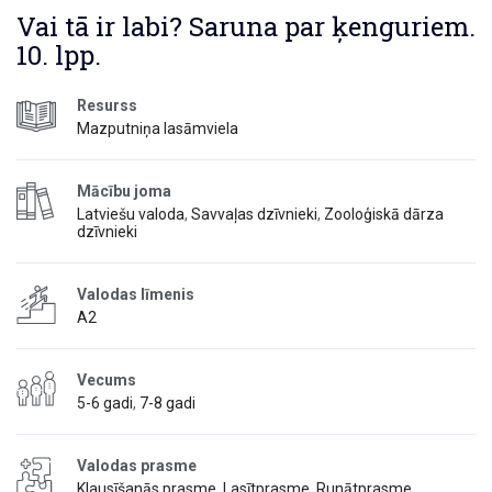
Vai tā ir labi? Saruna par ķenguriem.
10. lpp.
Resurss
Mazputniņa lasāmviela
Mācību joma
Latviešu valoda
,
Savvaļas dzīvnieki
,
Zooloģiskā dārza
dzīvnieki
Valodas līmenis
A2
Vecums
5-6 gadi
,
7-8 gadi
Valodas prasme
Klausīšanās prasme
,
Lasītprasme
,
Runātprasme