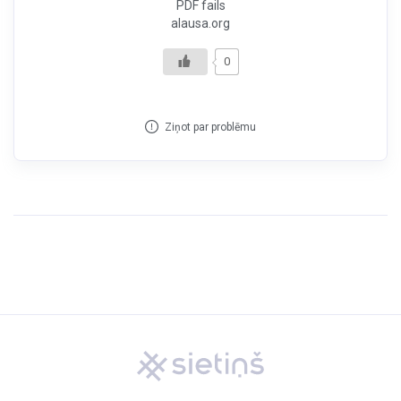
PDF fails
alausa.org
0
Ziņot par problēmu