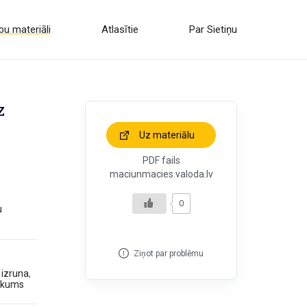
u materiāli
Atlasītie
Par Sietiņu
z
Uz materiālu
PDF fails
maciunmacies.valoda.lv
0
u
Ziņot par problēmu
 izruna
,
eikums