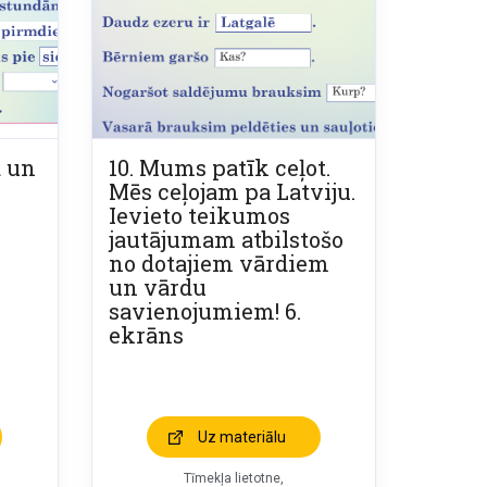
ā un
10. Mums patīk ceļot.
Mēs ceļojam pa Latviju.
Ievieto teikumos
jautājumam atbilstošo
no dotajiem vārdiem
un vārdu
savienojumiem! 6.
ekrāns
Uz materiālu
Tīmekļa lietotne,