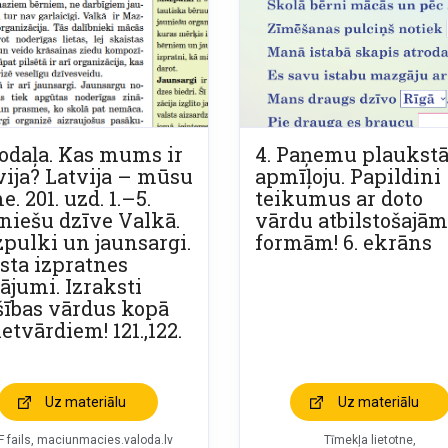
nodaļa. Kas mums ir
4. Paņemu plaukst
vija? Latvija – mūsu
apmīļoju. Papildini
. 201. uzd. 1.–5.
teikumus ar doto
niešu dzīve Valkā.
vārdu atbilstošajām
pulki un jaunsargi.
formām! 6. ekrāns
sta izpratnes
tājumi. Izraksti
šības vārdus kopā
ietvārdiem! 121.,122.
Uz materiālu
Uz materiālu
F fails, maciunmacies.valoda.lv
Tīmekļa lietotne,