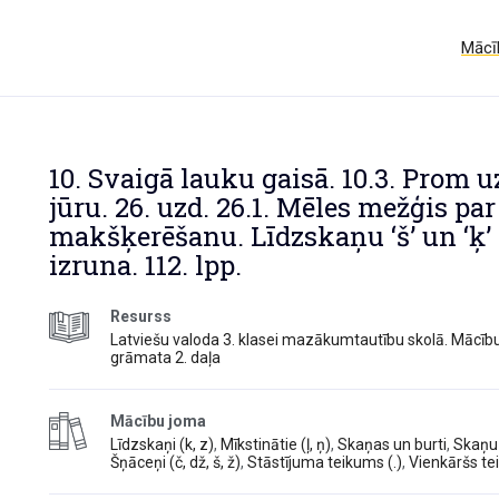
Mācīb
10. Svaigā lauku gaisā. 10.3. Prom u
jūru. 26. uzd. 26.1. Mēles mežģis par
makšķerēšanu. Līdzskaņu ‘š’ un ‘ķ’
izruna. 112. lpp.
Resurss
Latviešu valoda 3. klasei mazākumtautību skolā. Mācīb
grāmata 2. daļa
Mācību joma
Līdzskaņi (k, z)
,
Mīkstinātie (ļ, ņ)
,
Skaņas un burti
,
Skaņu
Šņāceņi (č, dž, š, ž)
,
Stāstījuma teikums (.)
,
Vienkāršs t