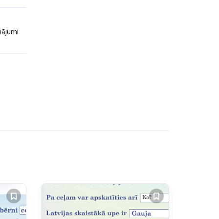
inājumi