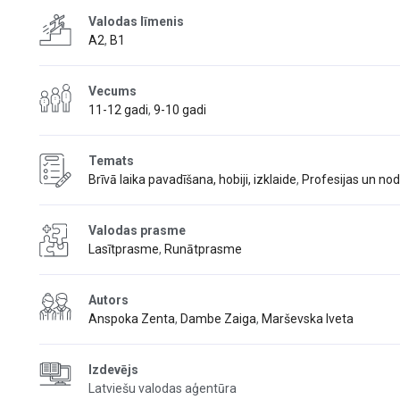
Valodas līmenis
A2
,
B1
Vecums
11-12 gadi
,
9-10 gadi
Temats
Brīvā laika pavadīšana, hobiji, izklaide
,
Profesijas un no
Valodas prasme
Lasītprasme
,
Runātprasme
Autors
Anspoka Zenta
,
Dambe Zaiga
,
Marševska Iveta
Izdevējs
Latviešu valodas aģentūra