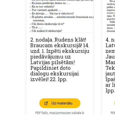
2. nodaļa. Rudens klāt!
4. 
Braucam ekskursijā! 14.
Lat
uzd. 1. Izpēti ekskursiju
zeme
piedāvājumu uz
Jau
Latvijas pilsētām!
Maz
Papildiniet doto
Tek
dialogu ekskursijai
jau
izvēlei! 22. lpp.
īpa
ar l
lpp.
Uz materiālu
PDF fails, maciunmacies.valoda.lv
PD