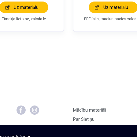
Uz materiālu
Uz materiālu
Tīmekļa lietotne, valoda.lv
PDF fails, maciunmacies.valoda
Mācību materiāli
Par Sietiņu
t to izmantošanai.