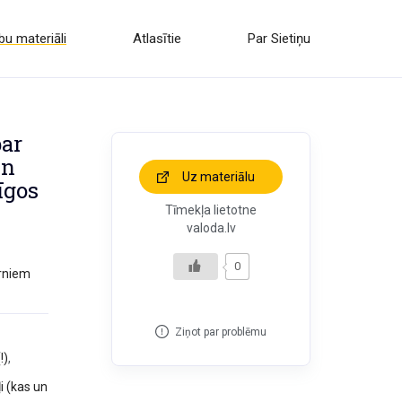
u materiāli
Atlasītie
Par Sietiņu
par
un
Uz materiālu
īgos
Tīmekļa lietotne
valoda.lv
0
ērniem
Ziņot par problēmu
!)
,
i (kas un