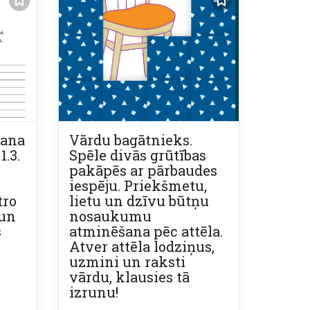
Mana
Vārdu bagātnieks.
1.3.
Spēle divās grūtības
pakāpēs ar pārbaudes
iespēju. Priekšmetu,
tro
lietu un dzīvu būtņu
 un
nosaukumu
s
atminēšana pēc attēla.
Atver attēla lodziņus,
uzmini un raksti
vārdu, klausies tā
izrunu!