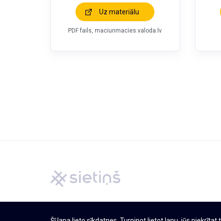
Uz materiālu
PDF fails, maciunmacies.valoda.lv
Šī lapa lieto sīkdatnes. Turpinot lietot lapu, jūs piekrīta