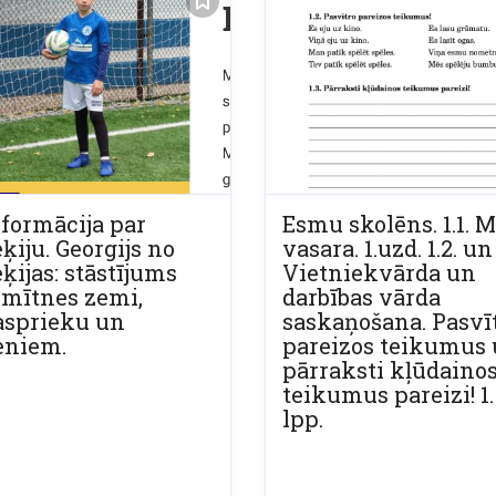
Informācija par
Esmu skolēns. 1.1. 
ķiju. Georgijs no
vasara. 1.uzd. 1.2. un 
eķijas: stāstījums
Vietniekvārda un
 mītnes zemi,
darbības vārda
asprieku un
saskaņošana. Pasvī
eniem.
pareizos teikumus
pārraksti kļūdaino
teikumus pareizi! 1.
lpp.