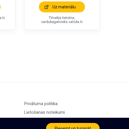
Uz materiālu
.lv
Tīmekļa lietotne,
vardubagatnieks.valoda.lv
Privātuma politika
Lietošanas noteikumi
Pieņemt un turpināt