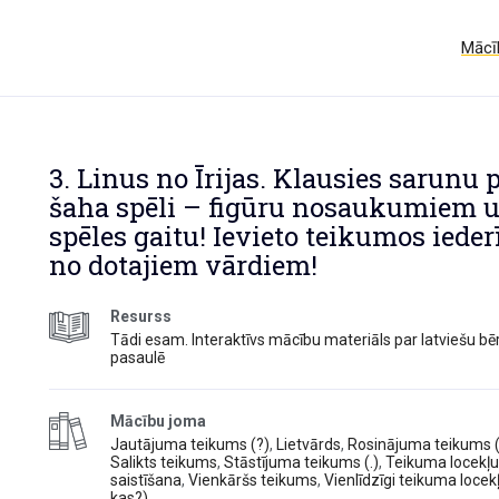
Mācīb
3. Linus no Īrijas. Klausies sarunu 
šaha spēli – figūru nosaukumiem 
spēles gaitu! Ievieto teikumos ieder
no dotajiem vārdiem!
Resurss
Tādi esam. Interaktīvs mācību materiāls par latviešu b
pasaulē
Mācību joma
Jautājuma teikums (?)
,
Lietvārds
,
Rosinājuma teikums (
Salikts teikums
,
Stāstījuma teikums (.)
,
Teikuma locekļu
saistīšana
,
Vienkāršs teikums
,
Vienlīdzīgi teikuma locekļ
kas?)