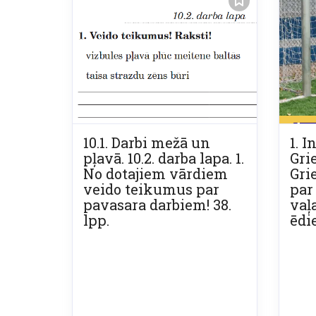
10.1. Darbi mežā un
1. 
pļavā. 10.2. darba lapa. 1.
Grie
No dotajiem vārdiem
Gri
veido teikumus par
par
pavasara darbiem! 38.
vaļ
lpp.
ēdi