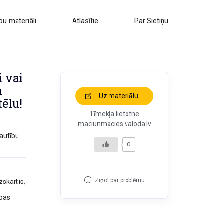
u materiāli
Atlasītie
Par Sietiņu
i vai
u
Uz materiālu
tēlu!
Tīmekļa lietotne
maciunmacies.valoda.lv
tautību
0
Ziņot par problēmu
skaitlis
,
pas