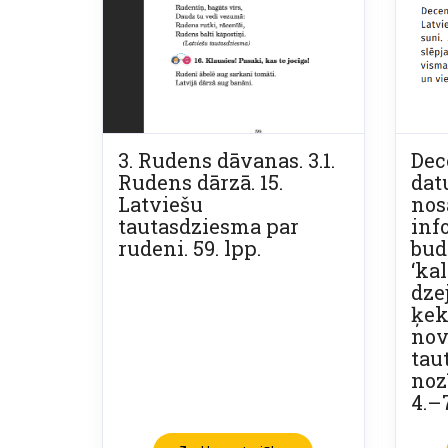
3. Rudens dāvanas. 3.1.
Dec
Rudens dārzā. 15.
dat
Latviešu
nos
tautasdziesma par
inf
rudeni. 59. lpp.
bud
‘ka
dzej
ķek
nov
tau
noz
4.–7