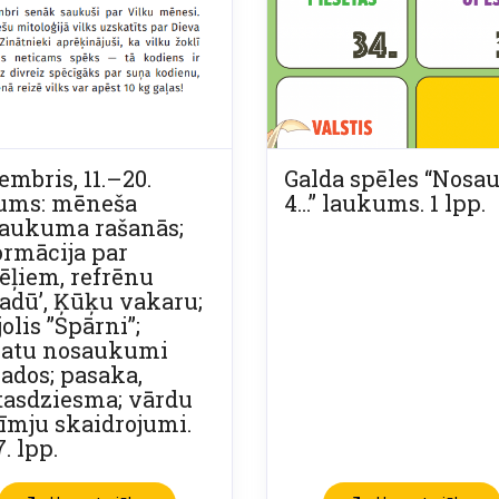
embris, 11.–20.
Galda spēles “Nosa
ums: mēneša
4…” laukums. 1 lpp.
aukuma rašanās;
ormācija par
ēļiem, refrēnu
ladū’, Ķūķu vakaru;
olis ”Spārni”;
atu nosaukumi
ados; pasaka,
tasdziesma; vārdu
īmju skaidrojumi.
. lpp.