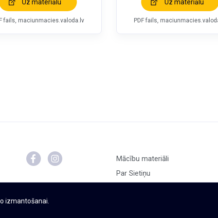
Uz materiālu
Uz materiālu
F fails, maciunmacies.valoda.lv
PDF fails, maciunmacies.valoda
Mācību materiāli
Par Sietiņu
t to izmantošanai.