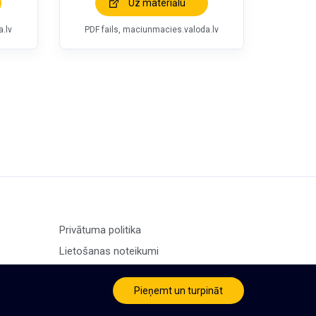
Uz materiālu
.lv
PDF fails, maciunmacies.valoda.lv
Privātuma politika
Lietošanas noteikumi
Pieņemt un turpināt