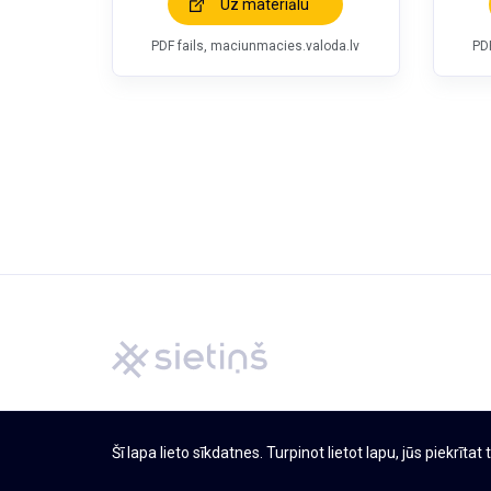
Uz materiālu
PDF fails, maciunmacies.valoda.lv
PD
Šī lapa lieto sīkdatnes. Turpinot lietot lapu, jūs piekrīta