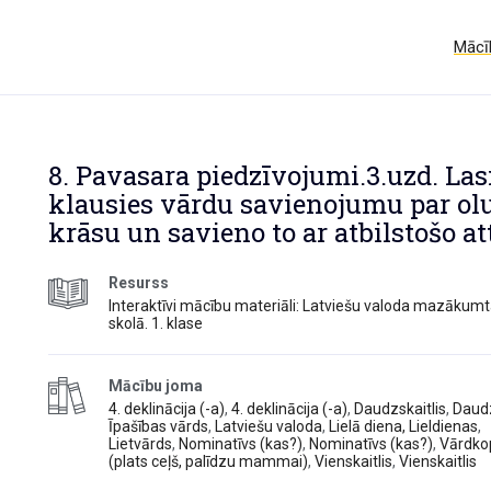
Mācīb
8. Pavasara piedzīvojumi.3.uzd. Las
klausies vārdu savienojumu par ol
krāsu un savieno to ar atbilstošo at
Resurss
Interaktīvi mācību materiāli: Latviešu valoda mazākum
skolā. 1. klase
Mācību joma
4. deklinācija (-a)
,
4. deklinācija (-a)
,
Daudzskaitlis
,
Daudz
Īpašības vārds
,
Latviešu valoda
,
Lielā diena, Lieldienas
,
Lietvārds
,
Nominatīvs (kas?)
,
Nominatīvs (kas?)
,
Vārdko
(plats ceļš, palīdzu mammai)
,
Vienskaitlis
,
Vienskaitlis