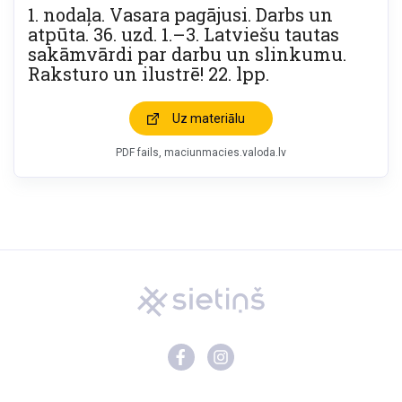
1. nodaļa. Vasara pagājusi. Darbs un
atpūta. 36. uzd. 1.–3. Latviešu tautas
sakāmvārdi par darbu un slinkumu.
Raksturo un ilustrē! 22. lpp.
Uz materiālu
PDF fails, maciunmacies.valoda.lv