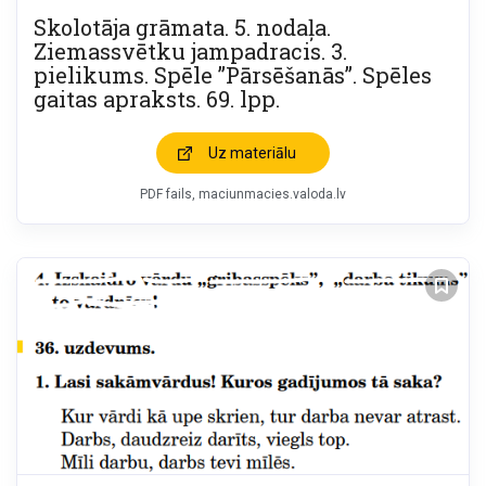
Skolotāja grāmata. 5. nodaļa.
Ziemassvētku jampadracis. 3.
pielikums. Spēle ”Pārsēšanās”. Spēles
gaitas apraksts. 69. lpp.
Uz materiālu
PDF fails, maciunmacies.valoda.lv