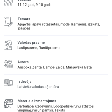
11-12 gadi
,
9-10 gadi
Temats
Apģērbs, apavi, rotaslietas, mode
,
Ķermenis, izskats,
īpašības
Valodas prasme
Lasītprasme
,
Runātprasme
Autors
Anspoka Zenta
,
Dambe Zaiga
,
Marševska Iveta
Izdevējs
Latviešu valodas aģentūra
Materiāla izmantojums
Darbalapa, uzdevums
,
Logopēdiski/runu attīstoši
vingrinājumi un pantiņi
,
Teksts