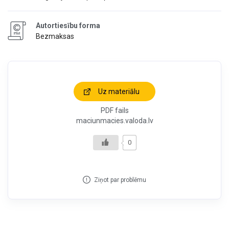
Autortiesību forma
Bezmaksas
Uz materiālu
PDF fails
maciunmacies.valoda.lv
0
Ziņot par problēmu