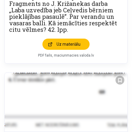
Fragments no J. Križanekas darba
„Laba uzvedība jeb Ceļvedis bērniem
pieklājības pasaulē”. Par verandu un
vasaras balli. Kā iemācīties respektēt
citu vēlmes? 42. lpp.
Uz materiālu
PDF fails, maciunmacies.valoda.lv