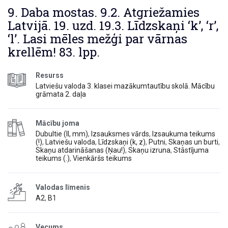
9. Daba mostas. 9.2. Atgriežamies
Latvijā. 19. uzd. 19.3. Līdzskaņi ‘k’, ‘r’,
‘l’. Lasi mēles mežģi par vārnas
krellēm! 83. lpp.
Resurss
Latviešu valoda 3. klasei mazākumtautību skolā. Mācību
grāmata 2. daļa
Mācību joma
Dubultie (ll, mm)
,
Izsauksmes vārds
,
Izsaukuma teikums
(!)
,
Latviešu valoda
,
Līdzskaņi (k, z)
,
Putni
,
Skaņas un burti
,
Skaņu atdarināšanas (Ņau!)
,
Skaņu izruna
,
Stāstījuma
teikums (.)
,
Vienkāršs teikums
Valodas līmenis
A2
,
B1
Vecums