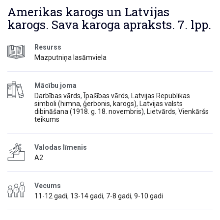
Amerikas karogs un Latvijas
karogs. Sava karoga apraksts. 7. lpp.
Resurss
Mazputniņa lasāmviela
Mācību joma
Darbības vārds
,
Īpašības vārds
,
Latvijas Republikas
simboli (himna, ģerbonis, karogs)
,
Latvijas valsts
dibināšana (1918. g. 18. novembris)
,
Lietvārds
,
Vienkāršs
teikums
Valodas līmenis
A2
Vecums
11-12 gadi
,
13-14 gadi
,
7-8 gadi
,
9-10 gadi