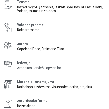
Temats
Dažādi svētki
,
Ķermenis, izskats, īpašības
,
Krāsas
,
Skaitļi
,
Valstis, tautas un valodas
Valodas prasme
Rakstītprasme
Autors
Copeland Dace
,
Freimane Elisa
Izdevējs
Amerikas Latviešu apvienība
Materiāla izmantojums
Darbalapa, uzdevums
,
Jaunrades darbs, projekts
Autortiesību forma
Bezmaksas