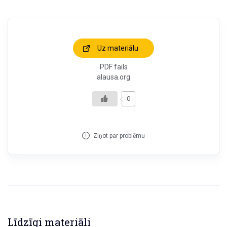
Uz materiālu
PDF fails
alausa.org
0
Ziņot par problēmu
Līdzīgi materiāli