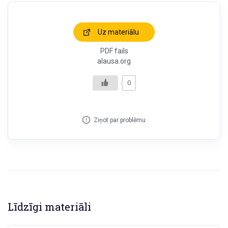
Uz materiālu
PDF fails
alausa.org
0
Ziņot par problēmu
Līdzīgi materiāli