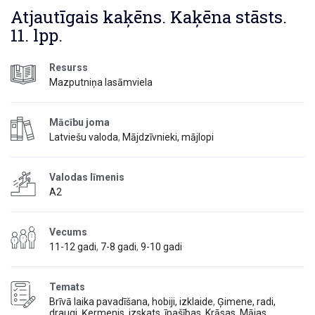
Atjautīgais kaķēns. Kaķēna stāsts.
11. lpp.
Resurss
Mazputniņa lasāmviela
Mācību joma
Latviešu valoda
,
Mājdzīvnieki, mājlopi
Valodas līmenis
A2
Vecums
11-12 gadi
,
7-8 gadi
,
9-10 gadi
Temats
Brīvā laika pavadīšana, hobiji, izklaide
,
Ģimene, radi,
draugi
,
Ķermenis, izskats, īpašības
,
Krāsas
,
Mājas,