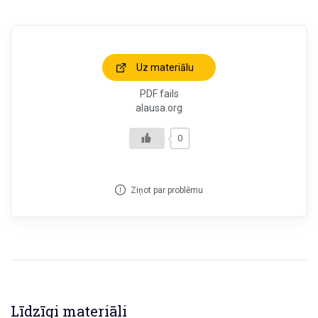
Uz materiālu
PDF fails
alausa.org
0
Ziņot par problēmu
Līdzīgi materiāli