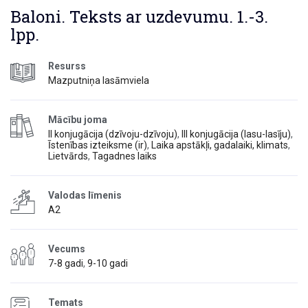
Baloni. Teksts ar uzdevumu. 1.-3.
lpp.
Resurss
Mazputniņa lasāmviela
Mācību joma
II konjugācija (dzīvoju-dzīvoju)
,
III konjugācija (lasu-lasīju)
,
Īstenības izteiksme (ir)
,
Laika apstākļi, gadalaiki, klimats
,
Lietvārds
,
Tagadnes laiks
Valodas līmenis
A2
Vecums
7-8 gadi
,
9-10 gadi
Temats