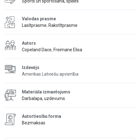
Sports un sportošana, spēles
Valodas prasme
Lasītprasme
,
Rakstītprasme
Autors
Copeland Dace
,
Freimane Elisa
Izdevējs
Amerikas Latviešu apvienība
Materiāla izmantojums
Darbalapa, uzdevums
Autortiesību forma
Bezmaksas