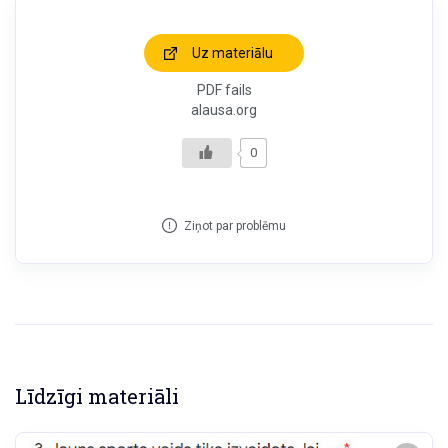
Uz materiālu
PDF fails
alausa.org
0
Ziņot par problēmu
Līdzīgi materiāli