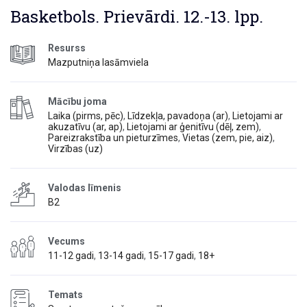
Basketbols. Prievārdi. 12.-13. lpp.
Resurss
Mazputniņa lasāmviela
Mācību joma
Laika (pirms, pēc)
,
Līdzekļa, pavadoņa (ar)
,
Lietojami ar
akuzatīvu (ar, ap)
,
Lietojami ar ģenitīvu (dēļ, zem)
,
Pareizrakstība un pieturzīmes
,
Vietas (zem, pie, aiz)
,
Virzības (uz)
Valodas līmenis
B2
Vecums
11-12 gadi
,
13-14 gadi
,
15-17 gadi
,
18+
Temats