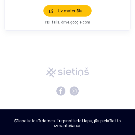
Uz materiālu
PDF fails, drive.google.com
Mācību materiāli
Šī lapa lieto sīkdatnes. Turpinot lietot lapu, jūs piekrītat to
Par Sietiņu
izmantošanai.
Privātuma politika