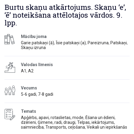
Burtu skaņu atkārtojums. Skaņu ‘e’,
‘ē’ noteikšana attēlotajos vārdos. 9.
lpp.
Mācību joma
Garie patskaņi (ā)
,
Īsie patskaņi (a)
,
Pareizruna
,
Patskaņi
,
Skaņu izruna
Valodas līmenis
A1
,
A2
Vecums
5-6 gadi
,
7-8 gadi
Temats
Apģērbs, apavi, rotaslietas, mode
,
Ēšana un ēdieni,
dzērieni
,
Ģimene, radi, draugi
,
Telpas, iekārtojums,
saimniecība
,
Transports, ceļošana
,
Veikali un iepirkšanās