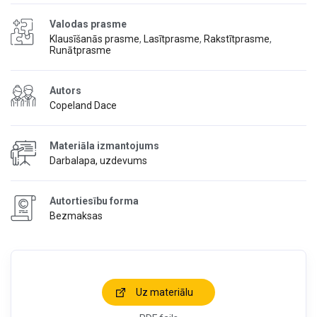
Valodas prasme
Klausīšanās prasme
,
Lasītprasme
,
Rakstītprasme
,
Runātprasme
Autors
Copeland Dace
Materiāla izmantojums
Darbalapa, uzdevums
Autortiesību forma
Bezmaksas
Uz materiālu