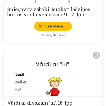
Sniegavīra zābaki. Ieraksti lodziņos
burtus vārdu veidošanai! 6.-7. lpp.
Uz materiālu
PDF fails, alausa.org
Vārdi ar divskani ‘ui’. 16. lpp.