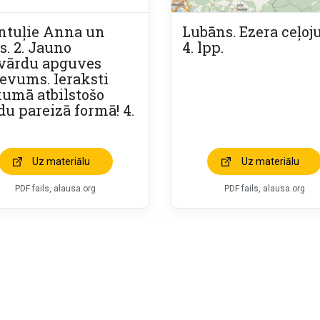
ntuļie Anna un
Lubāns. Ezera ceļoj
s. 2. Jauno
4. lpp.
tvārdu apguves
evums. Ieraksti
kumā atbilstošo
du pareizā formā! 4.
Uz materiālu
Uz materiālu
PDF fails, alausa.org
PDF fails, alausa.org