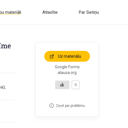
u materiāli
Atlasītie
Par Sietiņu
zīme
Uz materiālu
Google Forms
alausa.org
0
-is)
,
Ziņot par problēmu