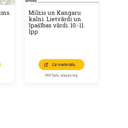
ums.
Milzis un Kangaru
kalni. Lietvārdi un
īpašības vārdi. 10.-11.
lpp.
Uz materiālu
PDF fails, alausa.org