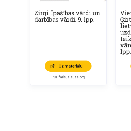
Zirgi. Īpašības vārdi un
Vie
darbības vārdi. 9. lpp.
Ģirt
lie
uzd
tei
vār
lpp.
Uz materiālu
PDF fails, alausa.org