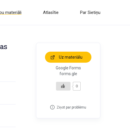
u materiāli
Atlasītie
Par Sietiņu
bas
Uz materiālu
Google Forms
forms.gle
0
Ziņot par problēmu