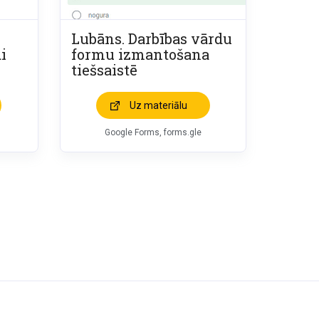
Lubāns. Darbības vārdu
i
formu izmantošana
tiešsaistē
Uz materiālu
Google Forms, forms.gle