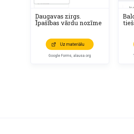
Daugavas zirgs.
Bal
Īpašības vārdu nozīme
tieš
Uz materiālu
Google Forms, alausa.org