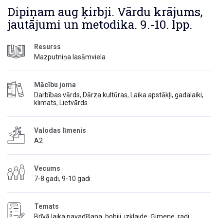
Dipiņam aug ķirbji. Vārdu krājums,
jautājumi un metodika. 9.-10. lpp.
Resurss
Mazputniņa lasāmviela
Mācību joma
Darbības vārds
,
Dārza kultūras
,
Laika apstākļi, gadalaiki,
klimats
,
Lietvārds
Valodas līmenis
A2
Vecums
7-8 gadi
,
9-10 gadi
Temats
Brīvā laika pavadīšana, hobiji, izklaide
,
Ģimene, radi,