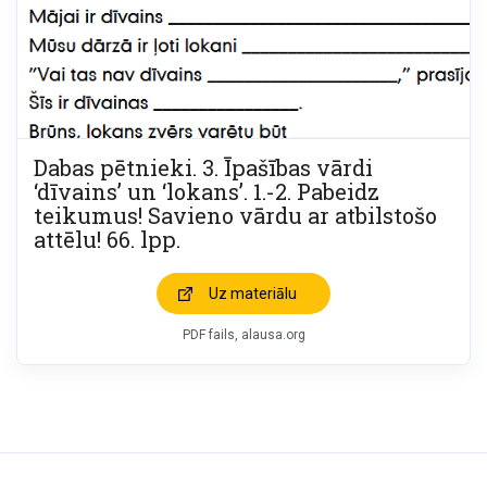
Dabas pētnieki. 3. Īpašības vārdi
‘dīvains’ un ‘lokans’. 1.-2. Pabeidz
teikumus! Savieno vārdu ar atbilstošo
attēlu! 66. lpp.
Uz materiālu
PDF fails, alausa.org