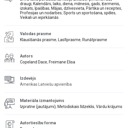
draugi
,
Kalendārs, laiks, diena, mēnesis, gads
,
Ķermenis,
izskats, īpašības
,
Mājas, dzīvesvieta
,
Pārtika un receptes
,
Profesijas un nodarbes
,
Sports un sportošana, spēles
,
Veikali un iepirkšanās
Valodas prasme
Klausīšanās prasme
,
Lasītprasme
,
Runātprasme
Autors
Copeland Dace
,
Freimane Elisa
Izdevējs
Amerikas Latviešu apvienība
Materiāla izmantojums
Izpratne (jautājumi)
,
Metodiskais līdzeklis
,
Vārdu krājums
Autortiesību forma