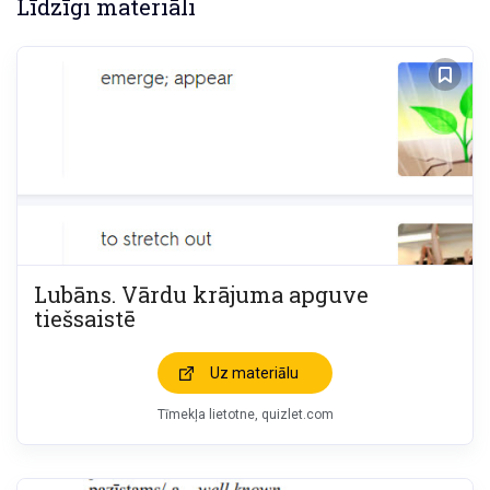
Līdzīgi materiāli
Lubāns. Vārdu krājuma apguve
tiešsaistē
Uz materiālu
Tīmekļa lietotne, quizlet.com