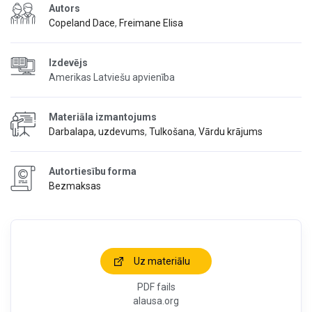
Autors
Copeland Dace
,
Freimane Elisa
Izdevējs
Amerikas Latviešu apvienība
Materiāla izmantojums
Darbalapa, uzdevums
,
Tulkošana
,
Vārdu krājums
Autortiesību forma
Bezmaksas
Uz materiālu
PDF fails
alausa.org