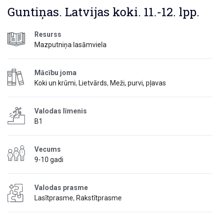
Guntiņas. Latvijas koki. 11.-12. lpp.
Resurss
Mazputniņa lasāmviela
Mācību joma
Koki un krūmi
,
Lietvārds
,
Meži, purvi, pļavas
Valodas līmenis
B1
Vecums
9-10 gadi
Valodas prasme
Lasītprasme
,
Rakstītprasme