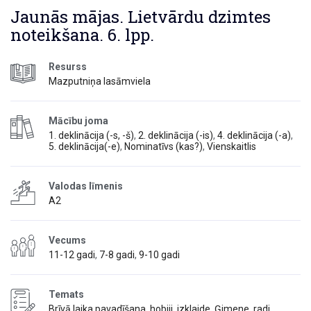
Jaunās mājas. Lietvārdu dzimtes
noteikšana. 6. lpp.
Resurss
Mazputniņa lasāmviela
Mācību joma
1. deklinācija (-s, -š)
,
2. deklinācija (-is)
,
4. deklinācija (-a)
,
5. deklinācija(-e)
,
Nominatīvs (kas?)
,
Vienskaitlis
Valodas līmenis
A2
Vecums
11-12 gadi
,
7-8 gadi
,
9-10 gadi
Temats
Brīvā laika pavadīšana, hobiji, izklaide
,
Ģimene, radi,