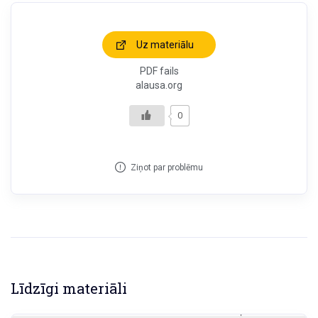
Uz materiālu
PDF fails
alausa.org
0
Ziņot par problēmu
Līdzīgi materiāli