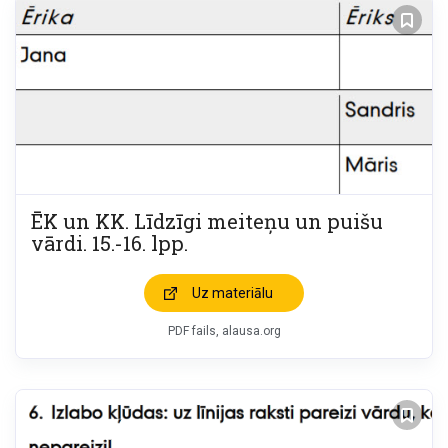
ĒK un KK. Līdzīgi meiteņu un puišu
vārdi. 15.-16. lpp.
Uz materiālu
PDF fails, alausa.org