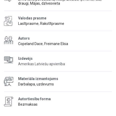
draugi
,
Mājas, dzīvesvieta
Valodas prasme
Lasītprasme
,
Rakstītprasme
Autors
Copeland Dace
,
Freimane Elisa
Izdevējs
Amerikas Latviešu apvienība
Materiāla izmantojums
Darbalapa, uzdevums
Autortiesību forma
Bezmaksas