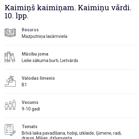
Kaimiņš kaimiņam. Kaimiņu vārdi.
10. lpp.
Resurss
Mazputniņa lasāmviela
Mācību joma
Lielie sākuma burti
,
Lietvārds
Valodas līmenis
B1
Vecums
9-10 gadi
Temats
Brīvā laika pavadīšana, hobiji, izklaide
,
Ģimene, radi,
draugi
,
Mājas, dzīvesvieta