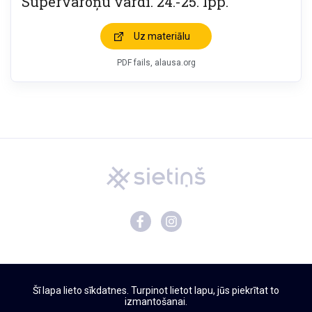
Supervaroņu vārdi. 24.-25. lpp.
Uz materiālu
PDF fails, alausa.org
Mācību materiāli
Šī lapa lieto sīkdatnes. Turpinot lietot lapu, jūs piekrītat to
Par Sietiņu
izmantošanai.