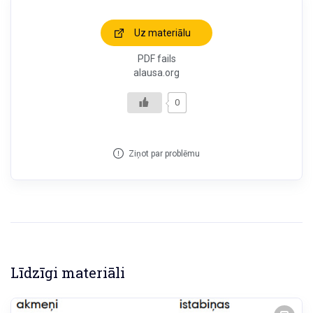
Uz materiālu
PDF fails
alausa.org
0
Ziņot par problēmu
Līdzīgi materiāli