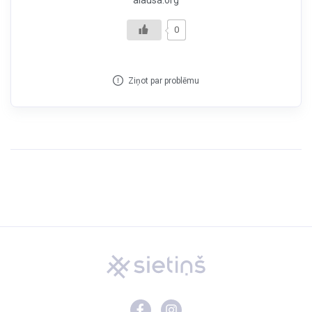
alausa.org
0
Ziņot par problēmu