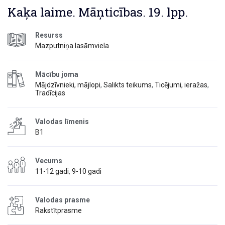
Kaķa laime. Māņticības. 19. lpp.
Resurss
Mazputniņa lasāmviela
Mācību joma
Mājdzīvnieki, mājlopi
,
Salikts teikums
,
Ticējumi, ieražas
,
Tradīcijas
Valodas līmenis
B1
Vecums
11-12 gadi
,
9-10 gadi
Valodas prasme
Rakstītprasme